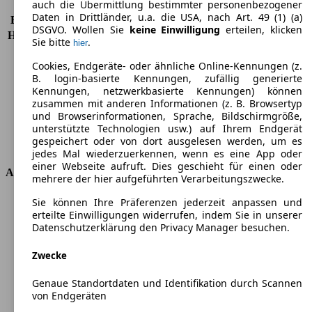
auch die Übermittlung bestimmter personenbezogener
KW (PS)
66 kW (90 PS)
Daten in Drittländer, u.a. die USA, nach Art. 49 (1) (a)
Beschleunigung (0-100 km/h)
14,9s
DSGVO. Wollen Sie
keine Einwilligung
erteilen, klicken
Höchstgeschwindigkeit (km/h)
158 km/h
Sie bitte
.
hier
Anzahl der Gänge
5
Cookies, Endgeräte- oder ähnliche Online-Kennungen (z.
Drehmoment
200 nm
B. login-basierte Kennungen, zufällig generierte
Hubraum
1248 ccm
Kennungen, netzwerkbasierte Kennungen) können
Kraftstoff
Diesel
zusammen mit anderen Informationen (z. B. Browsertyp
Zylinder
4
und Browserinformationen, Sprache, Bildschirmgröße,
Getriebe
Schaltgetriebe
unterstützte Technologien usw.) auf Ihrem Endgerät
gespeichert oder von dort ausgelesen werden, um es
Antriebsart
Vorderradantrieb
jedes Mal wiederzuerkennen, wenn es eine App oder
einer Webseite aufruft. Dies geschieht für einen oder
Abmessungen
mehrere der hier aufgeführten Verarbeitungszwecke.
Länge
4390 mm
Sie können Ihre Präferenzen jederzeit anpassen und
erteilte Einwilligungen widerrufen, indem Sie in unserer
Höhe
1845 mm
Datenschutzerklärung den Privacy Manager besuchen.
Breite
1832 mm
Radstand
-
Zwecke
Maximalgewicht
-
Max. Zuladung
-
Genaue Standortdaten und Identifikation durch Scannen
Türen
3
von Endgeräten
Sitze
2