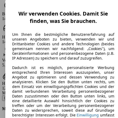
Wir verwenden Cookies. Damit Sie
Beschleunigung (0-100 km/h)
14.9 s
finden, was Sie brauchen.
Um Ihnen die bestmögliche Benutzererfahrung auf
Höchstgeschwindigkeit (km/h)
unseren Angeboten zu bieten, verwenden wir und
141 - 158 km/h
Drittanbieter Cookies und andere Technologien (beides
gemeinsam nennen wir nachfolgend: „Cookies"), um
Geräteinformationen und personenbezogene Daten (z.B.
IP Adressen) zu speichern und darauf zuzugreifen.
Verbrauch
5.9 - 6.8 l/100km
Dadurch ist es möglich, personalisierte Werbung
entsprechend Ihren Interessen auszuspielen, unser
Angebot zu optimieren und dessen Verwendung zu
analysieren. Klicken Sie den Button unten rechts, um
Hubraum
dem Einsatz von einwilligungspflichten Cookies und der
1248 ccm
damit verbundenen Verarbeitung personenbezogener
Modellbezeichnung
:
Daten zuzustimmen oder den Button unten links, um
Doblo Cargo 263.112.0 - 66 KW (90 PS) (2010/02 - 2011/11)
▼
eine detaillierte Auswahl hinsichtlich der Cookies zu
treffen oder um der Verarbeitung personenbezogener
Motor & Leistung
Daten zu widersprechen, soweit diese auf Grundlage
berechtigter Interessen erfolgt. Die
Einwilligung
umfasst