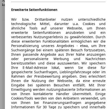
AutoScout24 GmbH übernimmt für die Richtigkeit der Angaben
keine Gewähr.
Erweiterte Seitenfunktionen
Nach Oben
Wir bzw. Drittanbieter nutzen unterschiedliche
technologische Mittel, darunter u.a. Cookies und
ähnliche Tools auf unserer Webseite, um Ihnen
AutoScout24: Europaweit der größte Online-Automarkt.
erweiterte Seitenfunktionen anzubieten und ein
verbessertes Nutzungserlebnis zu gewährleisten. Durch
diese erweiterten Funktionalitäten ermöglichen wir die
Unternehmen
Personalisierung unseres Angebotes - etwa, um Ihre
Suchvorgänge bei einem späteren Besuch fortzusetzen,
Über AutoScout24
Ihnen passende Angebote aus Ihrer Nähe anzuzeigen
oder personalisierte Werbung und Nachrichten
Presse
bereitzustellen und diese auszuwerten. Wir speichern
Ihre E-Mail-Adresse lokal, wenn Sie diese für
Karriere
gespeicherte Suchanfragen, Lieblingsfahrzeuge oder im
Rahmen der Preisbewertung angeben. Dies erleichtert
Werbung
Ihnen die Nutzung der Webseite, da eine erneute
Eingabe bei späteren Besuchen entfällt. Mit Ihrer
AGB
Einwilligung werden nutzungsbasierte Informationen an
von Ihnen kontaktierte Händler übermittelt. Einige
Datenschutz
Cookies/Tools werden von den Anbietern verwendet, um
von Ihnen bei Finanzierungsanfragen angegebene
Impressum
Informationen für 30 Tage zu speichern und innerhalb