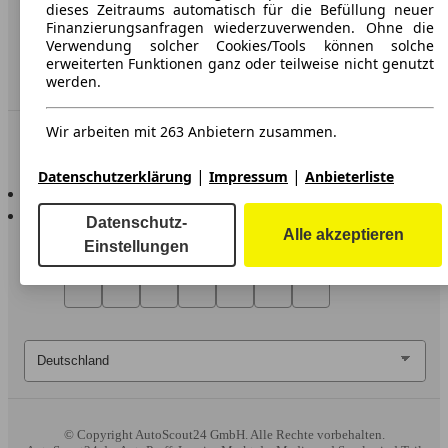
Erklärung zur Barrierefreiheit
dieses Zeitraums automatisch für die Befüllung neuer
Finanzierungsanfragen wiederzuverwenden. Ohne die
Verwendung solcher Cookies/Tools können solche
Service
erweiterten Funktionen ganz oder teilweise nicht genutzt
Händler
werden.
Wir arbeiten mit 263 Anbietern zusammen.
In Verbindung bleiben
|
|
Datenschutzerklärung
Impressum
Anbieterliste
AutoScout24 für iOS
AutoScout24 für Android
Datenschutz-
Alle akzeptieren
Einstellungen
© Copyright
AutoScout24 GmbH. Alle Rechte vorbehalten.