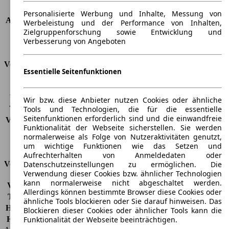
Dachlast
-
Personalisierte Werbung und Inhalte, Messung von
Anhängelast (ungebremst)
500 kg
Werbeleistung und der Performance von Inhalten,
Anhängelast (gebremst)
1000 kg
Zielgruppenforschung sowie Entwicklung und
Verbesserung von Angeboten
Kofferraumvolumen
-
Verbrauch
Essentielle Seitenfunktionen
CO2 Emissionen*
136 g/km (komb.)
Verbrauch (Stadt)
6,4 l/100km
Wir bzw. diese Anbieter nutzen Cookies oder ähnliche
Verbrauch (Land)
4,5 l/100km
Tools und Technologien, die für die essentielle
Seitenfunktionen erforderlich sind und die einwandfreie
Verbrauch (komb.)*
5,2 l/100km
Funktionalität der Webseite sicherstellen. Sie werden
Schadstoffklasse
EU4
normalerweise als Folge von Nutzeraktivitäten genutzt,
Tankinhalt
60 l
um wichtige Funktionen wie das Setzen und
Aufrechterhalten von Anmeldedaten oder
Datenschutzeinstellungen zu ermöglichen. Die
Versicherungsklassen
Verwendung dieser Cookies bzw. ähnlicher Technologien
kann normalerweise nicht abgeschaltet werden.
Vollkasko
-
Allerdings können bestimmte Browser diese Cookies oder
Teilkasko
-
ähnliche Tools blockieren oder Sie darauf hinweisen. Das
Haftpflicht
-
Blockieren dieser Cookies oder ähnlicher Tools kann die
Funktionalität der Webseite beeinträchtigen.
HSN/TSN
4136/AUM