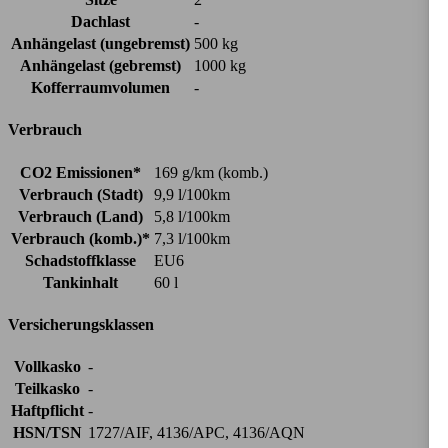
Dachlast
-
Anhängelast (ungebremst)
500 kg
Anhängelast (gebremst)
1000 kg
Kofferraumvolumen
-
Verbrauch
CO2 Emissionen*
169 g/km (komb.)
Verbrauch (Stadt)
9,9 l/100km
Verbrauch (Land)
5,8 l/100km
Verbrauch (komb.)*
7,3 l/100km
Schadstoffklasse
EU6
Tankinhalt
60 l
Versicherungsklassen
Vollkasko
-
Teilkasko
-
Haftpflicht
-
HSN/TSN
1727/AIF, 4136/APC, 4136/AQN