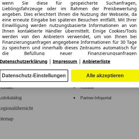
ne Gewähr.
wenn Sie diese für gespeicherte Suchanfragen,
Lieblingsfahrzeuge oder im Rahmen der Preisbewertung
angeben. Dies erleichtert Ihnen die Nutzung der Webseite, da
eine erneute Eingabe bei späteren Besuchen entfällt. Mit Ihrer
Einwilligung werden nutzungsbasierte Informationen an von
Ihnen kontaktierte Händler übermittelt. Einige Cookies/Tools
-Automarkt.
werden von den Anbietern verwendet, um von Ihnen bei
Finanzierungsanfragen angegebene Informationen für 30 Tage
zu speichern und innerhalb dieses Zeitraums automatisch für
e
Händler
die Befüllung neuer Finanzierungsanfragen
wiederzuverwenden. Ohne die Verwendung solcher
|
|
Datenschutzerklärung
Impressum
Anbieterliste
Cookies/Tools können solche erweiterten Funktionen ganz oder
Hilfe
Anmelden
teilweise nicht genutzt werden.
Datenschutz-Einstellungen
Alle akzeptieren
Kodex
Registrieren
Wir arbeiten mit 263 Anbietern zusammen.
Kontakt
Vorteile
utokatalog
Partner-Infoportal
egionalübersicht
itemap