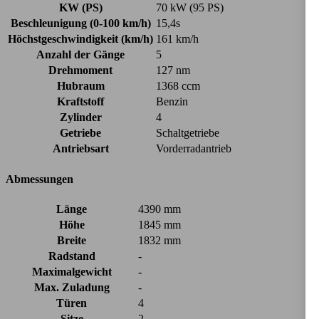
KW (PS)
70 kW (95 PS)
Beschleunigung (0-100 km/h)
15,4s
Höchstgeschwindigkeit (km/h)
161 km/h
Anzahl der Gänge
5
Drehmoment
127 nm
Hubraum
1368 ccm
Kraftstoff
Benzin
Zylinder
4
Getriebe
Schaltgetriebe
Antriebsart
Vorderradantrieb
Abmessungen
Länge
4390 mm
Höhe
1845 mm
Breite
1832 mm
Radstand
-
Maximalgewicht
-
Max. Zuladung
-
Türen
4
Sitze
2