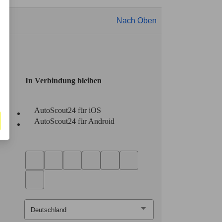
Nach Oben
In Verbindung bleiben
AutoScout24 für iOS
AutoScout24 für Android