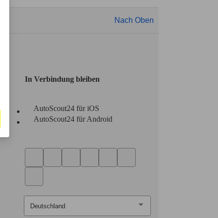
Nach Oben
In Verbindung bleiben
AutoScout24 für iOS
AutoScout24 für Android