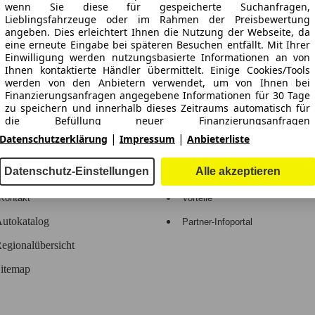
ne Gewähr.
wenn Sie diese für gespeicherte Suchanfragen,
Lieblingsfahrzeuge oder im Rahmen der Preisbewertung
angeben. Dies erleichtert Ihnen die Nutzung der Webseite, da
eine erneute Eingabe bei späteren Besuchen entfällt. Mit Ihrer
Einwilligung werden nutzungsbasierte Informationen an von
Ihnen kontaktierte Händler übermittelt. Einige Cookies/Tools
-Automarkt.
werden von den Anbietern verwendet, um von Ihnen bei
Finanzierungsanfragen angegebene Informationen für 30 Tage
zu speichern und innerhalb dieses Zeitraums automatisch für
e
Händler
die Befüllung neuer Finanzierungsanfragen
wiederzuverwenden. Ohne die Verwendung solcher
|
|
Datenschutzerklärung
Impressum
Anbieterliste
Cookies/Tools können solche erweiterten Funktionen ganz oder
Hilfe
Anmelden
teilweise nicht genutzt werden.
Datenschutz-Einstellungen
Alle akzeptieren
Kodex
Registrieren
Wir arbeiten mit 263 Anbietern zusammen.
Kontakt
Vorteile
utokatalog
Partner-Infoportal
egionalübersicht
itemap