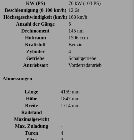
KW (PS)
76 kW (103 PS)
Beschleunigung (0-100 km/h)
12,6s
Höchstgeschwindigkeit (km/h)
168 km/h
Anzahl der Gänge
5
Drehmoment
145 nm
Hubraum
1596 ccm
Kraftstoff
Benzin
Zylinder
4
Getriebe
Schaltgetriebe
Antriebsart
Vorderradantrieb
Abmessungen
Länge
4159 mm
Höhe
1847 mm
Breite
1714 mm
Radstand
-
Maximalgewicht
-
Max. Zuladung
-
Türen
4
Sitze
2