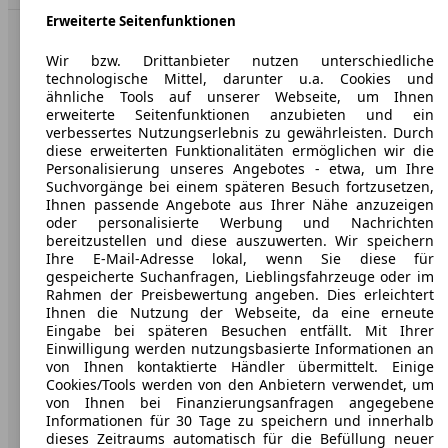
Erweiterte Seitenfunktionen
AutoScout24: Europaweit der größte Online-Automarkt.
Wir bzw. Drittanbieter nutzen unterschiedliche
technologische Mittel, darunter u.a. Cookies und
ähnliche Tools auf unserer Webseite, um Ihnen
Unternehmen
erweiterte Seitenfunktionen anzubieten und ein
verbessertes Nutzungserlebnis zu gewährleisten. Durch
Über AutoScout24
diese erweiterten Funktionalitäten ermöglichen wir die
Personalisierung unseres Angebotes - etwa, um Ihre
Presse
Suchvorgänge bei einem späteren Besuch fortzusetzen,
Ihnen passende Angebote aus Ihrer Nähe anzuzeigen
Karriere
oder personalisierte Werbung und Nachrichten
bereitzustellen und diese auszuwerten. Wir speichern
Werbung
Ihre E-Mail-Adresse lokal, wenn Sie diese für
gespeicherte Suchanfragen, Lieblingsfahrzeuge oder im
AGB
Rahmen der Preisbewertung angeben. Dies erleichtert
Ihnen die Nutzung der Webseite, da eine erneute
Datenschutz
Eingabe bei späteren Besuchen entfällt. Mit Ihrer
Einwilligung werden nutzungsbasierte Informationen an
Impressum
von Ihnen kontaktierte Händler übermittelt. Einige
Erklärung zur Barrierefreiheit
Cookies/Tools werden von den Anbietern verwendet, um
von Ihnen bei Finanzierungsanfragen angegebene
Informationen für 30 Tage zu speichern und innerhalb
Service
dieses Zeitraums automatisch für die Befüllung neuer