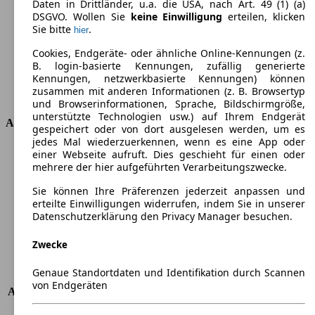
Daten in Drittländer, u.a. die USA, nach Art. 49 (1) (a)
Drehmoment
200 nm
DSGVO. Wollen Sie
keine Einwilligung
erteilen, klicken
Sie bitte
.
hier
Hubraum
1910 ccm
Kraftstoff
Diesel
Cookies, Endgeräte- oder ähnliche Online-Kennungen (z.
Zylinder
4
B. login-basierte Kennungen, zufällig generierte
Getriebe
Schaltgetriebe
Kennungen, netzwerkbasierte Kennungen) können
zusammen mit anderen Informationen (z. B. Browsertyp
Antriebsart
Vorderradantrieb
und Browserinformationen, Sprache, Bildschirmgröße,
unterstützte Technologien usw.) auf Ihrem Endgerät
Abmessungen
gespeichert oder von dort ausgelesen werden, um es
jedes Mal wiederzuerkennen, wenn es eine App oder
Länge
4633 mm
einer Webseite aufruft. Dies geschieht für einen oder
mehrere der hier aufgeführten Verarbeitungszwecke.
Höhe
1831 mm
Breite
1722 mm
Sie können Ihre Präferenzen jederzeit anpassen und
Radstand
-
erteilte Einwilligungen widerrufen, indem Sie in unserer
Maximalgewicht
-
Datenschutzerklärung den Privacy Manager besuchen.
Max. Zuladung
-
Zwecke
Türen
4
Sitze
2
Genaue Standortdaten und Identifikation durch Scannen
Dachlast
-
von Endgeräten
Anhängelast (ungebremst)
500 kg
Anhängelast (gebremst)
1100 kg