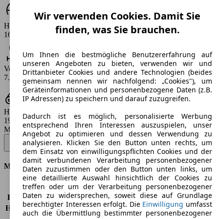
Wir verwenden Cookies. Damit Sie
Höchstgeschwindigkeit (km/h)
finden, was Sie brauchen.
161 - 164 km/h
Um Ihnen die bestmögliche Benutzererfahrung auf
unseren Angeboten zu bieten, verwenden wir und
Verbrauch
Drittanbieter Cookies und andere Technologien (beides
7.5 l/100km
gemeinsam nennen wir nachfolgend: „Cookies"), um
Geräteinformationen und personenbezogene Daten (z.B.
IP Adressen) zu speichern und darauf zuzugreifen.
Hubraum
Dadurch ist es möglich, personalisierte Werbung
1910 ccm
entsprechend Ihren Interessen auszuspielen, unser
Modellbezeichnung
:
Angebot zu optimieren und dessen Verwendung zu
Doblo Cargo JTD 223.103.2 MAXI - 74 KW (100 PS) (2008/01 -
analysieren. Klicken Sie den Button unten rechts, um
2010/01)
▼
dem Einsatz von einwilligungspflichten Cookies und der
damit verbundenen Verarbeitung personenbezogener
Motor & Leistung
Daten zuzustimmen oder den Button unten links, um
eine detaillierte Auswahl hinsichtlich der Cookies zu
treffen oder um der Verarbeitung personenbezogener
KW (PS)
74 kW (100 PS)
Daten zu widersprechen, soweit diese auf Grundlage
Beschleunigung (0-100 km/h)
-
berechtigter Interessen erfolgt. Die
Einwilligung
umfasst
Höchstgeschwindigkeit (km/h)
164 km/h
auch die Übermittlung bestimmter personenbezogener
Anzahl der Gänge
5