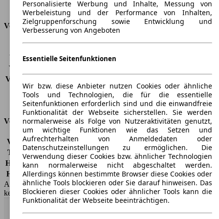
Personalisierte Werbung und Inhalte, Messung von
Kofferraumvolumen
-
Werbeleistung und der Performance von Inhalten,
Zielgruppenforschung sowie Entwicklung und
Verbrauch
Verbesserung von Angeboten
CO2 Emissionen*
153 g/km (komb.)
Verbrauch (Stadt)
7,5 l/100km
Essentielle Seitenfunktionen
Verbrauch (Land)
5,0 l/100km
Verbrauch (komb.)*
5,8 l/100km
Wir bzw. diese Anbieter nutzen Cookies oder ähnliche
Schadstoffklasse
EU4
Tools und Technologien, die für die essentielle
Tankinhalt
60 l
Seitenfunktionen erforderlich sind und die einwandfreie
Funktionalität der Webseite sicherstellen. Sie werden
normalerweise als Folge von Nutzeraktivitäten genutzt,
Versicherungsklassen
um wichtige Funktionen wie das Setzen und
Aufrechterhalten von Anmeldedaten oder
Vollkasko
-
Datenschutzeinstellungen zu ermöglichen. Die
Teilkasko
-
Verwendung dieser Cookies bzw. ähnlicher Technologien
Haftpflicht
-
kann normalerweise nicht abgeschaltet werden.
Allerdings können bestimmte Browser diese Cookies oder
HSN/TSN
4136/AAB
ähnliche Tools blockieren oder Sie darauf hinweisen. Das
AutoScout24 GmbH übernimmt für die Richtigkeit der Angaben
Blockieren dieser Cookies oder ähnlicher Tools kann die
keine Gewähr.
Funktionalität der Webseite beeinträchtigen.
Nach Oben