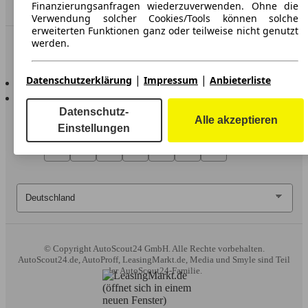
Händler
Finanzierungsanfragen wiederzuverwenden. Ohne die
Verwendung solcher Cookies/Tools können solche
erweiterten Funktionen ganz oder teilweise nicht genutzt
werden.
In Verbindung bleiben
Wir arbeiten mit 263 Anbietern zusammen.
|
|
AutoScout24 für iOS
Datenschutzerklärung
Impressum
Anbieterliste
AutoScout24 für Android
Datenschutz-
Alle akzeptieren
Einstellungen
© Copyright
AutoScout24 GmbH. Alle Rechte vorbehalten.
AutoScout24.de, AutoProff, LeasingMarkt.de, Media und Smyle sind Teil
der AutoScout24-Familie.