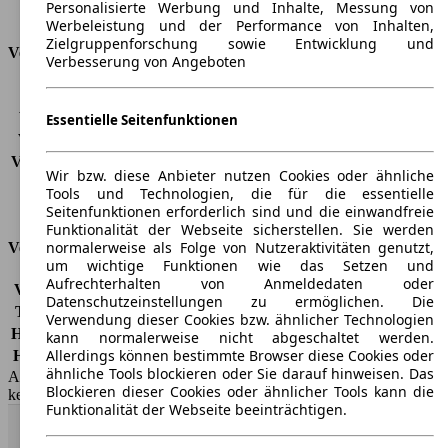
Personalisierte Werbung und Inhalte, Messung von
Kofferraumvolumen
-
Werbeleistung und der Performance von Inhalten,
Zielgruppenforschung sowie Entwicklung und
Verbrauch
Verbesserung von Angeboten
CO2 Emissionen*
155 g/km (komb.)
Verbrauch (Stadt)
7,3 l/100km
Essentielle Seitenfunktionen
Verbrauch (Land)
5,0 l/100km
Verbrauch (komb.)*
5,9 l/100km
Wir bzw. diese Anbieter nutzen Cookies oder ähnliche
Schadstoffklasse
EU4
Tools und Technologien, die für die essentielle
Tankinhalt
60 l
Seitenfunktionen erforderlich sind und die einwandfreie
Funktionalität der Webseite sicherstellen. Sie werden
normalerweise als Folge von Nutzeraktivitäten genutzt,
Versicherungsklassen
um wichtige Funktionen wie das Setzen und
Aufrechterhalten von Anmeldedaten oder
Vollkasko
-
Datenschutzeinstellungen zu ermöglichen. Die
Teilkasko
-
Verwendung dieser Cookies bzw. ähnlicher Technologien
Haftpflicht
-
kann normalerweise nicht abgeschaltet werden.
Allerdings können bestimmte Browser diese Cookies oder
HSN/TSN
4136/AES
ähnliche Tools blockieren oder Sie darauf hinweisen. Das
AutoScout24 GmbH übernimmt für die Richtigkeit der Angaben
Blockieren dieser Cookies oder ähnlicher Tools kann die
keine Gewähr.
Funktionalität der Webseite beeinträchtigen.
Nach Oben