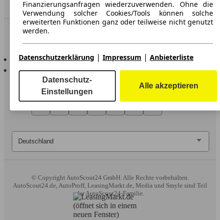
Händler
Finanzierungsanfragen wiederzuverwenden. Ohne die
Verwendung solcher Cookies/Tools können solche
erweiterten Funktionen ganz oder teilweise nicht genutzt
werden.
In Verbindung bleiben
Wir arbeiten mit 263 Anbietern zusammen.
|
|
AutoScout24 für iOS
Datenschutzerklärung
Impressum
Anbieterliste
AutoScout24 für Android
Datenschutz-
Alle akzeptieren
Einstellungen
© Copyright
AutoScout24 GmbH. Alle Rechte vorbehalten.
AutoScout24.de, AutoProff, LeasingMarkt.de, Media und Smyle sind Teil
der AutoScout24-Familie.