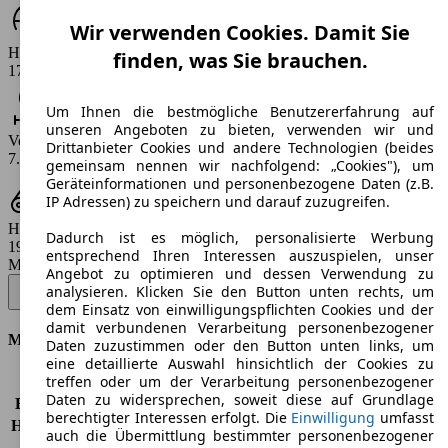
Wir verwenden Cookies. Damit Sie
Höchstgeschwindigkeit (km/h)
finden, was Sie brauchen.
177 km/h
Um Ihnen die bestmögliche Benutzererfahrung auf
unseren Angeboten zu bieten, verwenden wir und
Verbrauch
Drittanbieter Cookies und andere Technologien (beides
7.3 - 7.5 l/100km
gemeinsam nennen wir nachfolgend: „Cookies"), um
Geräteinformationen und personenbezogene Daten (z.B.
IP Adressen) zu speichern und darauf zuzugreifen.
Hubraum
Dadurch ist es möglich, personalisierte Werbung
1910 ccm
entsprechend Ihren Interessen auszuspielen, unser
Modellbezeichnung
:
Angebot zu optimieren und dessen Verwendung zu
Doblo Cargo JTD DPF 223.309.2 MAXI SX - 88 KW (121 PS) (2006/10
analysieren. Klicken Sie den Button unten rechts, um
- 2010/01)
▼
dem Einsatz von einwilligungspflichten Cookies und der
damit verbundenen Verarbeitung personenbezogener
Motor & Leistung
Daten zuzustimmen oder den Button unten links, um
eine detaillierte Auswahl hinsichtlich der Cookies zu
treffen oder um der Verarbeitung personenbezogener
KW (PS)
88 kW (121 PS)
Daten zu widersprechen, soweit diese auf Grundlage
Beschleunigung (0-100 km/h)
-
berechtigter Interessen erfolgt. Die
Einwilligung
umfasst
Höchstgeschwindigkeit (km/h)
177 km/h
auch die Übermittlung bestimmter personenbezogener
Anzahl der Gänge
5