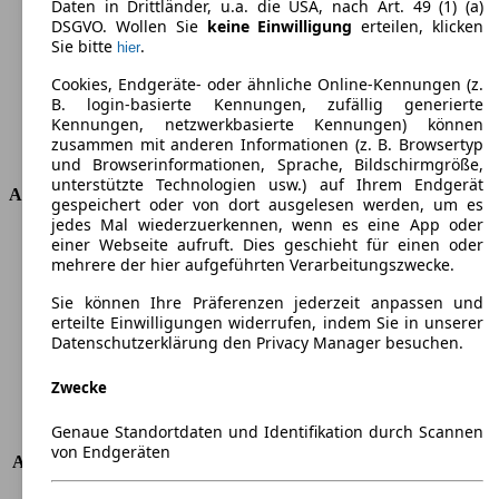
Daten in Drittländer, u.a. die USA, nach Art. 49 (1) (a)
Drehmoment
200 nm
DSGVO. Wollen Sie
keine Einwilligung
erteilen, klicken
Sie bitte
.
hier
Hubraum
1910 ccm
Kraftstoff
Diesel
Cookies, Endgeräte- oder ähnliche Online-Kennungen (z.
Zylinder
4
B. login-basierte Kennungen, zufällig generierte
Getriebe
Schaltgetriebe
Kennungen, netzwerkbasierte Kennungen) können
zusammen mit anderen Informationen (z. B. Browsertyp
Antriebsart
Vorderradantrieb
und Browserinformationen, Sprache, Bildschirmgröße,
unterstützte Technologien usw.) auf Ihrem Endgerät
Abmessungen
gespeichert oder von dort ausgelesen werden, um es
jedes Mal wiederzuerkennen, wenn es eine App oder
Länge
4633 mm
einer Webseite aufruft. Dies geschieht für einen oder
mehrere der hier aufgeführten Verarbeitungszwecke.
Höhe
1831 mm
Breite
1722 mm
Sie können Ihre Präferenzen jederzeit anpassen und
Radstand
-
erteilte Einwilligungen widerrufen, indem Sie in unserer
Maximalgewicht
-
Datenschutzerklärung den Privacy Manager besuchen.
Max. Zuladung
-
Zwecke
Türen
4
Sitze
2
Genaue Standortdaten und Identifikation durch Scannen
Dachlast
-
von Endgeräten
Anhängelast (ungebremst)
500 kg
Anhängelast (gebremst)
1100 kg