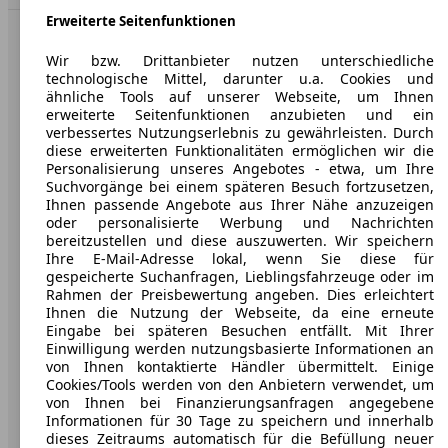
Erweiterte Seitenfunktionen
AutoScout24: Europaweit der größte Online-Automarkt.
Wir bzw. Drittanbieter nutzen unterschiedliche
technologische Mittel, darunter u.a. Cookies und
ähnliche Tools auf unserer Webseite, um Ihnen
Unternehmen
erweiterte Seitenfunktionen anzubieten und ein
verbessertes Nutzungserlebnis zu gewährleisten. Durch
Über AutoScout24
diese erweiterten Funktionalitäten ermöglichen wir die
Personalisierung unseres Angebotes - etwa, um Ihre
Presse
Suchvorgänge bei einem späteren Besuch fortzusetzen,
Ihnen passende Angebote aus Ihrer Nähe anzuzeigen
Karriere
oder personalisierte Werbung und Nachrichten
bereitzustellen und diese auszuwerten. Wir speichern
Werbung
Ihre E-Mail-Adresse lokal, wenn Sie diese für
gespeicherte Suchanfragen, Lieblingsfahrzeuge oder im
AGB
Rahmen der Preisbewertung angeben. Dies erleichtert
Ihnen die Nutzung der Webseite, da eine erneute
Datenschutz
Eingabe bei späteren Besuchen entfällt. Mit Ihrer
Einwilligung werden nutzungsbasierte Informationen an
Impressum
von Ihnen kontaktierte Händler übermittelt. Einige
Erklärung zur Barrierefreiheit
Cookies/Tools werden von den Anbietern verwendet, um
von Ihnen bei Finanzierungsanfragen angegebene
Informationen für 30 Tage zu speichern und innerhalb
Service
dieses Zeitraums automatisch für die Befüllung neuer