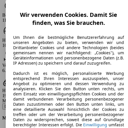
Wir verwenden Cookies. Damit Sie
Beschleunigung (0-100 km/h)
11.3 s
finden, was Sie brauchen.
Um Ihnen die bestmögliche Benutzererfahrung auf
Höchstgeschwindigkeit (km/h)
unseren Angeboten zu bieten, verwenden wir und
163 - 179 km/h
Drittanbieter Cookies und andere Technologien (beides
gemeinsam nennen wir nachfolgend: „Cookies"), um
Geräteinformationen und personenbezogene Daten (z.B.
IP Adressen) zu speichern und darauf zuzugreifen.
Verbrauch
6.5 - 7.8 l/100km
Dadurch ist es möglich, personalisierte Werbung
entsprechend Ihren Interessen auszuspielen, unser
Angebot zu optimieren und dessen Verwendung zu
analysieren. Klicken Sie den Button unten rechts, um
Hubraum
dem Einsatz von einwilligungspflichten Cookies und der
1956 ccm
damit verbundenen Verarbeitung personenbezogener
Modellbezeichnung
:
Daten zuzustimmen oder den Button unten links, um
Doblo Cargo WORK UP - 99 KW (135 PS) (2015/01 - 2016/05)
▼
eine detaillierte Auswahl hinsichtlich der Cookies zu
treffen oder um der Verarbeitung personenbezogener
Motor & Leistung
Daten zu widersprechen, soweit diese auf Grundlage
berechtigter Interessen erfolgt. Die
Einwilligung
umfasst