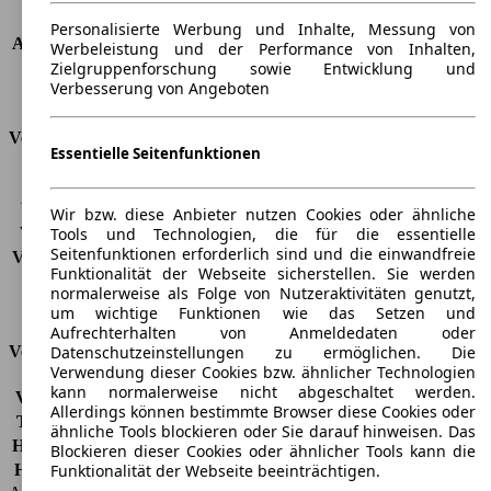
Dachlast
-
Personalisierte Werbung und Inhalte, Messung von
Anhängelast (ungebremst)
500 kg
Werbeleistung und der Performance von Inhalten,
Anhängelast (gebremst)
1500 kg
Zielgruppenforschung sowie Entwicklung und
Verbesserung von Angeboten
Kofferraumvolumen
-
Verbrauch
Essentielle Seitenfunktionen
CO2 Emissionen*
163 g/km (komb.)
Verbrauch (Stadt)
7,4 l/100km
Wir bzw. diese Anbieter nutzen Cookies oder ähnliche
Verbrauch (Land)
5,5 l/100km
Tools und Technologien, die für die essentielle
Seitenfunktionen erforderlich sind und die einwandfreie
Verbrauch (komb.)*
6,2 l/100km
Funktionalität der Webseite sicherstellen. Sie werden
Schadstoffklasse
EU5
normalerweise als Folge von Nutzeraktivitäten genutzt,
Tankinhalt
60 l
um wichtige Funktionen wie das Setzen und
Aufrechterhalten von Anmeldedaten oder
Datenschutzeinstellungen zu ermöglichen. Die
Versicherungsklassen
Verwendung dieser Cookies bzw. ähnlicher Technologien
kann normalerweise nicht abgeschaltet werden.
Vollkasko
-
Allerdings können bestimmte Browser diese Cookies oder
Teilkasko
-
ähnliche Tools blockieren oder Sie darauf hinweisen. Das
Haftpflicht
-
Blockieren dieser Cookies oder ähnlicher Tools kann die
Funktionalität der Webseite beeinträchtigen.
HSN/TSN
4136/APG, 4136/AQQ