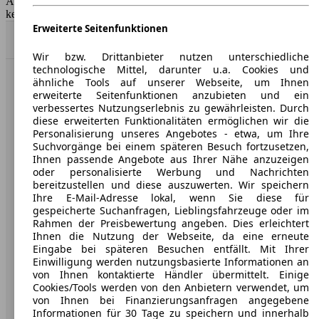
AutoScout24 GmbH übernimmt für die Richtigkeit der Angaben
keine Gewähr.
Erweiterte Seitenfunktionen
Nach Oben
Wir bzw. Drittanbieter nutzen unterschiedliche
technologische Mittel, darunter u.a. Cookies und
ähnliche Tools auf unserer Webseite, um Ihnen
AutoScout24: Europaweit der größte Online-Automarkt.
erweiterte Seitenfunktionen anzubieten und ein
verbessertes Nutzungserlebnis zu gewährleisten. Durch
diese erweiterten Funktionalitäten ermöglichen wir die
Unternehmen
Personalisierung unseres Angebotes - etwa, um Ihre
Suchvorgänge bei einem späteren Besuch fortzusetzen,
Über AutoScout24
Ihnen passende Angebote aus Ihrer Nähe anzuzeigen
oder personalisierte Werbung und Nachrichten
Presse
bereitzustellen und diese auszuwerten. Wir speichern
Ihre E-Mail-Adresse lokal, wenn Sie diese für
Karriere
gespeicherte Suchanfragen, Lieblingsfahrzeuge oder im
Rahmen der Preisbewertung angeben. Dies erleichtert
Werbung
Ihnen die Nutzung der Webseite, da eine erneute
Eingabe bei späteren Besuchen entfällt. Mit Ihrer
AGB
Einwilligung werden nutzungsbasierte Informationen an
von Ihnen kontaktierte Händler übermittelt. Einige
Datenschutz
Cookies/Tools werden von den Anbietern verwendet, um
von Ihnen bei Finanzierungsanfragen angegebene
Impressum
Informationen für 30 Tage zu speichern und innerhalb