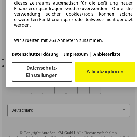
Erklärung zur Barrierefreiheit
dieses Zeitraums automatisch für die Befüllung neuer
Finanzierungsanfragen wiederzuverwenden. Ohne die
Verwendung solcher Cookies/Tools können solche
Service
erweiterten Funktionen ganz oder teilweise nicht genutzt
Händler
werden.
Wir arbeiten mit 263 Anbietern zusammen.
In Verbindung bleiben
|
|
Datenschutzerklärung
Impressum
Anbieterliste
AutoScout24 für iOS
AutoScout24 für Android
Datenschutz-
Alle akzeptieren
Einstellungen
© Copyright
AutoScout24 GmbH. Alle Rechte vorbehalten.