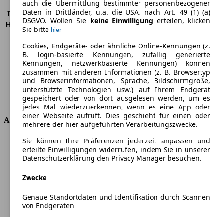
auch die Übermittlung bestimmter personenbezogener
KW (PS)
99 kW (135 PS)
Daten in Drittländer, u.a. die USA, nach Art. 49 (1) (a)
Beschleunigung (0-100 km/h)
11,3s
DSGVO. Wollen Sie
keine Einwilligung
erteilen, klicken
Höchstgeschwindigkeit (km/h)
163 km/h
Sie bitte
.
hier
Anzahl der Gänge
6
Cookies, Endgeräte- oder ähnliche Online-Kennungen (z.
Drehmoment
320 nm
B. login-basierte Kennungen, zufällig generierte
Hubraum
1956 ccm
Kennungen, netzwerkbasierte Kennungen) können
Kraftstoff
Diesel
zusammen mit anderen Informationen (z. B. Browsertyp
Zylinder
4
und Browserinformationen, Sprache, Bildschirmgröße,
Getriebe
Schaltgetriebe
unterstützte Technologien usw.) auf Ihrem Endgerät
gespeichert oder von dort ausgelesen werden, um es
Antriebsart
Vorderradantrieb
jedes Mal wiederzuerkennen, wenn es eine App oder
einer Webseite aufruft. Dies geschieht für einen oder
Abmessungen
mehrere der hier aufgeführten Verarbeitungszwecke.
Länge
4965 mm
Sie können Ihre Präferenzen jederzeit anpassen und
erteilte Einwilligungen widerrufen, indem Sie in unserer
Höhe
2049 mm
Datenschutzerklärung den Privacy Manager besuchen.
Breite
1872 mm
Radstand
-
Zwecke
Maximalgewicht
-
Max. Zuladung
-
Genaue Standortdaten und Identifikation durch Scannen
Türen
2
von Endgeräten
Sitze
2