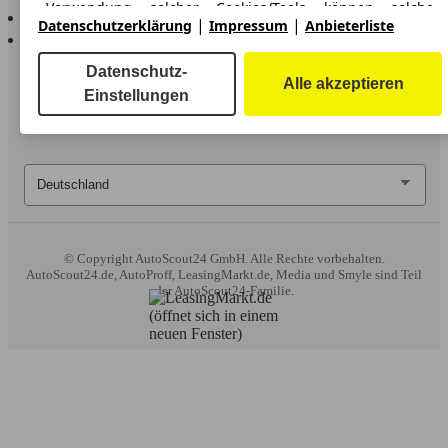
Verwendung solcher Cookies/Tools können solche
AutoScout24 für iOS
|
|
erweiterten Funktionen ganz oder teilweise nicht genutzt
Datenschutzerklärung
Impressum
Anbieterliste
AutoScout24 für Android
werden.
Datenschutz-
Alle akzeptieren
Wir arbeiten mit 263 Anbietern zusammen.
Einstellungen
© Copyright
AutoScout24 GmbH. Alle Rechte vorbehalten.
AutoScout24.de, AutoProff, LeasingMarkt.de, Media und Smyle sind Teil
der AutoScout24-Familie.