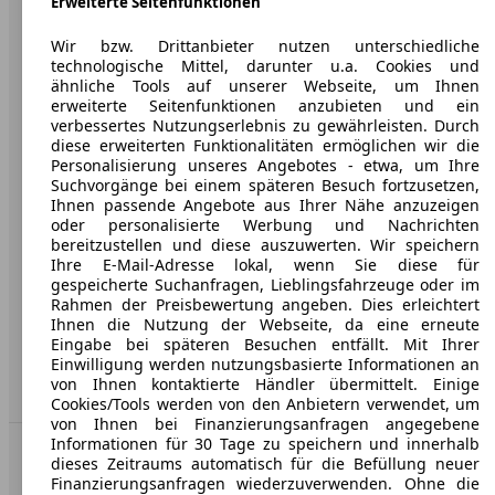
Erweiterte Seitenfunktionen
Wir bzw. Drittanbieter nutzen unterschiedliche
Über AutoScout24
technologische Mittel, darunter u.a. Cookies und
Presse
ähnliche Tools auf unserer Webseite, um Ihnen
erweiterte Seitenfunktionen anzubieten und ein
Karriere
verbessertes Nutzungserlebnis zu gewährleisten. Durch
diese erweiterten Funktionalitäten ermöglichen wir die
Werbung
Personalisierung unseres Angebotes - etwa, um Ihre
Suchvorgänge bei einem späteren Besuch fortzusetzen,
AGB
Ihnen passende Angebote aus Ihrer Nähe anzuzeigen
oder personalisierte Werbung und Nachrichten
Datenschutz
bereitzustellen und diese auszuwerten. Wir speichern
Ihre E-Mail-Adresse lokal, wenn Sie diese für
Impressum
gespeicherte Suchanfragen, Lieblingsfahrzeuge oder im
Rahmen der Preisbewertung angeben. Dies erleichtert
Erklärung zur Barrierefreiheit
Ihnen die Nutzung der Webseite, da eine erneute
Eingabe bei späteren Besuchen entfällt. Mit Ihrer
Service
Einwilligung werden nutzungsbasierte Informationen an
von Ihnen kontaktierte Händler übermittelt. Einige
Händler
Cookies/Tools werden von den Anbietern verwendet, um
von Ihnen bei Finanzierungsanfragen angegebene
Informationen für 30 Tage zu speichern und innerhalb
In Verbindung bleiben
dieses Zeitraums automatisch für die Befüllung neuer
Finanzierungsanfragen wiederzuverwenden. Ohne die