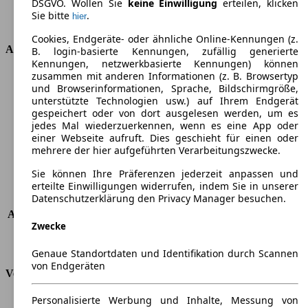
DSGVO. Wollen Sie
keine Einwilligung
erteilen, klicken
Getriebe
Halbautomatik
Sie bitte
.
hier
Antriebsart
Vorderradantrieb
Cookies, Endgeräte- oder ähnliche Online-Kennungen (z.
Abmessungen
B. login-basierte Kennungen, zufällig generierte
Kennungen, netzwerkbasierte Kennungen) können
zusammen mit anderen Informationen (z. B. Browsertyp
Länge
4403 mm
und Browserinformationen, Sprache, Bildschirmgröße,
Höhe
1844 mm
unterstützte Technologien usw.) auf Ihrem Endgerät
Breite
1848 mm
gespeichert oder von dort ausgelesen werden, um es
Radstand
-
jedes Mal wiederzuerkennen, wenn es eine App oder
einer Webseite aufruft. Dies geschieht für einen oder
Maximalgewicht
-
mehrere der hier aufgeführten Verarbeitungszwecke.
Max. Zuladung
-
Türen
5
Sie können Ihre Präferenzen jederzeit anpassen und
Sitze
5
erteilte Einwilligungen widerrufen, indem Sie in unserer
Datenschutzerklärung den Privacy Manager besuchen.
Dachlast
-
Anhängelast (ungebremst)
750 kg
Zwecke
Anhängelast (gebremst)
750 kg
Kofferraumvolumen
775 - 3000 l
Genaue Standortdaten und Identifikation durch Scannen
von Endgeräten
Verbrauch
Personalisierte Werbung und Inhalte, Messung von
CO2 Emissionen*
-