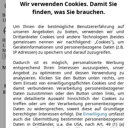
Wir verwenden Cookies. Damit Sie
finden, was Sie brauchen.
Beschleunigung (0-100 km/h)
11.2 s
Um Ihnen die bestmögliche Benutzererfahrung auf
unseren Angeboten zu bieten, verwenden wir und
Drittanbieter Cookies und andere Technologien (beides
Höchstgeschwindigkeit (km/h)
gemeinsam nennen wir nachfolgend: „Cookies"), um
130 km/h
Geräteinformationen und personenbezogene Daten (z.B.
Modellbezeichnung
:
IP Adressen) zu speichern und darauf zuzugreifen.
E-Doblo L1 50 kWh - 100 KW (136 PS) (2022/11 - 2024/04)
▼
Dadurch ist es möglich, personalisierte Werbung
entsprechend Ihren Interessen auszuspielen, unser
Motor & Leistung
Angebot zu optimieren und dessen Verwendung zu
analysieren. Klicken Sie den Button unten rechts, um
KW (PS)
100 kW (136 PS)
dem Einsatz von einwilligungspflichten Cookies und der
Beschleunigung (0-100 km/h)
11,2s
damit verbundenen Verarbeitung personenbezogener
Höchstgeschwindigkeit (km/h)
130 km/h
Daten zuzustimmen oder den Button unten links, um
eine detaillierte Auswahl hinsichtlich der Cookies zu
Anzahl der Gänge
1
treffen oder um der Verarbeitung personenbezogener
Drehmoment
260 nm
Daten zu widersprechen, soweit diese auf Grundlage
Hubraum
-
berechtigter Interessen erfolgt. Die
Einwilligung
umfasst
Kraftstoff
Elektro
auch die Übermittlung bestimmter personenbezogener
Zylinder
-
Daten in Drittländer, u.a. die USA, nach Art. 49 (1) (a)