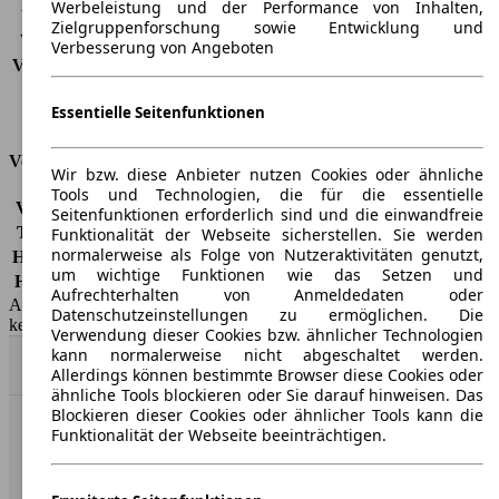
Werbeleistung und der Performance von Inhalten,
Verbrauch (Stadt)
-
Zielgruppenforschung sowie Entwicklung und
Verbrauch (Land)
-
Verbesserung von Angeboten
Verbrauch (komb.)*
-
Schadstoffklasse
Keine Verknüpfung
Essentielle Seitenfunktionen
Tankinhalt
-
Versicherungsklassen
Wir bzw. diese Anbieter nutzen Cookies oder ähnliche
Tools und Technologien, die für die essentielle
Vollkasko
-
Seitenfunktionen erforderlich sind und die einwandfreie
Teilkasko
-
Funktionalität der Webseite sicherstellen. Sie werden
normalerweise als Folge von Nutzeraktivitäten genutzt,
Haftpflicht
-
um wichtige Funktionen wie das Setzen und
HSN/TSN
1889/AFJ
Aufrechterhalten von Anmeldedaten oder
AutoScout24 GmbH übernimmt für die Richtigkeit der Angaben
Datenschutzeinstellungen zu ermöglichen. Die
keine Gewähr.
Verwendung dieser Cookies bzw. ähnlicher Technologien
kann normalerweise nicht abgeschaltet werden.
Nach Oben
Allerdings können bestimmte Browser diese Cookies oder
ähnliche Tools blockieren oder Sie darauf hinweisen. Das
Blockieren dieser Cookies oder ähnlicher Tools kann die
Funktionalität der Webseite beeinträchtigen.
AutoScout24: Europaweit der größte Online-Automarkt.
Unternehmen