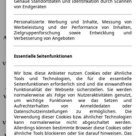
Genaue Standortdaten und Identifikation durch Scannen
Maximalgewicht
-
von Endgeräten
Max. Zuladung
-
Türen
4
Personalisierte Werbung und Inhalte, Messung von
Sitze
2
Werbeleistung und der Performance von Inhalten,
Dachlast
-
Zielgruppenforschung sowie Entwicklung und
Anhängelast (ungebremst)
400 kg
Verbesserung von Angeboten
Anhängelast (gebremst)
1000 kg
Kofferraumvolumen
-
Essentielle Seitenfunktionen
Verbrauch
Wir bzw. diese Anbieter nutzen Cookies oder ähnliche
CO2 Emissionen*
138 g/km (komb.)
Tools und Technologien, die für die essentielle
Verbrauch (Stadt)
6,3 l/100km
Seitenfunktionen erforderlich sind und die einwandfreie
Funktionalität der Webseite sicherstellen. Sie werden
Verbrauch (Land)
4,7 l/100km
normalerweise als Folge von Nutzeraktivitäten genutzt,
Verbrauch (komb.)*
5,2 l/100km
um wichtige Funktionen wie das Setzen und
Schadstoffklasse
EU6b
Aufrechterhalten von Anmeldedaten oder
Tankinhalt
45 l
Datenschutzeinstellungen zu ermöglichen. Die
Verwendung dieser Cookies bzw. ähnlicher Technologien
kann normalerweise nicht abgeschaltet werden.
Versicherungsklassen
Allerdings können bestimmte Browser diese Cookies oder
ähnliche Tools blockieren oder Sie darauf hinweisen. Das
Vollkasko
-