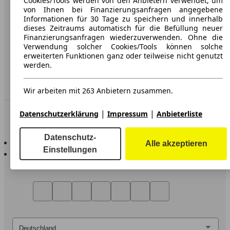
Cookies/Tools werden von den Anbietern verwendet, um
von Ihnen bei Finanzierungsanfragen angegebene
Datenschutz
Informationen für 30 Tage zu speichern und innerhalb
dieses Zeitraums automatisch für die Befüllung neuer
Impressum
Finanzierungsanfragen wiederzuverwenden. Ohne die
Verwendung solcher Cookies/Tools können solche
Erklärung zur Barrierefreiheit
erweiterten Funktionen ganz oder teilweise nicht genutzt
werden.
Service
Händler
Wir arbeiten mit 263 Anbietern zusammen.
|
|
In Verbindung bleiben
Datenschutzerklärung
Impressum
Anbieterliste
Datenschutz-
AutoScout24 für iOS
Alle akzeptieren
Einstellungen
AutoScout24 für Android