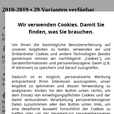
2010-2019 • 29 Varianten verfügbar
Wir verwenden Cookies. Damit Sie
finden, was Sie brauchen.
Leistung
95 PS
Um Ihnen die bestmögliche Benutzererfahrung auf
unseren Angeboten zu bieten, verwenden wir und
Drittanbieter Cookies und andere Technologien (beides
Höchstgeschwindigkeit (km/h)
gemeinsam nennen wir nachfolgend: „Cookies"), um
157 - 167 km/h
Geräteinformationen und personenbezogene Daten (z.B.
IP Adressen) zu speichern und darauf zuzugreifen.
Dadurch ist es möglich, personalisierte Werbung
Verbrauch
entsprechend Ihren Interessen auszuspielen, unser
4.7 - 6.3 l/100km
Angebot zu optimieren und dessen Verwendung zu
analysieren. Klicken Sie den Button unten rechts, um
dem Einsatz von einwilligungspflichten Cookies und der
damit verbundenen Verarbeitung personenbezogener
Hubraum
Daten zuzustimmen oder den Button unten links, um
1248 ccm
eine detaillierte Auswahl hinsichtlich der Cookies zu
Modellbezeichnung
:
treffen oder um der Verarbeitung personenbezogener