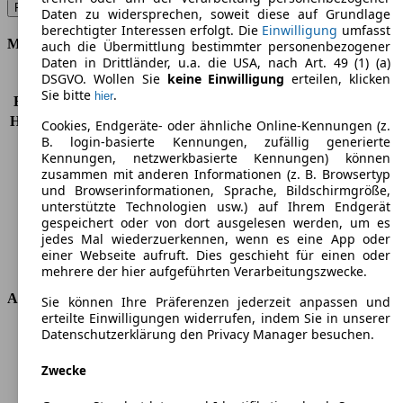
Fiorino Multijet Basis - 70 KW (95 PS) (2018/07 - 2019/05)
▼
Daten zu widersprechen, soweit diese auf Grundlage
berechtigter Interessen erfolgt. Die
Einwilligung
umfasst
Motor & Leistung
auch die Übermittlung bestimmter personenbezogener
Daten in Drittländer, u.a. die USA, nach Art. 49 (1) (a)
DSGVO. Wollen Sie
keine Einwilligung
erteilen, klicken
KW (PS)
70 kW (95 PS)
Sie bitte
.
hier
Beschleunigung (0-100 km/h)
-
Höchstgeschwindigkeit (km/h)
167 km/h
Cookies, Endgeräte- oder ähnliche Online-Kennungen (z.
B. login-basierte Kennungen, zufällig generierte
Anzahl der Gänge
5
Kennungen, netzwerkbasierte Kennungen) können
Drehmoment
200 nm
zusammen mit anderen Informationen (z. B. Browsertyp
Hubraum
1248 ccm
und Browserinformationen, Sprache, Bildschirmgröße,
Kraftstoff
Diesel
unterstützte Technologien usw.) auf Ihrem Endgerät
Zylinder
4
gespeichert oder von dort ausgelesen werden, um es
jedes Mal wiederzuerkennen, wenn es eine App oder
Getriebe
Schaltgetriebe
einer Webseite aufruft. Dies geschieht für einen oder
Antriebsart
Vorderradantrieb
mehrere der hier aufgeführten Verarbeitungszwecke.
Abmessungen
Sie können Ihre Präferenzen jederzeit anpassen und
erteilte Einwilligungen widerrufen, indem Sie in unserer
Datenschutzerklärung den Privacy Manager besuchen.
Länge
3957 mm
Höhe
1721 mm
Zwecke
Breite
1716 mm
Radstand
-