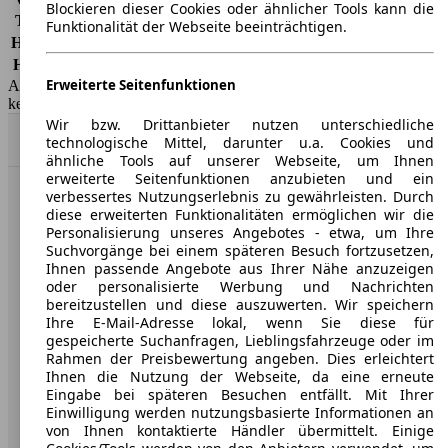
Blockieren dieser Cookies oder ähnlicher Tools kann die
Teilkasko
-
Funktionalität der Webseite beeinträchtigen.
Haftpflicht
-
HSN/TSN
1727/AIU, 4136/AQU
Erweiterte Seitenfunktionen
AutoScout24 GmbH übernimmt für die Richtigkeit der Angaben
keine Gewähr.
Wir bzw. Drittanbieter nutzen unterschiedliche
Nach Oben
technologische Mittel, darunter u.a. Cookies und
ähnliche Tools auf unserer Webseite, um Ihnen
erweiterte Seitenfunktionen anzubieten und ein
verbessertes Nutzungserlebnis zu gewährleisten. Durch
AutoScout24: Europaweit der größte Online-Automarkt.
diese erweiterten Funktionalitäten ermöglichen wir die
Personalisierung unseres Angebotes - etwa, um Ihre
Suchvorgänge bei einem späteren Besuch fortzusetzen,
Unternehmen
Ihnen passende Angebote aus Ihrer Nähe anzuzeigen
oder personalisierte Werbung und Nachrichten
Über AutoScout24
bereitzustellen und diese auszuwerten. Wir speichern
Ihre E-Mail-Adresse lokal, wenn Sie diese für
Presse
gespeicherte Suchanfragen, Lieblingsfahrzeuge oder im
Rahmen der Preisbewertung angeben. Dies erleichtert
Karriere
Ihnen die Nutzung der Webseite, da eine erneute
Eingabe bei späteren Besuchen entfällt. Mit Ihrer
Werbung
Einwilligung werden nutzungsbasierte Informationen an
von Ihnen kontaktierte Händler übermittelt. Einige
AGB