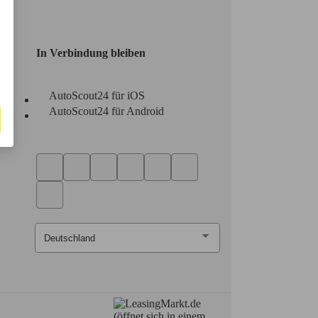
In Verbindung bleiben
AutoScout24 für iOS
AutoScout24 für Android