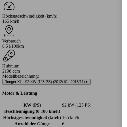
Höchstgeschwindigkeit (km/h)
165 km/h
Verbrauch
8.5 l/100km
Hubraum
2198 ccm
Modellbezeichnung
:
Ranger XL - 92 KW (125 PS) (2012/10 - 2013/11)
▼
Motor & Leistung
KW (PS)
92 kW (125 PS)
Beschleunigung (0-100 km/h)
-
Höchstgeschwindigkeit (km/h)
165 km/h
Anzahl der Gänge
6