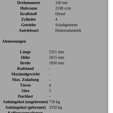
Drehmoment
330 nm
Hubraum
2198 ccm
Kraftstoff
Diesel
Zylinder
4
Getriebe
Schaltgetriebe
Antriebsart
Hinterradantrieb
Abmessungen
Länge
5351 mm
Höhe
1815 mm
Breite
1850 mm
Radstand
-
Maximalgewicht
-
Max. Zuladung
-
Türen
4
Sitze
5
Dachlast
-
Anhängelast (ungebremst)
750 kg
Anhängelast (gebremst)
3350 kg
Kofferraumvolumen
-