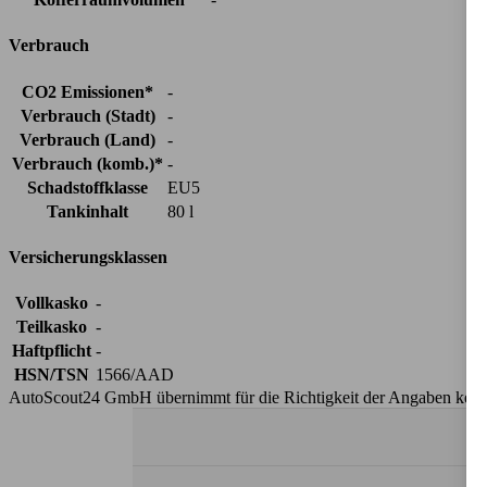
Verbrauch
CO2 Emissionen*
-
Verbrauch (Stadt)
-
Verbrauch (Land)
-
Verbrauch (komb.)*
-
Schadstoffklasse
EU5
Tankinhalt
80 l
Versicherungsklassen
Vollkasko
-
Teilkasko
-
Haftpflicht
-
HSN/TSN
1566/AAD
AutoScout24 GmbH übernimmt für die Richtigkeit der Angaben kei