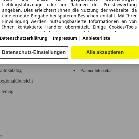
Lieblingsfahrzeuge oder im Rahmen der Preisbewertung
-Automarkt.
angeben. Dies erleichtert Ihnen die Nutzung der Webseite, da
eine erneute Eingabe bei späteren Besuchen entfällt. Mit Ihrer
Einwilligung werden nutzungsbasierte Informationen an von
e
Händler
Ihnen kontaktierte Händler übermittelt. Einige Cookies/Tools
werden von den Anbietern verwendet, um von Ihnen bei
|
|
Datenschutzerklärung
Impressum
Anbieterliste
Finanzierungsanfragen angegebene Informationen für 30 Tage
Hilfe
Anmelden
zu speichern und innerhalb dieses Zeitraums automatisch für
die Befüllung neuer Finanzierungsanfragen
Kodex
Registrieren
Datenschutz-Einstellungen
Alle akzeptieren
wiederzuverwenden. Ohne die Verwendung solcher
Cookies/Tools können solche erweiterten Funktionen ganz oder
Kontakt
Vorteile
teilweise nicht genutzt werden.
utokatalog
Partner-Infoportal
egionalübersicht
Wir arbeiten mit 263 Anbietern zusammen.
itemap
n.