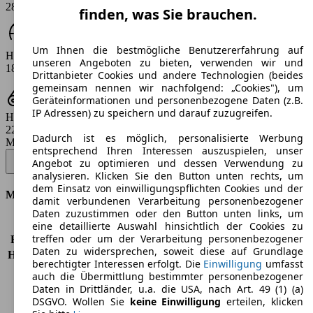
281 PS
finden, was Sie brauchen.
Um Ihnen die bestmögliche Benutzererfahrung auf
Höchstgeschwindigkeit (km/h)
unseren Angeboten zu bieten, verwenden wir und
180 km/h
Drittanbieter Cookies und andere Technologien (beides
gemeinsam nennen wir nachfolgend: „Cookies"), um
Geräteinformationen und personenbezogene Daten (z.B.
IP Adressen) zu speichern und darauf zuzugreifen.
Hubraum
2261 ccm
Dadurch ist es möglich, personalisierte Werbung
Modellbezeichnung
:
entsprechend Ihren Interessen auszuspielen, unser
Ranger 2,3 l EcoBoost Doppelkabine PHEV XLT - 207 KW (281 PS)
Angebot zu optimieren und dessen Verwendung zu
(Seit 2024/09)
▼
analysieren. Klicken Sie den Button unten rechts, um
dem Einsatz von einwilligungspflichten Cookies und der
Motor & Leistung
damit verbundenen Verarbeitung personenbezogener
Daten zuzustimmen oder den Button unten links, um
KW (PS)
207 kW (281 PS)
eine detaillierte Auswahl hinsichtlich der Cookies zu
treffen oder um der Verarbeitung personenbezogener
Beschleunigung (0-100 km/h)
-
Daten zu widersprechen, soweit diese auf Grundlage
Höchstgeschwindigkeit (km/h)
180 km/h
berechtigter Interessen erfolgt. Die
Einwilligung
umfasst
Anzahl der Gänge
10
auch die Übermittlung bestimmter personenbezogener
Drehmoment
680 nm
Daten in Drittländer, u.a. die USA, nach Art. 49 (1) (a)
DSGVO. Wollen Sie
keine Einwilligung
erteilen, klicken
Hubraum
2261 ccm