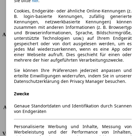
Sie bitte
.
hier
Kraftstoff
Elektro/Benzin
Zylinder
4
Cookies, Endgeräte- oder ähnliche Online-Kennungen (z.
Getriebe
Automatik
B. login-basierte Kennungen, zufällig generierte
Kennungen, netzwerkbasierte Kennungen) können
Antriebsart
Allrad zuschaltbar
zusammen mit anderen Informationen (z. B. Browsertyp
und Browserinformationen, Sprache, Bildschirmgröße,
Abmessungen
unterstützte Technologien usw.) auf Ihrem Endgerät
gespeichert oder von dort ausgelesen werden, um es
Länge
5370 mm
jedes Mal wiederzuerkennen, wenn es eine App oder
Höhe
1884 mm
einer Webseite aufruft. Dies geschieht für einen oder
mehrere der hier aufgeführten Verarbeitungszwecke.
Breite
2015 mm
Radstand
-
Sie können Ihre Präferenzen jederzeit anpassen und
Maximalgewicht
-
erteilte Einwilligungen widerrufen, indem Sie in unserer
Max. Zuladung
-
Datenschutzerklärung den Privacy Manager besuchen.
Türen
4
Zwecke
Sitze
5
Dachlast
-
Genaue Standortdaten und Identifikation durch Scannen
Anhängelast (ungebremst)
750 kg
von Endgeräten
Anhängelast (gebremst)
3500 kg
Kofferraumvolumen
-
Personalisierte Werbung und Inhalte, Messung von
Werbeleistung und der Performance von Inhalten,
Verbrauch