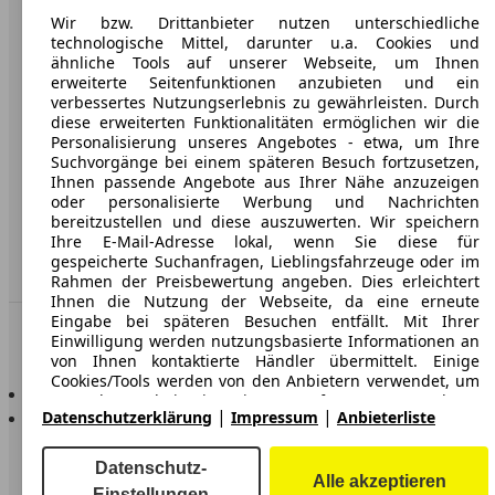
Karriere
Wir bzw. Drittanbieter nutzen unterschiedliche
Werbung
technologische Mittel, darunter u.a. Cookies und
ähnliche Tools auf unserer Webseite, um Ihnen
AGB
erweiterte Seitenfunktionen anzubieten und ein
verbessertes Nutzungserlebnis zu gewährleisten. Durch
Datenschutz
diese erweiterten Funktionalitäten ermöglichen wir die
Personalisierung unseres Angebotes - etwa, um Ihre
Impressum
Suchvorgänge bei einem späteren Besuch fortzusetzen,
Ihnen passende Angebote aus Ihrer Nähe anzuzeigen
Erklärung zur Barrierefreiheit
oder personalisierte Werbung und Nachrichten
bereitzustellen und diese auszuwerten. Wir speichern
Service
Ihre E-Mail-Adresse lokal, wenn Sie diese für
gespeicherte Suchanfragen, Lieblingsfahrzeuge oder im
Händler
Rahmen der Preisbewertung angeben. Dies erleichtert
Ihnen die Nutzung der Webseite, da eine erneute
Eingabe bei späteren Besuchen entfällt. Mit Ihrer
In Verbindung bleiben
Einwilligung werden nutzungsbasierte Informationen an
von Ihnen kontaktierte Händler übermittelt. Einige
Cookies/Tools werden von den Anbietern verwendet, um
AutoScout24 für iOS
von Ihnen bei Finanzierungsanfragen angegebene
AutoScout24 für Android
|
|
Datenschutzerklärung
Impressum
Anbieterliste
Informationen für 30 Tage zu speichern und innerhalb
dieses Zeitraums automatisch für die Befüllung neuer
Finanzierungsanfragen wiederzuverwenden. Ohne die
Datenschutz-
Verwendung solcher Cookies/Tools können solche
Alle akzeptieren
Einstellungen