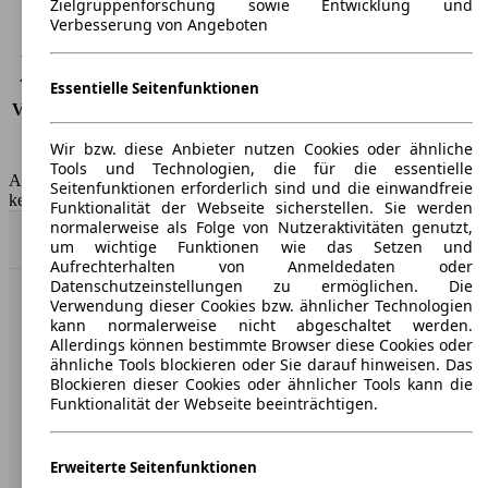
Zielgruppenforschung sowie Entwicklung und
Verbesserung von Angeboten
CO2 Emissionen*
-
Verbrauch (Stadt)
-
Verbrauch (Land)
-
Essentielle Seitenfunktionen
Verbrauch (komb.)*
-
Schadstoffklasse
EU6e
Wir bzw. diese Anbieter nutzen Cookies oder ähnliche
Tankinhalt
70 l
Tools und Technologien, die für die essentielle
AutoScout24 GmbH übernimmt für die Richtigkeit der Angaben
Seitenfunktionen erforderlich sind und die einwandfreie
keine Gewähr.
Funktionalität der Webseite sicherstellen. Sie werden
normalerweise als Folge von Nutzeraktivitäten genutzt,
Nach Oben
um wichtige Funktionen wie das Setzen und
Aufrechterhalten von Anmeldedaten oder
Datenschutzeinstellungen zu ermöglichen. Die
Verwendung dieser Cookies bzw. ähnlicher Technologien
AutoScout24: Europaweit der größte Online-Automarkt.
kann normalerweise nicht abgeschaltet werden.
Allerdings können bestimmte Browser diese Cookies oder
ähnliche Tools blockieren oder Sie darauf hinweisen. Das
Unternehmen
Blockieren dieser Cookies oder ähnlicher Tools kann die
Funktionalität der Webseite beeinträchtigen.
Über AutoScout24
Presse
Erweiterte Seitenfunktionen