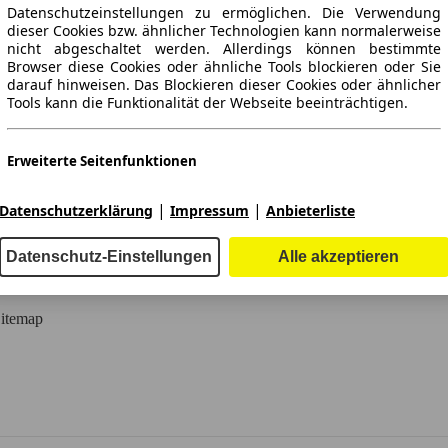
Datenschutzeinstellungen zu ermöglichen. Die Verwendung
dieser Cookies bzw. ähnlicher Technologien kann normalerweise
-Automarkt.
nicht abgeschaltet werden. Allerdings können bestimmte
Browser diese Cookies oder ähnliche Tools blockieren oder Sie
darauf hinweisen. Das Blockieren dieser Cookies oder ähnlicher
e
Händler
Tools kann die Funktionalität der Webseite beeinträchtigen.
Hilfe
Anmelden
Erweiterte Seitenfunktionen
Kodex
Registrieren
Wir bzw. Drittanbieter nutzen unterschiedliche technologische
|
|
Datenschutzerklärung
Impressum
Anbieterliste
Mittel, darunter u.a. Cookies und ähnliche Tools auf unserer
Kontakt
Vorteile
Webseite, um Ihnen erweiterte Seitenfunktionen anzubieten
utokatalog
Partner-Infoportal
und ein verbessertes Nutzungserlebnis zu gewährleisten.
Datenschutz-Einstellungen
Alle akzeptieren
Durch diese erweiterten Funktionalitäten ermöglichen wir die
egionalübersicht
Personalisierung unseres Angebotes - etwa, um Ihre
Suchvorgänge bei einem späteren Besuch fortzusetzen, Ihnen
itemap
passende Angebote aus Ihrer Nähe anzuzeigen oder
personalisierte Werbung und Nachrichten bereitzustellen und
diese auszuwerten. Wir speichern Ihre E-Mail-Adresse lokal,
wenn Sie diese für gespeicherte Suchanfragen,
Lieblingsfahrzeuge oder im Rahmen der Preisbewertung
angeben. Dies erleichtert Ihnen die Nutzung der Webseite, da
eine erneute Eingabe bei späteren Besuchen entfällt. Mit Ihrer