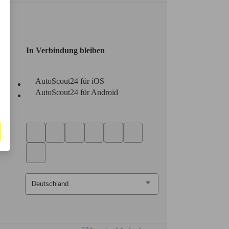
In Verbindung bleiben
AutoScout24 für iOS
AutoScout24 für Android