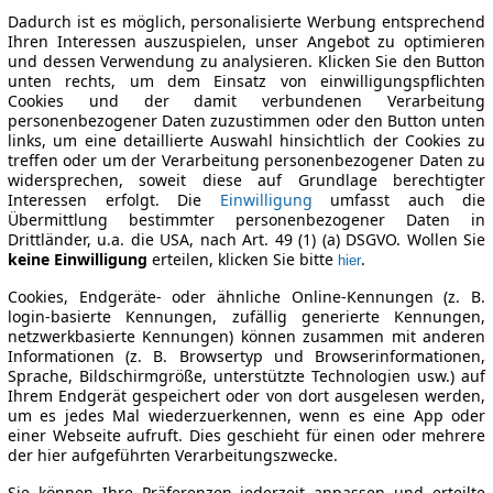
Dadurch ist es möglich, personalisierte Werbung entsprechend
Ihren Interessen auszuspielen, unser Angebot zu optimieren
und dessen Verwendung zu analysieren. Klicken Sie den Button
unten rechts, um dem Einsatz von einwilligungspflichten
Cookies und der damit verbundenen Verarbeitung
personenbezogener Daten zuzustimmen oder den Button unten
links, um eine detaillierte Auswahl hinsichtlich der Cookies zu
treffen oder um der Verarbeitung personenbezogener Daten zu
widersprechen, soweit diese auf Grundlage berechtigter
Interessen erfolgt. Die
Einwilligung
umfasst auch die
Übermittlung bestimmter personenbezogener Daten in
Drittländer, u.a. die USA, nach Art. 49 (1) (a) DSGVO. Wollen Sie
keine Einwilligung
erteilen, klicken Sie bitte
.
hier
Cookies, Endgeräte- oder ähnliche Online-Kennungen (z. B.
login-basierte Kennungen, zufällig generierte Kennungen,
netzwerkbasierte Kennungen) können zusammen mit anderen
Informationen (z. B. Browsertyp und Browserinformationen,
Sprache, Bildschirmgröße, unterstützte Technologien usw.) auf
Ihrem Endgerät gespeichert oder von dort ausgelesen werden,
um es jedes Mal wiederzuerkennen, wenn es eine App oder
einer Webseite aufruft. Dies geschieht für einen oder mehrere
der hier aufgeführten Verarbeitungszwecke.
Sie können Ihre Präferenzen jederzeit anpassen und erteilte