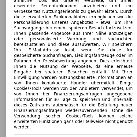
ähnliche Tools auf unserer Webseite, um Ihnen
erweiterte Seitenfunktionen anzubieten und ein
verbessertes Nutzungserlebnis zu gewährleisten. Durch
diese erweiterten Funktionalitäten ermöglichen wir die
Personalisierung unseres Angebotes - etwa, um Ihre
Suchvorgänge bei einem späteren Besuch fortzusetzen,
Ihnen passende Angebote aus Ihrer Nähe anzuzeigen
oder personalisierte Werbung und Nachrichten
bereitzustellen und diese auszuwerten. Wir speichern
Ihre E-Mail-Adresse lokal, wenn Sie diese für
gespeicherte Suchanfragen, Lieblingsfahrzeuge oder im
Rahmen der Preisbewertung angeben. Dies erleichtert
Ihnen die Nutzung der Webseite, da eine erneute
Eingabe bei späteren Besuchen entfällt. Mit Ihrer
Einwilligung werden nutzungsbasierte Informationen an
Hyundai Getz 5-Türer
(
2002 - 2009
)
von Ihnen kontaktierte Händler übermittelt. Einige
Cookies/Tools werden von den Anbietern verwendet, um
Maße (L/B/H):
von Ihnen bei Finanzierungsanfragen angegebene
ab 3820 x 1665 x 1493 mm
Informationen für 30 Tage zu speichern und innerhalb
Leistung:
dieses Zeitraums automatisch für die Befüllung neuer
62 KW (85 PS)
Finanzierungsanfragen wiederzuverwenden. Ohne die
Türen:
Verwendung solcher Cookies/Tools können solche
5
erweiterten Funktionen ganz oder teilweise nicht genutzt
Sitze:
werden.
5
Kofferraum: