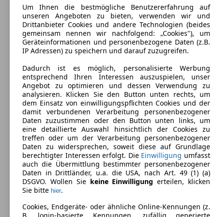
Um Ihnen die bestmögliche Benutzererfahrung auf
unseren Angeboten zu bieten, verwenden wir und
Drittanbieter Cookies und andere Technologien (beides
gemeinsam nennen wir nachfolgend: „Cookies"), um
Geräteinformationen und personenbezogene Daten (z.B.
IP Adressen) zu speichern und darauf zuzugreifen.
Dadurch ist es möglich, personalisierte Werbung
entsprechend Ihren Interessen auszuspielen, unser
Hyundai Getz Diesel 5-Türer
(
2003 - 2009
)
Angebot zu optimieren und dessen Verwendung zu
analysieren. Klicken Sie den Button unten rechts, um
Maße (L/B/H):
dem Einsatz von einwilligungspflichten Cookies und der
ab 3820 x 1665 x 1495 mm
damit verbundenen Verarbeitung personenbezogener
Leistung:
Daten zuzustimmen oder den Button unten links, um
63 KW (85 PS)
eine detaillierte Auswahl hinsichtlich der Cookies zu
Türen:
treffen oder um der Verarbeitung personenbezogener
5
Daten zu widersprechen, soweit diese auf Grundlage
Sitze:
berechtigter Interessen erfolgt. Die
Einwilligung
umfasst
5
auch die Übermittlung bestimmter personenbezogener
Kofferraum:
Daten in Drittländer, u.a. die USA, nach Art. 49 (1) (a)
254 - 977 Liter
DSGVO. Wollen Sie
keine Einwilligung
erteilen, klicken
Anhängelast:
Sie bitte
.
hier
1100 kg
Cookies, Endgeräte- oder ähnliche Online-Kennungen (z.
B. login-basierte Kennungen, zufällig generierte