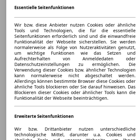
Essentielle Seitenfunktionen
Maße (L/B/H):
ab 3820 x 1665 x 1490 mm
Leistung:
Wir bzw. diese Anbieter nutzen Cookies oder ähnliche
62 KW (85 PS)
Tools und Technologien, die für die essentielle
Türen:
Seitenfunktionen erforderlich sind und die einwandfreie
3
Funktionalität der Webseite sicherstellen. Sie werden
Sitze:
normalerweise als Folge von Nutzeraktivitäten genutzt,
5
um wichtige Funktionen wie das Setzen und
Kofferraum:
Aufrechterhalten von Anmeldedaten oder
254 - 977 Liter
Datenschutzeinstellungen zu ermöglichen. Die
Anhängelast:
Verwendung dieser Cookies bzw. ähnlicher Technologien
700 - 1100 kg
kann normalerweise nicht abgeschaltet werden.
Allerdings können bestimmte Browser diese Cookies oder
ähnliche Tools blockieren oder Sie darauf hinweisen. Das
Blockieren dieser Cookies oder ähnlicher Tools kann die
Funktionalität der Webseite beeinträchtigen.
Erweiterte Seitenfunktionen
Wir bzw. Drittanbieter nutzen unterschiedliche
technologische Mittel, darunter u.a. Cookies und