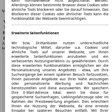
kann normalerweise nicht abgeschaltet werden.
Tankinhalt
50 l
Allerdings können bestimmte Browser diese Cookies oder
ähnliche Tools blockieren oder Sie darauf hinweisen. Das
Versicherungsklassen
Blockieren dieser Cookies oder ähnlicher Tools kann die
Funktionalität der Webseite beeinträchtigen.
Vollkasko
-
Teilkasko
-
Haftpflicht
-
Erweiterte Seitenfunktionen
HSN/TSN
1113/AAT, 1113/AAW, 1113/AAX
Wir bzw. Drittanbieter nutzen unterschiedliche
AutoScout24 GmbH übernimmt für die Richtigkeit der Angaben
technologische Mittel, darunter u.a. Cookies und
keine Gewähr.
ähnliche Tools auf unserer Webseite, um Ihnen
erweiterte Seitenfunktionen anzubieten und ein
Nach Oben
verbessertes Nutzungserlebnis zu gewährleisten. Durch
diese erweiterten Funktionalitäten ermöglichen wir die
Personalisierung unseres Angebotes - etwa, um Ihre
AutoScout24: Europaweit der größte Online-Automarkt.
Suchvorgänge bei einem späteren Besuch fortzusetzen,
Ihnen passende Angebote aus Ihrer Nähe anzuzeigen
oder personalisierte Werbung und Nachrichten
Unternehmen
bereitzustellen und diese auszuwerten. Wir speichern
Ihre E-Mail-Adresse lokal, wenn Sie diese für
gespeicherte Suchanfragen, Lieblingsfahrzeuge oder im
Über AutoScout24
Rahmen der Preisbewertung angeben. Dies erleichtert
Ihnen die Nutzung der Webseite, da eine erneute
Presse
Eingabe bei späteren Besuchen entfällt. Mit Ihrer