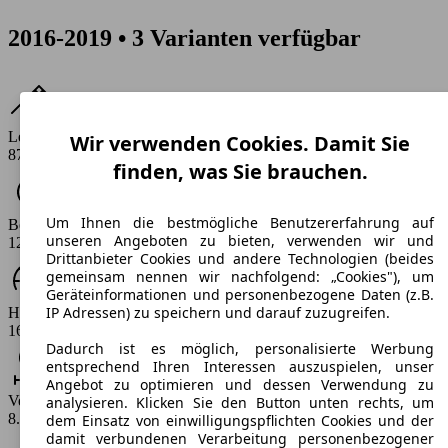
2016-2019 • 3 Varianten verfügbar
Leistung
Wir verwenden Cookies. Damit Sie
87 - 98 PS
finden, was Sie brauchen.
Um Ihnen die bestmögliche Benutzererfahrung auf
Beschleunigung (0-100 km/h)
unseren Angeboten zu bieten, verwenden wir und
12.6 s
Drittanbieter Cookies und andere Technologien (beides
gemeinsam nennen wir nachfolgend: „Cookies"), um
Geräteinformationen und personenbezogene Daten (z.B.
IP Adressen) zu speichern und darauf zuzugreifen.
Höchstgeschwindigkeit (km/h)
169 km/h
Dadurch ist es möglich, personalisierte Werbung
entsprechend Ihren Interessen auszuspielen, unser
Angebot zu optimieren und dessen Verwendung zu
Verbrauch
analysieren. Klicken Sie den Button unten rechts, um
8.8 - 9.9 l/100km
dem Einsatz von einwilligungspflichten Cookies und der
damit verbundenen Verarbeitung personenbezogener