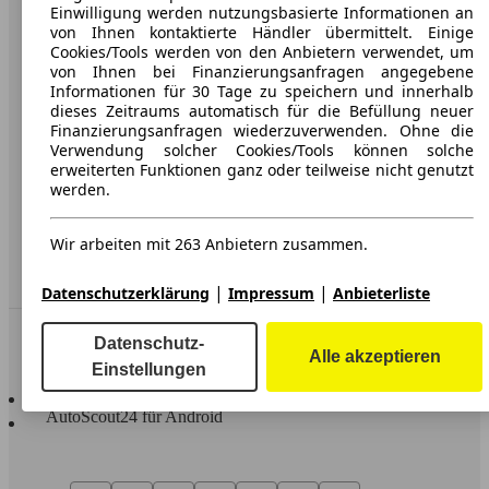
Karriere
Einwilligung werden nutzungsbasierte Informationen an
von Ihnen kontaktierte Händler übermittelt. Einige
Werbung
Cookies/Tools werden von den Anbietern verwendet, um
von Ihnen bei Finanzierungsanfragen angegebene
AGB
Informationen für 30 Tage zu speichern und innerhalb
dieses Zeitraums automatisch für die Befüllung neuer
Datenschutz
Finanzierungsanfragen wiederzuverwenden. Ohne die
Verwendung solcher Cookies/Tools können solche
Impressum
erweiterten Funktionen ganz oder teilweise nicht genutzt
werden.
Erklärung zur Barrierefreiheit
Wir arbeiten mit 263 Anbietern zusammen.
Service
Händler
|
|
Datenschutzerklärung
Impressum
Anbieterliste
In Verbindung bleiben
Datenschutz-
Alle akzeptieren
Einstellungen
AutoScout24 für iOS
AutoScout24 für Android