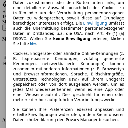
Daten zuzustimmen oder den Button unten links, um
eine detaillierte Auswahl hinsichtlich der Cookies zu
Hubraum
treffen oder um der Verarbeitung personenbezogener
1596 ccm
Daten zu widersprechen, soweit diese auf Grundlage
Modellbezeichnung
:
berechtigter Interessen erfolgt. Die
Einwilligung
umfasst
Lada Granta LPG Norma - 64 KW (87 PS) (2016/06 - 2019/04)
▼
auch die Übermittlung bestimmter personenbezogener
Daten in Drittländer, u.a. die USA, nach Art. 49 (1) (a)
DSGVO. Wollen Sie
keine Einwilligung
erteilen, klicken
Motor & Leistung
Sie bitte
.
hier
KW (PS)
64 kW (87 PS)
Cookies, Endgeräte- oder ähnliche Online-Kennungen (z.
Beschleunigung (0-100 km/h)
12,6s
B. login-basierte Kennungen, zufällig generierte
Kennungen, netzwerkbasierte Kennungen) können
Höchstgeschwindigkeit (km/h)
169 km/h
zusammen mit anderen Informationen (z. B. Browsertyp
Anzahl der Gänge
5
und Browserinformationen, Sprache, Bildschirmgröße,
Drehmoment
140 nm
unterstützte Technologien usw.) auf Ihrem Endgerät
Hubraum
1596 ccm
gespeichert oder von dort ausgelesen werden, um es
Kraftstoff
Benzin
jedes Mal wiederzuerkennen, wenn es eine App oder
einer Webseite aufruft. Dies geschieht für einen oder
Zylinder
4
mehrere der hier aufgeführten Verarbeitungszwecke.
Getriebe
Schaltgetriebe
Antriebsart
Vorderradantrieb
Sie können Ihre Präferenzen jederzeit anpassen und
erteilte Einwilligungen widerrufen, indem Sie in unserer
Datenschutzerklärung den Privacy Manager besuchen.
Abmessungen