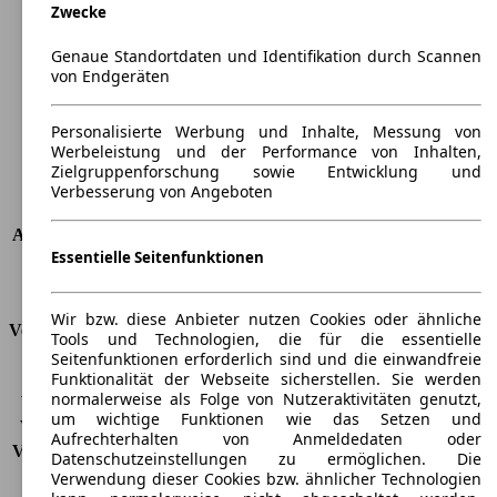
Zwecke
Länge
4246 mm
Höhe
1500 mm
Genaue Standortdaten und Identifikation durch Scannen
Breite
1700 mm
von Endgeräten
Radstand
-
Maximalgewicht
-
Personalisierte Werbung und Inhalte, Messung von
Max. Zuladung
-
Werbeleistung und der Performance von Inhalten,
Türen
5
Zielgruppenforschung sowie Entwicklung und
Sitze
5
Verbesserung von Angeboten
Dachlast
-
Anhängelast (ungebremst)
450 kg
Essentielle Seitenfunktionen
Anhängelast (gebremst)
900 kg
Kofferraumvolumen
440 - 760 l
Wir bzw. diese Anbieter nutzen Cookies oder ähnliche
Verbrauch
Tools und Technologien, die für die essentielle
Seitenfunktionen erforderlich sind und die einwandfreie
CO2 Emissionen*
149 g/km (komb.)
Funktionalität der Webseite sicherstellen. Sie werden
normalerweise als Folge von Nutzeraktivitäten genutzt,
Verbrauch (Stadt)
9,0 l/100km
um wichtige Funktionen wie das Setzen und
Verbrauch (Land)
5,3 l/100km
Aufrechterhalten von Anmeldedaten oder
Verbrauch (komb.)*
6,6 l/100km
Datenschutzeinstellungen zu ermöglichen. Die
Schadstoffklasse
EU6
Verwendung dieser Cookies bzw. ähnlicher Technologien