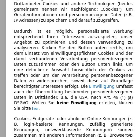
Drittanbieter Cookies und andere Technologien (beides
Leistung:
gemeinsam nennen wir nachfolgend: „Cookies"), um
141 KW (191 PS)
Geräteinformationen und personenbezogene Daten (z.B.
Türen:
IP Adressen) zu speichern und darauf zuzugreifen.
5
Sitze:
Dadurch ist es möglich, personalisierte Werbung
7
entsprechend Ihren Interessen auszuspielen, unser
Kofferraum:
Angebot zu optimieren und dessen Verwendung zu
258 - 1971 Liter
analysieren. Klicken Sie den Button unten rechts, um
Anhängelast:
dem Einsatz von einwilligungspflichten Cookies und der
2500 kg
damit verbundenen Verarbeitung personenbezogener
Daten zuzustimmen oder den Button unten links, um
eine detaillierte Auswahl hinsichtlich der Cookies zu
Mazda CX-80 Diesel
(
Seit 2024
)
treffen oder um der Verarbeitung personenbezogener
Daten zu widersprechen, soweit diese auf Grundlage
Maße (L/B/H):
berechtigter Interessen erfolgt. Die
Einwilligung
umfasst
ab 4995 x 0 x 1714 mm
auch die Übermittlung bestimmter personenbezogener
Leistung:
Daten in Drittländer, u.a. die USA, nach Art. 49 (1) (a)
187 KW (254 PS)
DSGVO. Wollen Sie
keine Einwilligung
erteilen, klicken
Türen:
Sie bitte
.
hier
5
Sitze:
Cookies, Endgeräte- oder ähnliche Online-Kennungen (z.
7
B. login-basierte Kennungen, zufällig generierte
Kofferraum:
Kennungen, netzwerkbasierte Kennungen) können
258 - 1971 Liter
zusammen mit anderen Informationen (z. B. Browsertyp