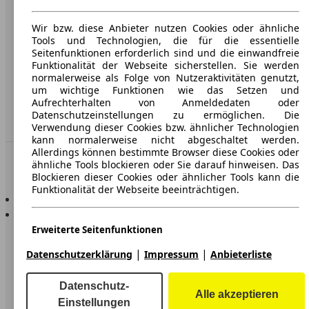
AGB
Datenschutz
Wir bzw. diese Anbieter nutzen Cookies oder ähnliche
Tools und Technologien, die für die essentielle
Impressum
Seitenfunktionen erforderlich sind und die einwandfreie
Funktionalität der Webseite sicherstellen. Sie werden
Erklärung zur Barrierefreiheit
normalerweise als Folge von Nutzeraktivitäten genutzt,
um wichtige Funktionen wie das Setzen und
Aufrechterhalten von Anmeldedaten oder
Service
Datenschutzeinstellungen zu ermöglichen. Die
Händler
Verwendung dieser Cookies bzw. ähnlicher Technologien
kann normalerweise nicht abgeschaltet werden.
Allerdings können bestimmte Browser diese Cookies oder
In Verbindung bleiben
ähnliche Tools blockieren oder Sie darauf hinweisen. Das
Blockieren dieser Cookies oder ähnlicher Tools kann die
Funktionalität der Webseite beeinträchtigen.
AutoScout24 für iOS
AutoScout24 für Android
Erweiterte Seitenfunktionen
|
|
Datenschutzerklärung
Impressum
Anbieterliste
Wir bzw. Drittanbieter nutzen unterschiedliche
technologische Mittel, darunter u.a. Cookies und
ähnliche Tools auf unserer Webseite, um Ihnen
Datenschutz-
erweiterte Seitenfunktionen anzubieten und ein
Alle akzeptieren
Einstellungen
verbessertes Nutzungserlebnis zu gewährleisten. Durch