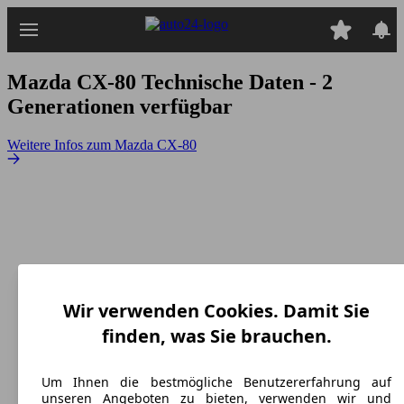
Zum
Hauptinhalt
springen
Mazda CX-80
Technische Daten - 2
Generationen verfügbar
Weitere Infos zum Mazda CX-80
Wir verwenden Cookies. Damit Sie
finden, was Sie brauchen.
Mazda CX-80
(
Seit 2024
)
Um Ihnen die bestmögliche Benutzererfahrung auf
Maße (L/B/H):
unseren Angeboten zu bieten, verwenden wir und
ab 4995 x 0 x 1714 mm