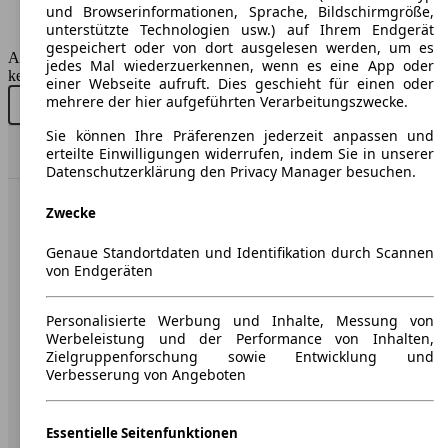
Anhängelast:
und Browserinformationen, Sprache, Bildschirmgröße,
2500 kg
unterstützte Technologien usw.) auf Ihrem Endgerät
gespeichert oder von dort ausgelesen werden, um es
AutoScout24 GmbH übernimmt für die Richtigkeit der Angaben
jedes Mal wiederzuerkennen, wenn es eine App oder
keine Gewähr.
einer Webseite aufruft. Dies geschieht für einen oder
mehrere der hier aufgeführten Verarbeitungszwecke.
Neu kaufen
Gebraucht kaufen
Sie können Ihre Präferenzen jederzeit anpassen und
Nach Oben
erteilte Einwilligungen widerrufen, indem Sie in unserer
Datenschutzerklärung den Privacy Manager besuchen.
Zwecke
AutoScout24: Europaweit der größte Online-Automarkt.
Genaue Standortdaten und Identifikation durch Scannen
Unternehmen
von Endgeräten
Über AutoScout24
Personalisierte Werbung und Inhalte, Messung von
Werbeleistung und der Performance von Inhalten,
Presse
Zielgruppenforschung sowie Entwicklung und
Verbesserung von Angeboten
Karriere
Werbung
Essentielle Seitenfunktionen