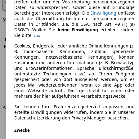
treffen oder um der Verarbeitung personenbezogener
CLE 180 Coupe 9G-TRONIC Edition AVANTGARDE - 125 KW (170 PS)
Daten zu widersprechen, soweit diese auf Grundlage
(Seit 2024/10)
▼
berechtigter Interessen erfolgt. Die
Einwilligung
umfasst
auch die Übermittlung bestimmter personenbezogener
Motor & Leistung
Daten in Drittländer, u.a. die USA, nach Art. 49 (1) (a)
DSGVO. Wollen Sie
keine Einwilligung
erteilen, klicken
KW (PS)
125 kW (170 PS)
Sie bitte
.
hier
Beschleunigung (0-100 km/h)
8,9s
Cookies, Endgeräte- oder ähnliche Online-Kennungen (z.
Höchstgeschwindigkeit (km/h)
225 km/h
B. login-basierte Kennungen, zufällig generierte
Anzahl der Gänge
9
Kennungen, netzwerkbasierte Kennungen) können
Drehmoment
250 nm
zusammen mit anderen Informationen (z. B. Browsertyp
Hubraum
1999 ccm
und Browserinformationen, Sprache, Bildschirmgröße,
unterstützte Technologien usw.) auf Ihrem Endgerät
Kraftstoff
Benzin
gespeichert oder von dort ausgelesen werden, um es
Zylinder
4
jedes Mal wiederzuerkennen, wenn es eine App oder
Getriebe
Automatik
einer Webseite aufruft. Dies geschieht für einen oder
Antriebsart
Hinterradantrieb
mehrere der hier aufgeführten Verarbeitungszwecke.
Sie können Ihre Präferenzen jederzeit anpassen und
Abmessungen
erteilte Einwilligungen widerrufen, indem Sie in unserer
Datenschutzerklärung den Privacy Manager besuchen.
Länge
4850 mm
Höhe
1423 mm
Zwecke
Breite
1861 mm