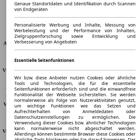
Radstand
-
Genaue Standortdaten und Identifikation durch Scannen
Maximalgewicht
-
von Endgeräten
Max. Zuladung
-
Türen
2
Personalisierte Werbung und Inhalte, Messung von
Sitze
4
Werbeleistung und der Performance von Inhalten,
Zielgruppenforschung sowie Entwicklung und
Dachlast
-
Verbesserung von Angeboten
Anhängelast (ungebremst)
750 kg
Anhängelast (gebremst)
1800 kg
Kofferraumvolumen
420 l
Essentielle Seitenfunktionen
Verbrauch
Wir bzw. diese Anbieter nutzen Cookies oder ähnliche
Tools und Technologien, die für die essentielle
CO2 Emissionen*
-
Seitenfunktionen erforderlich sind und die einwandfreie
Verbrauch (Stadt)
-
Funktionalität der Webseite sicherstellen. Sie werden
Verbrauch (Land)
-
normalerweise als Folge von Nutzeraktivitäten genutzt,
Verbrauch (komb.)*
-
um wichtige Funktionen wie das Setzen und
Schadstoffklasse
EU6e
Aufrechterhalten von Anmeldedaten oder
Datenschutzeinstellungen zu ermöglichen. Die
Tankinhalt
66 l
Verwendung dieser Cookies bzw. ähnlicher Technologien
kann normalerweise nicht abgeschaltet werden.
Versicherungsklassen
Allerdings können bestimmte Browser diese Cookies oder
ähnliche Tools blockieren oder Sie darauf hinweisen. Das