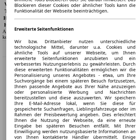
Vollkasko
-
Blockieren dieser Cookies oder ähnlicher Tools kann die
Funktionalität der Webseite beeinträchtigen.
Teilkasko
-
Haftpflicht
-
HSN/TSN
2222/BRN
Erweiterte Seitenfunktionen
AutoScout24 GmbH übernimmt für die Richtigkeit der Angaben
keine Gewähr.
Wir bzw. Drittanbieter nutzen unterschiedliche
technologische Mittel, darunter u.a. Cookies und
Nach Oben
ähnliche Tools auf unserer Webseite, um Ihnen
erweiterte Seitenfunktionen anzubieten und ein
verbessertes Nutzungserlebnis zu gewährleisten. Durch
AutoScout24: Europaweit der größte Online-Automarkt.
diese erweiterten Funktionalitäten ermöglichen wir die
Personalisierung unseres Angebotes - etwa, um Ihre
Suchvorgänge bei einem späteren Besuch fortzusetzen,
Unternehmen
Ihnen passende Angebote aus Ihrer Nähe anzuzeigen
oder personalisierte Werbung und Nachrichten
bereitzustellen und diese auszuwerten. Wir speichern
Über AutoScout24
Ihre E-Mail-Adresse lokal, wenn Sie diese für
gespeicherte Suchanfragen, Lieblingsfahrzeuge oder im
Presse
Rahmen der Preisbewertung angeben. Dies erleichtert
Ihnen die Nutzung der Webseite, da eine erneute
Karriere
Eingabe bei späteren Besuchen entfällt. Mit Ihrer
Werbung
Einwilligung werden nutzungsbasierte Informationen an
von Ihnen kontaktierte Händler übermittelt. Einige