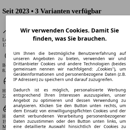
Seit 2023 • 3 Varianten verfügbar
Wir verwenden Cookies. Damit Sie
finden, was Sie brauchen.
Leistung
170 PS
Um Ihnen die bestmögliche Benutzererfahrung auf
unseren Angeboten zu bieten, verwenden wir und
Drittanbieter Cookies und andere Technologien (beides
Beschleunigung (0-100 km/h)
gemeinsam nennen wir nachfolgend: „Cookies"), um
8.9 s
Geräteinformationen und personenbezogene Daten (z.B.
IP Adressen) zu speichern und darauf zuzugreifen.
Dadurch ist es möglich, personalisierte Werbung
Höchstgeschwindigkeit (km/h)
entsprechend Ihren Interessen auszuspielen, unser
225 km/h
Angebot zu optimieren und dessen Verwendung zu
analysieren. Klicken Sie den Button unten rechts, um
dem Einsatz von einwilligungspflichten Cookies und der
damit verbundenen Verarbeitung personenbezogener
Hubraum
Daten zuzustimmen oder den Button unten links, um
1999 ccm
eine detaillierte Auswahl hinsichtlich der Cookies zu
Modellbezeichnung
: