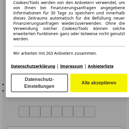
AGB
Cookies/Tools werden von den Anbietern verwendet, um
von Ihnen bei Finanzierungsanfragen angegebene
Datenschutz
Informationen für 30 Tage zu speichern und innerhalb
dieses Zeitraums automatisch für die Befüllung neuer
Impressum
Finanzierungsanfragen wiederzuverwenden. Ohne die
Verwendung solcher Cookies/Tools können solche
Erklärung zur Barrierefreiheit
erweiterten Funktionen ganz oder teilweise nicht genutzt
werden.
Service
Händler
Wir arbeiten mit 263 Anbietern zusammen.
|
|
Datenschutzerklärung
Impressum
Anbieterliste
In Verbindung bleiben
Datenschutz-
AutoScout24 für iOS
Alle akzeptieren
Einstellungen
AutoScout24 für Android