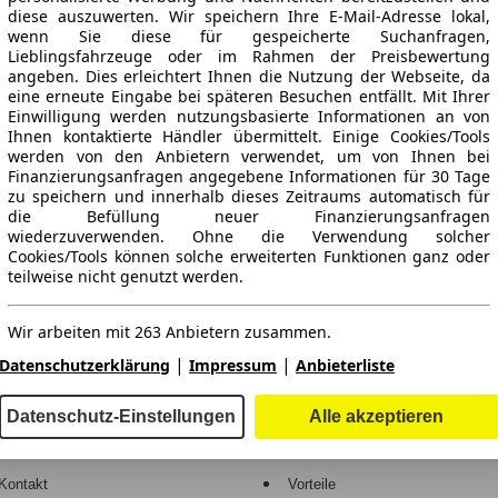
diese auszuwerten. Wir speichern Ihre E-Mail-Adresse lokal,
wenn Sie diese für gespeicherte Suchanfragen,
Lieblingsfahrzeuge oder im Rahmen der Preisbewertung
angeben. Dies erleichtert Ihnen die Nutzung der Webseite, da
eine erneute Eingabe bei späteren Besuchen entfällt. Mit Ihrer
Einwilligung werden nutzungsbasierte Informationen an von
Ihnen kontaktierte Händler übermittelt. Einige Cookies/Tools
werden von den Anbietern verwendet, um von Ihnen bei
Finanzierungsanfragen angegebene Informationen für 30 Tage
ne Gewähr.
zu speichern und innerhalb dieses Zeitraums automatisch für
die Befüllung neuer Finanzierungsanfragen
wiederzuverwenden. Ohne die Verwendung solcher
Cookies/Tools können solche erweiterten Funktionen ganz oder
teilweise nicht genutzt werden.
-Automarkt.
Wir arbeiten mit 263 Anbietern zusammen.
e
Händler
|
|
Datenschutzerklärung
Impressum
Anbieterliste
Hilfe
Anmelden
Datenschutz-Einstellungen
Alle akzeptieren
Kodex
Registrieren
Kontakt
Vorteile