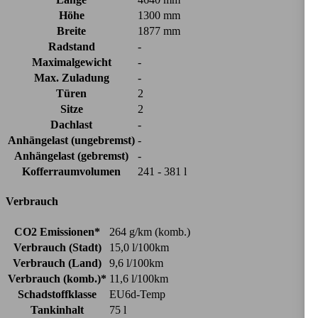
Höhe
1300 mm
Breite
1877 mm
Radstand
-
Maximalgewicht
-
Max. Zuladung
-
Türen
2
Sitze
2
Dachlast
-
Anhängelast (ungebremst)
-
Anhängelast (gebremst)
-
Kofferraumvolumen
241 - 381 l
Verbrauch
CO2 Emissionen*
264 g/km (komb.)
Verbrauch (Stadt)
15,0 l/100km
Verbrauch (Land)
9,6 l/100km
Verbrauch (komb.)*
11,6 l/100km
Schadstoffklasse
EU6d-Temp
Tankinhalt
75 l