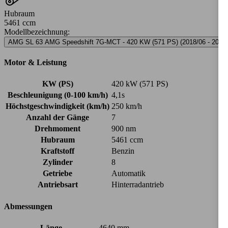
Hubraum
5461 ccm
Modellbezeichnung
:
AMG SL 63 AMG Speedshift 7G-MCT - 420 KW (571 PS) (2018/06 - 2018/
Motor & Leistung
KW (PS)
420 kW (571 PS)
Beschleunigung (0-100 km/h)
4,1s
Höchstgeschwindigkeit (km/h)
250 km/h
Anzahl der Gänge
7
Drehmoment
900 nm
Hubraum
5461 ccm
Kraftstoff
Benzin
Zylinder
8
Getriebe
Automatik
Antriebsart
Hinterradantrieb
Abmessungen
Länge
4640 mm