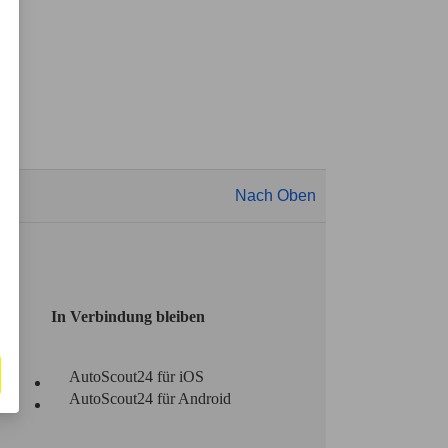
Nach Oben
In Verbindung bleiben
AutoScout24 für iOS
AutoScout24 für Android