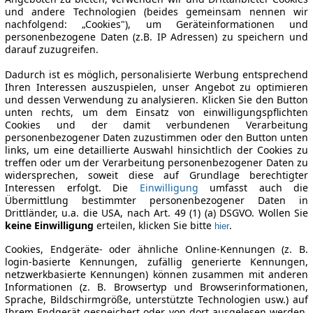
und andere Technologien (beides gemeinsam nennen wir
nachfolgend: „Cookies"), um Geräteinformationen und
personenbezogene Daten (z.B. IP Adressen) zu speichern und
darauf zuzugreifen.
Dadurch ist es möglich, personalisierte Werbung entsprechend
Ihren Interessen auszuspielen, unser Angebot zu optimieren
und dessen Verwendung zu analysieren. Klicken Sie den Button
unten rechts, um dem Einsatz von einwilligungspflichten
Cookies und der damit verbundenen Verarbeitung
personenbezogener Daten zuzustimmen oder den Button unten
links, um eine detaillierte Auswahl hinsichtlich der Cookies zu
treffen oder um der Verarbeitung personenbezogener Daten zu
widersprechen, soweit diese auf Grundlage berechtigter
Interessen erfolgt. Die
Einwilligung
umfasst auch die
Übermittlung bestimmter personenbezogener Daten in
Drittländer, u.a. die USA, nach Art. 49 (1) (a) DSGVO. Wollen Sie
keine Einwilligung
erteilen, klicken Sie bitte
.
hier
Cookies, Endgeräte- oder ähnliche Online-Kennungen (z. B.
login-basierte Kennungen, zufällig generierte Kennungen,
netzwerkbasierte Kennungen) können zusammen mit anderen
Informationen (z. B. Browsertyp und Browserinformationen,
Sprache, Bildschirmgröße, unterstützte Technologien usw.) auf
Ihrem Endgerät gespeichert oder von dort ausgelesen werden,