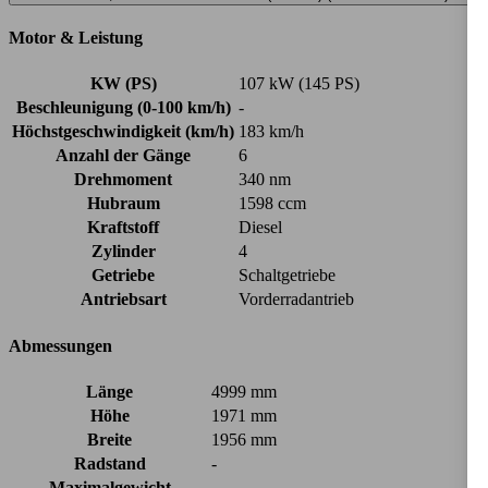
Motor & Leistung
KW (PS)
107 kW (145 PS)
Beschleunigung (0-100 km/h)
-
Höchstgeschwindigkeit (km/h)
183 km/h
Anzahl der Gänge
6
Drehmoment
340 nm
Hubraum
1598 ccm
Kraftstoff
Diesel
Zylinder
4
Getriebe
Schaltgetriebe
Antriebsart
Vorderradantrieb
Abmessungen
Länge
4999 mm
Höhe
1971 mm
Breite
1956 mm
Radstand
-
Maximalgewicht
-