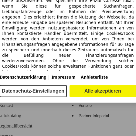
diese auszuwerten. Wir speichern Ihre E-Mail-Adresse lokal,
wenn Sie diese für gespeicherte Suchanfragen,
Lieblingsfahrzeuge oder im Rahmen der Preisbewertung
angeben. Dies erleichtert Ihnen die Nutzung der Webseite, da
ne Gewähr.
eine erneute Eingabe bei späteren Besuchen entfällt. Mit Ihrer
Einwilligung werden nutzungsbasierte Informationen an von
Ihnen kontaktierte Händler übermittelt. Einige Cookies/Tools
werden von den Anbietern verwendet, um von Ihnen bei
Finanzierungsanfragen angegebene Informationen für 30 Tage
zu speichern und innerhalb dieses Zeitraums automatisch für
-Automarkt.
die Befüllung neuer Finanzierungsanfragen
wiederzuverwenden. Ohne die Verwendung solcher
Cookies/Tools können solche erweiterten Funktionen ganz oder
e
Händler
teilweise nicht genutzt werden.
|
|
Datenschutzerklärung
Impressum
Anbieterliste
Hilfe
Anmelden
Wir arbeiten mit 263 Anbietern zusammen.
Datenschutz-Einstellungen
Alle akzeptieren
Kodex
Registrieren
Kontakt
Vorteile
utokatalog
Partner-Infoportal
egionalübersicht