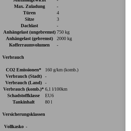
Max. Zuladung
-
Türen
4
Sitze
3
Dachlast
-
Anhängelast (ungebremst)
750 kg
Anhängelast (gebremst)
2000 kg
Kofferraumvolumen
-
Verbrauch
CO2 Emissionen*
160 g/km (komb.)
Verbrauch (Stadt)
-
Verbrauch (Land)
-
Verbrauch (komb.)*
6,1 l/100km
Schadstoffklasse
EU6
Tankinhalt
80 l
Versicherungsklassen
Vollkasko
-