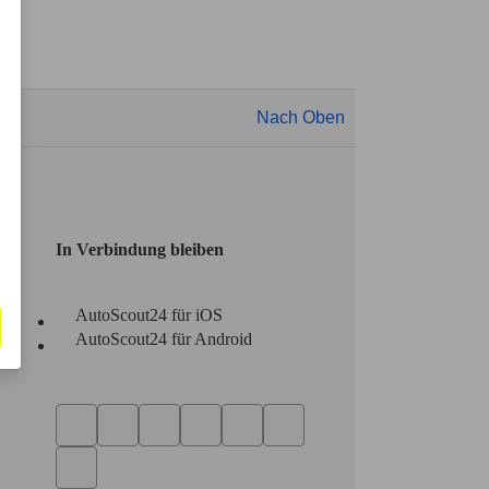
Nach Oben
In Verbindung bleiben
AutoScout24 für iOS
AutoScout24 für Android