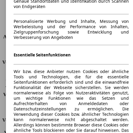
Genaue Standortdaten und Identifikation durch Scannen
Maximalgewicht
-
von Endgeräten
Max. Zuladung
-
Türen
4
Personalisierte Werbung und Inhalte, Messung von
Sitze
3
Werbeleistung und der Performance von Inhalten,
Dachlast
-
Zielgruppenforschung sowie Entwicklung und
Anhängelast (ungebremst)
750 kg
Verbesserung von Angeboten
Anhängelast (gebremst)
2000 kg
Kofferraumvolumen
-
Essentielle Seitenfunktionen
Verbrauch
Wir bzw. diese Anbieter nutzen Cookies oder ähnliche
CO2 Emissionen*
170 g/km (komb.)
Tools und Technologien, die für die essentielle
Verbrauch (Stadt)
-
Seitenfunktionen erforderlich sind und die einwandfreie
Funktionalität der Webseite sicherstellen. Sie werden
Verbrauch (Land)
-
normalerweise als Folge von Nutzeraktivitäten genutzt,
Verbrauch (komb.)*
6,5 l/100km
um wichtige Funktionen wie das Setzen und
Schadstoffklasse
EU6
Aufrechterhalten von Anmeldedaten oder
Tankinhalt
80 l
Datenschutzeinstellungen zu ermöglichen. Die
Verwendung dieser Cookies bzw. ähnlicher Technologien
kann normalerweise nicht abgeschaltet werden.
Versicherungsklassen
Allerdings können bestimmte Browser diese Cookies oder
ähnliche Tools blockieren oder Sie darauf hinweisen. Das
Vollkasko
-