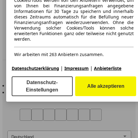
Cookies/Tools werden von den Anbietern verwendet, um
von Ihnen bei Finanzierungsanfragen angegebene
Datenschutz
Informationen für 30 Tage zu speichern und innerhalb
dieses Zeitraums automatisch für die Befüllung neuer
Impressum
Finanzierungsanfragen wiederzuverwenden. Ohne die
Verwendung solcher Cookies/Tools können solche
Erklärung zur Barrierefreiheit
erweiterten Funktionen ganz oder teilweise nicht genutzt
werden.
Service
Händler
Wir arbeiten mit 263 Anbietern zusammen.
|
|
In Verbindung bleiben
Datenschutzerklärung
Impressum
Anbieterliste
Datenschutz-
AutoScout24 für iOS
Alle akzeptieren
Einstellungen
AutoScout24 für Android