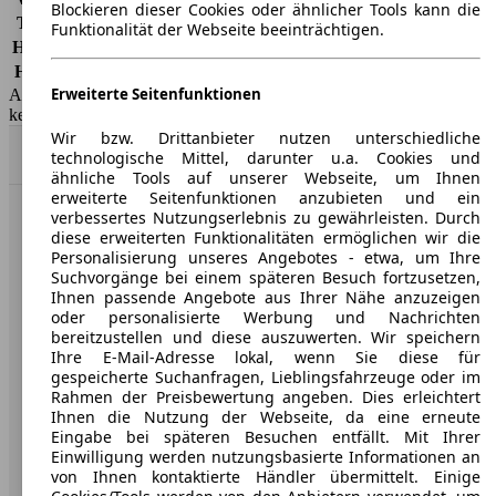
Blockieren dieser Cookies oder ähnlicher Tools kann die
Teilkasko
-
Funktionalität der Webseite beeinträchtigen.
Haftpflicht
-
HSN/TSN
1329/AKL
Erweiterte Seitenfunktionen
AutoScout24 GmbH übernimmt für die Richtigkeit der Angaben
keine Gewähr.
Wir bzw. Drittanbieter nutzen unterschiedliche
Nach Oben
technologische Mittel, darunter u.a. Cookies und
ähnliche Tools auf unserer Webseite, um Ihnen
erweiterte Seitenfunktionen anzubieten und ein
verbessertes Nutzungserlebnis zu gewährleisten. Durch
AutoScout24: Europaweit der größte Online-Automarkt.
diese erweiterten Funktionalitäten ermöglichen wir die
Personalisierung unseres Angebotes - etwa, um Ihre
Suchvorgänge bei einem späteren Besuch fortzusetzen,
Unternehmen
Ihnen passende Angebote aus Ihrer Nähe anzuzeigen
oder personalisierte Werbung und Nachrichten
Über AutoScout24
bereitzustellen und diese auszuwerten. Wir speichern
Ihre E-Mail-Adresse lokal, wenn Sie diese für
Presse
gespeicherte Suchanfragen, Lieblingsfahrzeuge oder im
Rahmen der Preisbewertung angeben. Dies erleichtert
Karriere
Ihnen die Nutzung der Webseite, da eine erneute
Eingabe bei späteren Besuchen entfällt. Mit Ihrer
Werbung
Einwilligung werden nutzungsbasierte Informationen an
von Ihnen kontaktierte Händler übermittelt. Einige
AGB