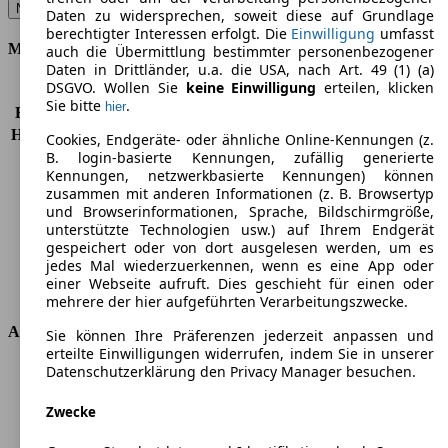
NV300 L1H1 2,7 dCi 95 Eco - 70 KW (95 PS) (2016/08 - 2019/06)
▼
Daten zu widersprechen, soweit diese auf Grundlage
berechtigter Interessen erfolgt. Die
Einwilligung
umfasst
Motor & Leistung
auch die Übermittlung bestimmter personenbezogener
Daten in Drittländer, u.a. die USA, nach Art. 49 (1) (a)
DSGVO. Wollen Sie
keine Einwilligung
erteilen, klicken
KW (PS)
70 kW (95 PS)
Sie bitte
.
hier
Beschleunigung (0-100 km/h)
-
Höchstgeschwindigkeit (km/h)
154 km/h
Cookies, Endgeräte- oder ähnliche Online-Kennungen (z.
B. login-basierte Kennungen, zufällig generierte
Anzahl der Gänge
6
Kennungen, netzwerkbasierte Kennungen) können
Drehmoment
260 nm
zusammen mit anderen Informationen (z. B. Browsertyp
Hubraum
1598 ccm
und Browserinformationen, Sprache, Bildschirmgröße,
Kraftstoff
Diesel
unterstützte Technologien usw.) auf Ihrem Endgerät
Zylinder
4
gespeichert oder von dort ausgelesen werden, um es
jedes Mal wiederzuerkennen, wenn es eine App oder
Getriebe
Schaltgetriebe
einer Webseite aufruft. Dies geschieht für einen oder
Antriebsart
Vorderradantrieb
mehrere der hier aufgeführten Verarbeitungszwecke.
Abmessungen
Sie können Ihre Präferenzen jederzeit anpassen und
erteilte Einwilligungen widerrufen, indem Sie in unserer
Datenschutzerklärung den Privacy Manager besuchen.
Länge
4999 mm
Höhe
1971 mm
Zwecke
Breite
1956 mm
Radstand
-