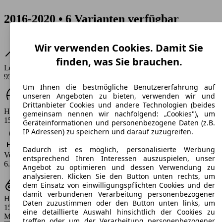
2016-2020 • 6 Varianten verfügbar
Wir verwenden Cookies. Damit Sie
finden, was Sie brauchen.
Leistung
95 PS
Um Ihnen die bestmögliche Benutzererfahrung auf
unseren Angeboten zu bieten, verwenden wir und
Drittanbieter Cookies und andere Technologien (beides
Höchstgeschwindigkeit (km/h)
gemeinsam nennen wir nachfolgend: „Cookies"), um
151 - 154 km/h
Geräteinformationen und personenbezogene Daten (z.B.
IP Adressen) zu speichern und darauf zuzugreifen.
Dadurch ist es möglich, personalisierte Werbung
Verbrauch
entsprechend Ihren Interessen auszuspielen, unser
6.5 l/100km
Angebot zu optimieren und dessen Verwendung zu
analysieren. Klicken Sie den Button unten rechts, um
dem Einsatz von einwilligungspflichten Cookies und der
damit verbundenen Verarbeitung personenbezogener
Hubraum
Daten zuzustimmen oder den Button unten links, um
1598 ccm
eine detaillierte Auswahl hinsichtlich der Cookies zu
Modellbezeichnung
:
treffen oder um der Verarbeitung personenbezogener