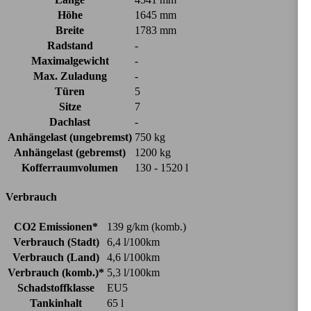
Höhe
1645 mm
Breite
1783 mm
Radstand
-
Maximalgewicht
-
Max. Zuladung
-
Türen
5
Sitze
7
Dachlast
-
Anhängelast (ungebremst)
750 kg
Anhängelast (gebremst)
1200 kg
Kofferraumvolumen
130 - 1520 l
Verbrauch
CO2 Emissionen*
139 g/km (komb.)
Verbrauch (Stadt)
6,4 l/100km
Verbrauch (Land)
4,6 l/100km
Verbrauch (komb.)*
5,3 l/100km
Schadstoffklasse
EU5
Tankinhalt
65 l