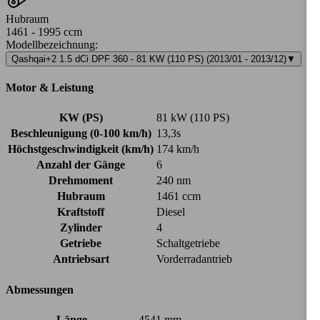
Hubraum
1461 - 1995 ccm
Modellbezeichnung
:
Qashqai+2 1.5 dCi DPF 360 - 81 KW (110 PS) (2013/01 - 2013/12)
▼
Motor & Leistung
KW (PS)
81 kW (110 PS)
Beschleunigung (0-100 km/h)
13,3s
Höchstgeschwindigkeit (km/h)
174 km/h
Anzahl der Gänge
6
Drehmoment
240 nm
Hubraum
1461 ccm
Kraftstoff
Diesel
Zylinder
4
Getriebe
Schaltgetriebe
Antriebsart
Vorderradantrieb
Abmessungen
Länge
4541 mm