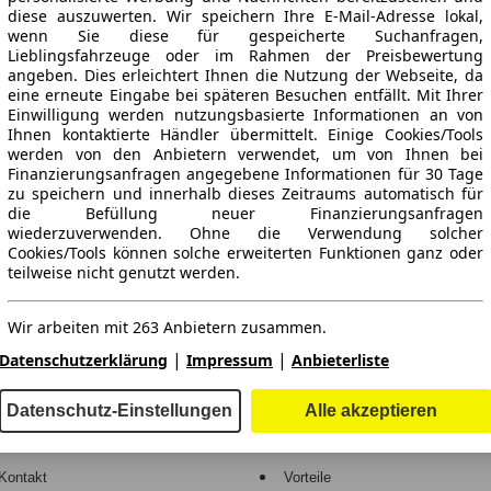
diese auszuwerten. Wir speichern Ihre E-Mail-Adresse lokal,
wenn Sie diese für gespeicherte Suchanfragen,
Lieblingsfahrzeuge oder im Rahmen der Preisbewertung
angeben. Dies erleichtert Ihnen die Nutzung der Webseite, da
eine erneute Eingabe bei späteren Besuchen entfällt. Mit Ihrer
Einwilligung werden nutzungsbasierte Informationen an von
Ihnen kontaktierte Händler übermittelt. Einige Cookies/Tools
werden von den Anbietern verwendet, um von Ihnen bei
Finanzierungsanfragen angegebene Informationen für 30 Tage
ne Gewähr.
zu speichern und innerhalb dieses Zeitraums automatisch für
die Befüllung neuer Finanzierungsanfragen
wiederzuverwenden. Ohne die Verwendung solcher
Cookies/Tools können solche erweiterten Funktionen ganz oder
teilweise nicht genutzt werden.
-Automarkt.
Wir arbeiten mit 263 Anbietern zusammen.
e
Händler
|
|
Datenschutzerklärung
Impressum
Anbieterliste
Hilfe
Anmelden
Datenschutz-Einstellungen
Alle akzeptieren
Kodex
Registrieren
Kontakt
Vorteile