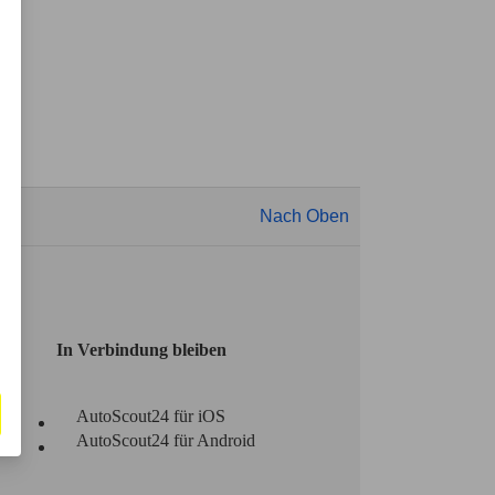
Nach Oben
In Verbindung bleiben
AutoScout24 für iOS
AutoScout24 für Android