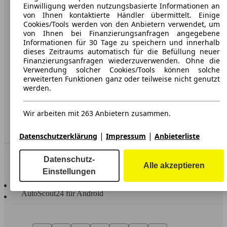
Karriere
Einwilligung werden nutzungsbasierte Informationen an
von Ihnen kontaktierte Händler übermittelt. Einige
Werbung
Cookies/Tools werden von den Anbietern verwendet, um
von Ihnen bei Finanzierungsanfragen angegebene
AGB
Informationen für 30 Tage zu speichern und innerhalb
dieses Zeitraums automatisch für die Befüllung neuer
Datenschutz
Finanzierungsanfragen wiederzuverwenden. Ohne die
Verwendung solcher Cookies/Tools können solche
Impressum
erweiterten Funktionen ganz oder teilweise nicht genutzt
werden.
Erklärung zur Barrierefreiheit
Wir arbeiten mit 263 Anbietern zusammen.
Service
Händler
|
|
Datenschutzerklärung
Impressum
Anbieterliste
In Verbindung bleiben
Datenschutz-
Alle akzeptieren
Einstellungen
AutoScout24 für iOS
AutoScout24 für Android