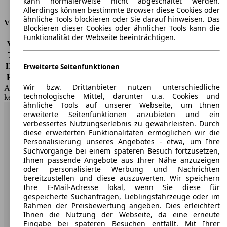
kann normalerweise nicht abgeschaltet werden.
Tankinhalt
64 l
Allerdings können bestimmte Browser diese Cookies oder
ähnliche Tools blockieren oder Sie darauf hinweisen. Das
Versicherungsklassen
Blockieren dieser Cookies oder ähnlicher Tools kann die
Funktionalität der Webseite beeinträchtigen.
Vollkasko
-
Teilkasko
-
Haftpflicht
-
Erweiterte Seitenfunktionen
HSN/TSN
0583/AIT
Wir bzw. Drittanbieter nutzen unterschiedliche
AutoScout24 GmbH übernimmt für die Richtigkeit der Angaben
technologische Mittel, darunter u.a. Cookies und
keine Gewähr.
ähnliche Tools auf unserer Webseite, um Ihnen
erweiterte Seitenfunktionen anzubieten und ein
Nach Oben
verbessertes Nutzungserlebnis zu gewährleisten. Durch
diese erweiterten Funktionalitäten ermöglichen wir die
Personalisierung unseres Angebotes - etwa, um Ihre
AutoScout24: Europaweit der größte Online-Automarkt.
Suchvorgänge bei einem späteren Besuch fortzusetzen,
Ihnen passende Angebote aus Ihrer Nähe anzuzeigen
oder personalisierte Werbung und Nachrichten
Unternehmen
bereitzustellen und diese auszuwerten. Wir speichern
Ihre E-Mail-Adresse lokal, wenn Sie diese für
gespeicherte Suchanfragen, Lieblingsfahrzeuge oder im
Über AutoScout24
Rahmen der Preisbewertung angeben. Dies erleichtert
Ihnen die Nutzung der Webseite, da eine erneute
Presse
Eingabe bei späteren Besuchen entfällt. Mit Ihrer