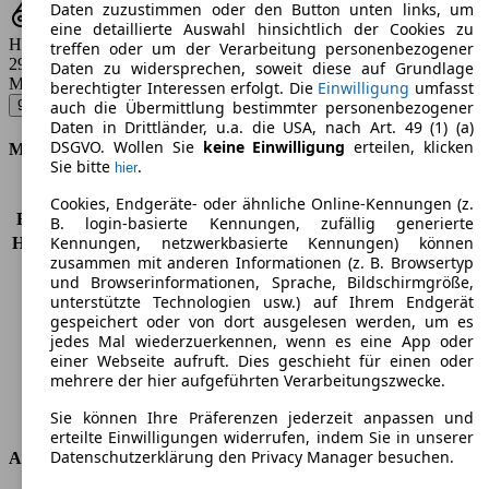
Daten zuzustimmen oder den Button unten links, um
eine detaillierte Auswahl hinsichtlich der Cookies zu
Hubraum
treffen oder um der Verarbeitung personenbezogener
2981 - 3996 ccm
Daten zu widersprechen, soweit diese auf Grundlage
Modellbezeichnung
:
berechtigter Interessen erfolgt. Die
Einwilligung
umfasst
911 Carrera - 272 KW (370 PS) (2015/10 - 2018/12)
▼
auch die Übermittlung bestimmter personenbezogener
Daten in Drittländer, u.a. die USA, nach Art. 49 (1) (a)
DSGVO. Wollen Sie
keine Einwilligung
erteilen, klicken
Motor & Leistung
Sie bitte
.
hier
KW (PS)
272 kW (370 PS)
Cookies, Endgeräte- oder ähnliche Online-Kennungen (z.
Beschleunigung (0-100 km/h)
4,6s
B. login-basierte Kennungen, zufällig generierte
Kennungen, netzwerkbasierte Kennungen) können
Höchstgeschwindigkeit (km/h)
295 km/h
zusammen mit anderen Informationen (z. B. Browsertyp
Anzahl der Gänge
7
und Browserinformationen, Sprache, Bildschirmgröße,
Drehmoment
450 nm
unterstützte Technologien usw.) auf Ihrem Endgerät
Hubraum
2981 ccm
gespeichert oder von dort ausgelesen werden, um es
Kraftstoff
Benzin
jedes Mal wiederzuerkennen, wenn es eine App oder
einer Webseite aufruft. Dies geschieht für einen oder
Zylinder
6
mehrere der hier aufgeführten Verarbeitungszwecke.
Getriebe
Schaltgetriebe
Antriebsart
Hinterradantrieb
Sie können Ihre Präferenzen jederzeit anpassen und
erteilte Einwilligungen widerrufen, indem Sie in unserer
Datenschutzerklärung den Privacy Manager besuchen.
Abmessungen