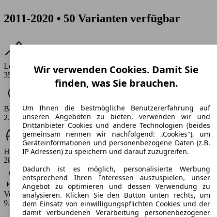
2011-2020 • 50 Varianten verfügbar
Leistung
Wir verwenden Cookies. Damit Sie
350 - 580 PS
finden, was Sie brauchen.
Um Ihnen die bestmögliche Benutzererfahrung auf
Beschleunigung (0-100 km/h)
unseren Angeboten zu bieten, verwenden wir und
2.9 - 4.9 s
Drittanbieter Cookies und andere Technologien (beides
gemeinsam nennen wir nachfolgend: „Cookies"), um
Geräteinformationen und personenbezogene Daten (z.B.
IP Adressen) zu speichern und darauf zuzugreifen.
Höchstgeschwindigkeit (km/h)
283 - 330 km/h
Dadurch ist es möglich, personalisierte Werbung
entsprechend Ihren Interessen auszuspielen, unser
Angebot zu optimieren und dessen Verwendung zu
Verbrauch
analysieren. Klicken Sie den Button unten rechts, um
9.9 - 19.7 l/100km
dem Einsatz von einwilligungspflichten Cookies und der
damit verbundenen Verarbeitung personenbezogener