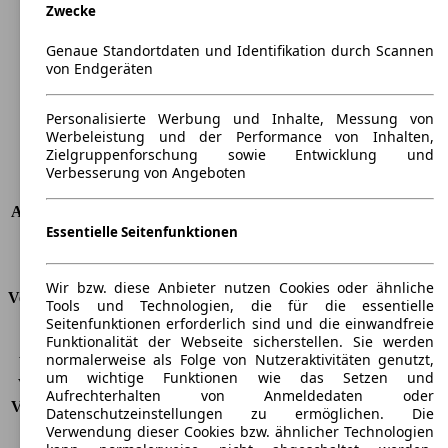
Zwecke
Länge
4499 mm
Höhe
1294 mm
Genaue Standortdaten und Identifikation durch Scannen
Breite
1808 mm
von Endgeräten
Radstand
-
Maximalgewicht
-
Personalisierte Werbung und Inhalte, Messung von
Max. Zuladung
-
Werbeleistung und der Performance von Inhalten,
Türen
2
Zielgruppenforschung sowie Entwicklung und
Sitze
4
Verbesserung von Angeboten
Dachlast
-
Anhängelast (ungebremst)
-
Essentielle Seitenfunktionen
Anhängelast (gebremst)
-
Kofferraumvolumen
145 - 405 l
Wir bzw. diese Anbieter nutzen Cookies oder ähnliche
Verbrauch
Tools und Technologien, die für die essentielle
Seitenfunktionen erforderlich sind und die einwandfreie
CO2 Emissionen*
190 g/km (komb.)
Funktionalität der Webseite sicherstellen. Sie werden
normalerweise als Folge von Nutzeraktivitäten genutzt,
Verbrauch (Stadt)
11,7 l/100km
um wichtige Funktionen wie das Setzen und
Verbrauch (Land)
6,3 l/100km
Aufrechterhalten von Anmeldedaten oder
Verbrauch (komb.)*
8,3 l/100km
Datenschutzeinstellungen zu ermöglichen. Die
Schadstoffklasse
EU6
Verwendung dieser Cookies bzw. ähnlicher Technologien