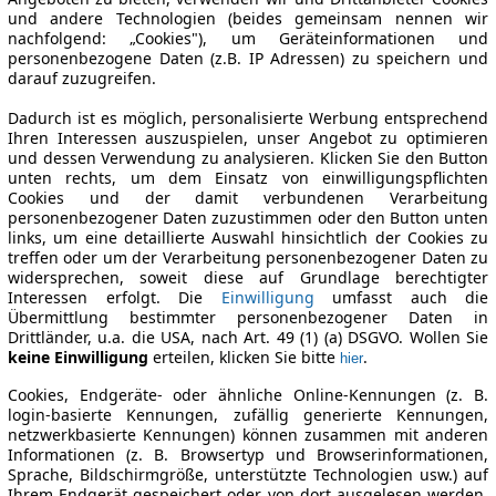
und andere Technologien (beides gemeinsam nennen wir
nachfolgend: „Cookies"), um Geräteinformationen und
personenbezogene Daten (z.B. IP Adressen) zu speichern und
darauf zuzugreifen.
Dadurch ist es möglich, personalisierte Werbung entsprechend
Ihren Interessen auszuspielen, unser Angebot zu optimieren
und dessen Verwendung zu analysieren. Klicken Sie den Button
unten rechts, um dem Einsatz von einwilligungspflichten
Cookies und der damit verbundenen Verarbeitung
personenbezogener Daten zuzustimmen oder den Button unten
links, um eine detaillierte Auswahl hinsichtlich der Cookies zu
treffen oder um der Verarbeitung personenbezogener Daten zu
widersprechen, soweit diese auf Grundlage berechtigter
Interessen erfolgt. Die
Einwilligung
umfasst auch die
Übermittlung bestimmter personenbezogener Daten in
Drittländer, u.a. die USA, nach Art. 49 (1) (a) DSGVO. Wollen Sie
keine Einwilligung
erteilen, klicken Sie bitte
.
hier
Cookies, Endgeräte- oder ähnliche Online-Kennungen (z. B.
login-basierte Kennungen, zufällig generierte Kennungen,
netzwerkbasierte Kennungen) können zusammen mit anderen
Informationen (z. B. Browsertyp und Browserinformationen,
Sprache, Bildschirmgröße, unterstützte Technologien usw.) auf
Ihrem Endgerät gespeichert oder von dort ausgelesen werden,