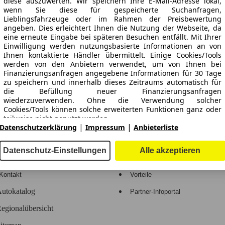
diese auszuwerten. Wir speichern Ihre E-Mail-Adresse lokal,
wenn Sie diese für gespeicherte Suchanfragen,
Lieblingsfahrzeuge oder im Rahmen der Preisbewertung
angeben. Dies erleichtert Ihnen die Nutzung der Webseite, da
ne Gewähr.
eine erneute Eingabe bei späteren Besuchen entfällt. Mit Ihrer
Einwilligung werden nutzungsbasierte Informationen an von
Ihnen kontaktierte Händler übermittelt. Einige Cookies/Tools
werden von den Anbietern verwendet, um von Ihnen bei
Finanzierungsanfragen angegebene Informationen für 30 Tage
zu speichern und innerhalb dieses Zeitraums automatisch für
-Automarkt.
die Befüllung neuer Finanzierungsanfragen
wiederzuverwenden. Ohne die Verwendung solcher
Cookies/Tools können solche erweiterten Funktionen ganz oder
e
Händler
teilweise nicht genutzt werden.
|
|
Datenschutzerklärung
Impressum
Anbieterliste
Hilfe
Anmelden
Wir arbeiten mit 263 Anbietern zusammen.
Datenschutz-Einstellungen
Alle akzeptieren
Kodex
Registrieren
Kontakt
Vorteile
utokatalog
Partner-Infoportal
egionalübersicht