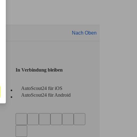
Nach Oben
In Verbindung bleiben
AutoScout24 für iOS
AutoScout24 für Android