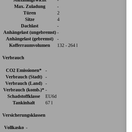
Max. Zuladung
-
Türen
2
Sitze
4
Dachlast
-
Anhängelast (ungebremst)
-
Anhängelast (gebremst)
-
Kofferraumvolumen
132 - 264 l
Verbrauch
CO2 Emissionen*
-
Verbrauch (Stadt)
-
Verbrauch (Land)
-
Verbrauch (komb.)*
-
Schadstoffklasse
EU6d
Tankinhalt
67 l
Versicherungsklassen
Vollkasko
-