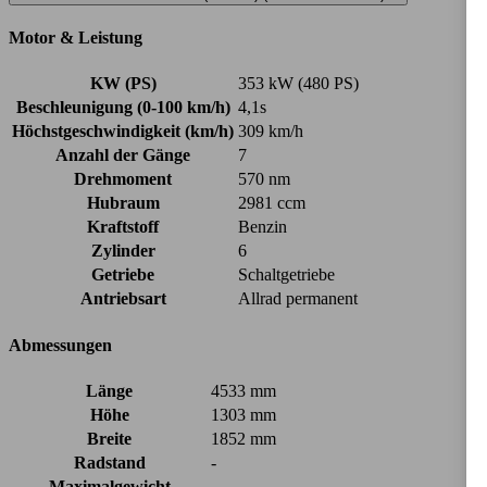
Motor & Leistung
KW (PS)
353 kW (480 PS)
Beschleunigung (0-100 km/h)
4,1s
Höchstgeschwindigkeit (km/h)
309 km/h
Anzahl der Gänge
7
Drehmoment
570 nm
Hubraum
2981 ccm
Kraftstoff
Benzin
Zylinder
6
Getriebe
Schaltgetriebe
Antriebsart
Allrad permanent
Abmessungen
Länge
4533 mm
Höhe
1303 mm
Breite
1852 mm
Radstand
-
Maximalgewicht
-