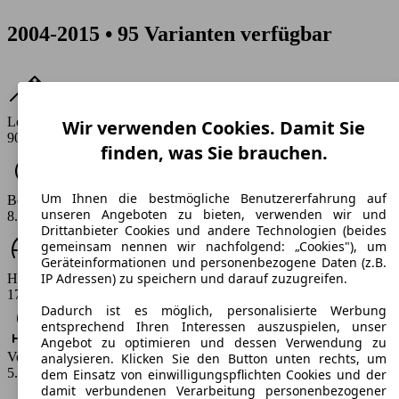
2004-2015 • 95 Varianten verfügbar
Leistung
Wir verwenden Cookies. Damit Sie
90 - 170 PS
finden, was Sie brauchen.
Um Ihnen die bestmögliche Benutzererfahrung auf
Beschleunigung (0-100 km/h)
unseren Angeboten zu bieten, verwenden wir und
8.5 - 13.8 s
Drittanbieter Cookies und andere Technologien (beides
gemeinsam nennen wir nachfolgend: „Cookies"), um
Geräteinformationen und personenbezogene Daten (z.B.
IP Adressen) zu speichern und darauf zuzugreifen.
Höchstgeschwindigkeit (km/h)
172 - 211 km/h
Dadurch ist es möglich, personalisierte Werbung
entsprechend Ihren Interessen auszuspielen, unser
Angebot zu optimieren und dessen Verwendung zu
Verbrauch
analysieren. Klicken Sie den Button unten rechts, um
5.2 - 8.2 l/100km
dem Einsatz von einwilligungspflichten Cookies und der
damit verbundenen Verarbeitung personenbezogener