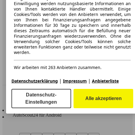
Karriere
Einwilligung werden nutzungsbasierte Informationen an
von Ihnen kontaktierte Händler übermittelt. Einige
Werbung
Cookies/Tools werden von den Anbietern verwendet, um
von Ihnen bei Finanzierungsanfragen angegebene
AGB
Informationen für 30 Tage zu speichern und innerhalb
dieses Zeitraums automatisch für die Befüllung neuer
Datenschutz
Finanzierungsanfragen wiederzuverwenden. Ohne die
Verwendung solcher Cookies/Tools können solche
Impressum
erweiterten Funktionen ganz oder teilweise nicht genutzt
werden.
Erklärung zur Barrierefreiheit
Wir arbeiten mit 263 Anbietern zusammen.
Service
Händler
|
|
Datenschutzerklärung
Impressum
Anbieterliste
In Verbindung bleiben
Datenschutz-
Alle akzeptieren
Einstellungen
AutoScout24 für iOS
AutoScout24 für Android