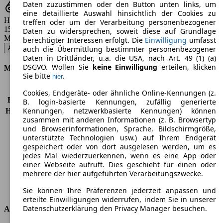
Daten zuzustimmen oder den Button unten links, um
eine detaillierte Auswahl hinsichtlich der Cookies zu
Hubraum
treffen oder um der Verarbeitung personenbezogener
1598 - 1968 ccm
Daten zu widersprechen, soweit diese auf Grundlage
Modellbezeichnung
:
berechtigter Interessen erfolgt. Die
Einwilligung
umfasst
Altea 1.6 TDI DPF Reference - 66 KW (90 PS) (2013/10 - 2015/05)
▼
auch die Übermittlung bestimmter personenbezogener
Daten in Drittländer, u.a. die USA, nach Art. 49 (1) (a)
DSGVO. Wollen Sie
keine Einwilligung
erteilen, klicken
Motor & Leistung
Sie bitte
.
hier
KW (PS)
66 kW (90 PS)
Cookies, Endgeräte- oder ähnliche Online-Kennungen (z.
Beschleunigung (0-100 km/h)
13,8s
B. login-basierte Kennungen, zufällig generierte
Kennungen, netzwerkbasierte Kennungen) können
Höchstgeschwindigkeit (km/h)
172 km/h
zusammen mit anderen Informationen (z. B. Browsertyp
Anzahl der Gänge
5
und Browserinformationen, Sprache, Bildschirmgröße,
Drehmoment
230 nm
unterstützte Technologien usw.) auf Ihrem Endgerät
Hubraum
1598 ccm
gespeichert oder von dort ausgelesen werden, um es
Kraftstoff
Diesel
jedes Mal wiederzuerkennen, wenn es eine App oder
einer Webseite aufruft. Dies geschieht für einen oder
Zylinder
4
mehrere der hier aufgeführten Verarbeitungszwecke.
Getriebe
Schaltgetriebe
Antriebsart
Vorderradantrieb
Sie können Ihre Präferenzen jederzeit anpassen und
erteilte Einwilligungen widerrufen, indem Sie in unserer
Datenschutzerklärung den Privacy Manager besuchen.
Abmessungen