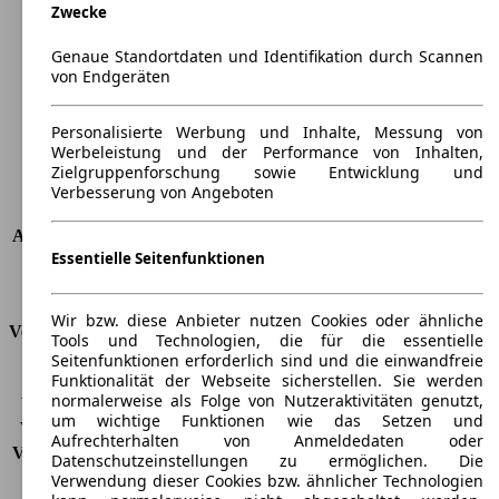
Zwecke
Länge
4280 mm
Höhe
1568 mm
Genaue Standortdaten und Identifikation durch Scannen
Breite
1768 mm
von Endgeräten
Radstand
-
Maximalgewicht
-
Personalisierte Werbung und Inhalte, Messung von
Max. Zuladung
-
Werbeleistung und der Performance von Inhalten,
Türen
5
Zielgruppenforschung sowie Entwicklung und
Sitze
5
Verbesserung von Angeboten
Dachlast
-
Anhängelast (ungebremst)
720 kg
Essentielle Seitenfunktionen
Anhängelast (gebremst)
1400 kg
Kofferraumvolumen
409 - 1320 l
Wir bzw. diese Anbieter nutzen Cookies oder ähnliche
Verbrauch
Tools und Technologien, die für die essentielle
Seitenfunktionen erforderlich sind und die einwandfreie
CO2 Emissionen*
126 g/km (komb.)
Funktionalität der Webseite sicherstellen. Sie werden
normalerweise als Folge von Nutzeraktivitäten genutzt,
Verbrauch (Stadt)
5,9 l/100km
um wichtige Funktionen wie das Setzen und
Verbrauch (Land)
4,2 l/100km
Aufrechterhalten von Anmeldedaten oder
Verbrauch (komb.)*
4,8 l/100km
Datenschutzeinstellungen zu ermöglichen. Die
Schadstoffklasse
EU5
Verwendung dieser Cookies bzw. ähnlicher Technologien