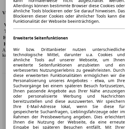
kann normalerweise nicht abgeschaltet werden.
Tankinhalt
55 l
Allerdings können bestimmte Browser diese Cookies oder
ähnliche Tools blockieren oder Sie darauf hinweisen. Das
Versicherungsklassen
Blockieren dieser Cookies oder ähnlicher Tools kann die
Funktionalität der Webseite beeinträchtigen.
Vollkasko
-
Teilkasko
-
Haftpflicht
-
Erweiterte Seitenfunktionen
HSN/TSN
7593/AGD, 7593/AHV
Wir bzw. Drittanbieter nutzen unterschiedliche
AutoScout24 GmbH übernimmt für die Richtigkeit der Angaben
technologische Mittel, darunter u.a. Cookies und
keine Gewähr.
ähnliche Tools auf unserer Webseite, um Ihnen
erweiterte Seitenfunktionen anzubieten und ein
Nach Oben
verbessertes Nutzungserlebnis zu gewährleisten. Durch
diese erweiterten Funktionalitäten ermöglichen wir die
Personalisierung unseres Angebotes - etwa, um Ihre
AutoScout24: Europaweit der größte Online-Automarkt.
Suchvorgänge bei einem späteren Besuch fortzusetzen,
Ihnen passende Angebote aus Ihrer Nähe anzuzeigen
oder personalisierte Werbung und Nachrichten
Unternehmen
bereitzustellen und diese auszuwerten. Wir speichern
Ihre E-Mail-Adresse lokal, wenn Sie diese für
gespeicherte Suchanfragen, Lieblingsfahrzeuge oder im
Über AutoScout24
Rahmen der Preisbewertung angeben. Dies erleichtert
Ihnen die Nutzung der Webseite, da eine erneute
Presse
Eingabe bei späteren Besuchen entfällt. Mit Ihrer