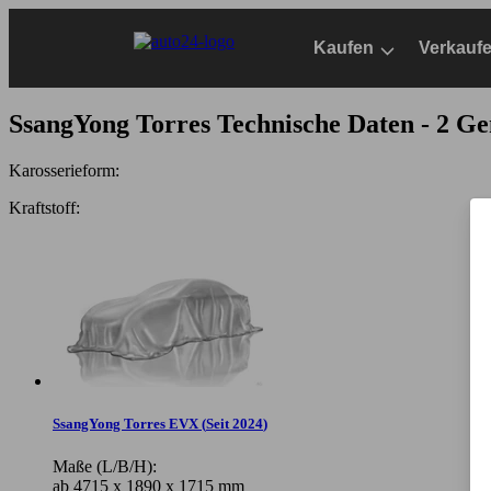
Zum
Hauptinhalt
Kaufen
Verkauf
springen
SsangYong Torres
Technische Daten - 2 G
Karosserieform:
Kraftstoff:
SsangYong Torres EVX
(
Seit 2024
)
Maße (L/B/H):
ab 4715 x 1890 x 1715 mm