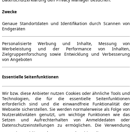
Zwecke
Genaue Standortdaten und Identifikation durch Scannen von
Endgeräten
ne Gewähr.
Personalisierte Werbung und Inhalte, Messung von
Werbeleistung und der Performance von Inhalten,
Zielgruppenforschung sowie Entwicklung und Verbesserung
von Angeboten
-Automarkt.
Essentielle Seitenfunktionen
e
Händler
Wir bzw. diese Anbieter nutzen Cookies oder ähnliche Tools und
Technologien, die für die essentielle Seitenfunktionen
erforderlich sind und die einwandfreie Funktionalität der
Hilfe
Anmelden
Webseite sicherstellen. Sie werden normalerweise als Folge von
Nutzeraktivitäten genutzt, um wichtige Funktionen wie das
Kodex
Registrieren
Setzen und Aufrechterhalten von Anmeldedaten oder
Datenschutzeinstellungen zu ermöglichen. Die Verwendung
Kontakt
Vorteile
dieser Cookies bzw. ähnlicher Technologien kann normalerweise