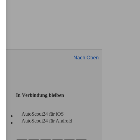
Nach Oben
In Verbindung bleiben
AutoScout24 für iOS
AutoScout24 für Android