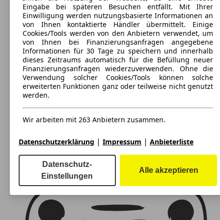
Maße (L/B/H):
Eingabe bei späteren Besuchen entfällt. Mit Ihrer
ab 4233 x 1760 x 1515 mm
Einwilligung werden nutzungsbasierte Informationen an
Leistung:
von Ihnen kontaktierte Händler übermittelt. Einige
84 KW (115 PS)
Cookies/Tools werden von den Anbietern verwendet, um
Türen:
von Ihnen bei Finanzierungsanfragen angegebene
5
Informationen für 30 Tage zu speichern und innerhalb
Sitze:
dieses Zeitraums automatisch für die Befüllung neuer
5
Finanzierungsanfragen wiederzuverwenden. Ohne die
Kofferraum:
Verwendung solcher Cookies/Tools können solche
354 - 1335 Liter
erweiterten Funktionen ganz oder teilweise nicht genutzt
Anhängelast:
werden.
1000 - 1300 kg
Wir arbeiten mit 263 Anbietern zusammen.
|
|
Datenschutzerklärung
Impressum
Anbieterliste
Datenschutz-
Alle akzeptieren
Einstellungen