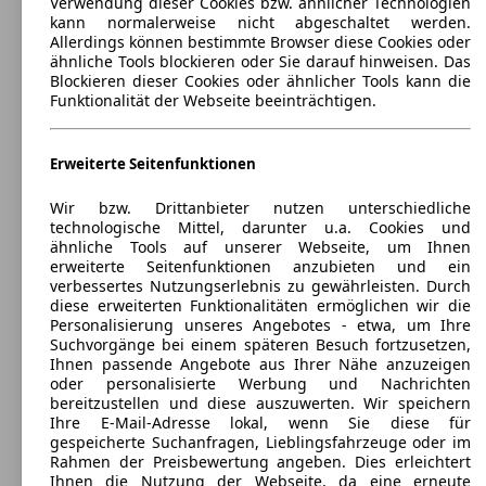
Verwendung dieser Cookies bzw. ähnlicher Technologien
kann normalerweise nicht abgeschaltet werden.
Allerdings können bestimmte Browser diese Cookies oder
ähnliche Tools blockieren oder Sie darauf hinweisen. Das
Blockieren dieser Cookies oder ähnlicher Tools kann die
Funktionalität der Webseite beeinträchtigen.
Erweiterte Seitenfunktionen
Wir bzw. Drittanbieter nutzen unterschiedliche
technologische Mittel, darunter u.a. Cookies und
ähnliche Tools auf unserer Webseite, um Ihnen
erweiterte Seitenfunktionen anzubieten und ein
verbessertes Nutzungserlebnis zu gewährleisten. Durch
diese erweiterten Funktionalitäten ermöglichen wir die
Personalisierung unseres Angebotes - etwa, um Ihre
Suchvorgänge bei einem späteren Besuch fortzusetzen,
Ihnen passende Angebote aus Ihrer Nähe anzuzeigen
oder personalisierte Werbung und Nachrichten
bereitzustellen und diese auszuwerten. Wir speichern
Ihre E-Mail-Adresse lokal, wenn Sie diese für
gespeicherte Suchanfragen, Lieblingsfahrzeuge oder im
Toyota Auris 5-Türer
(
2007 - 2012
)
Rahmen der Preisbewertung angeben. Dies erleichtert
Ihnen die Nutzung der Webseite, da eine erneute