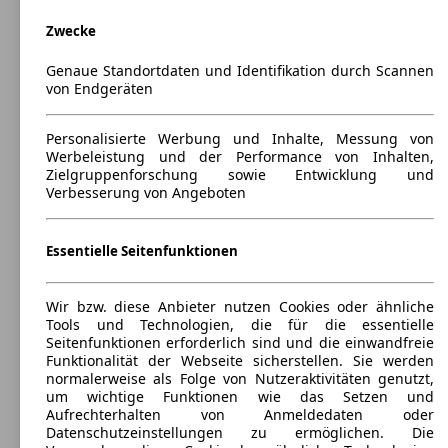
Zwecke
Genaue Standortdaten und Identifikation durch Scannen
von Endgeräten
Personalisierte Werbung und Inhalte, Messung von
Toyota Auris 3-Türer
(
2007 - 2012
)
Werbeleistung und der Performance von Inhalten,
Zielgruppenforschung sowie Entwicklung und
Verbesserung von Angeboten
Maße (L/B/H):
ab 4233 x 1760 x 1515 mm
Leistung:
84 KW (115 PS)
Essentielle Seitenfunktionen
Türen:
3
Sitze:
Wir bzw. diese Anbieter nutzen Cookies oder ähnliche
5
Tools und Technologien, die für die essentielle
Kofferraum:
Seitenfunktionen erforderlich sind und die einwandfreie
354 - 1335 Liter
Funktionalität der Webseite sicherstellen. Sie werden
Anhängelast:
normalerweise als Folge von Nutzeraktivitäten genutzt,
1000 - 1300 kg
um wichtige Funktionen wie das Setzen und
Aufrechterhalten von Anmeldedaten oder
Datenschutzeinstellungen zu ermöglichen. Die