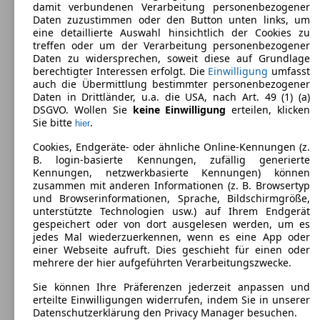
Leistung:
damit verbundenen Verarbeitung personenbezogener
100 KW (136 PS)
Daten zuzustimmen oder den Button unten links, um
Türen:
eine detaillierte Auswahl hinsichtlich der Cookies zu
5
treffen oder um der Verarbeitung personenbezogener
Sitze:
Daten zu widersprechen, soweit diese auf Grundlage
5
berechtigter Interessen erfolgt. Die
Einwilligung
umfasst
Kofferraum:
auch die Übermittlung bestimmter personenbezogener
310 - 1290 Liter
Daten in Drittländer, u.a. die USA, nach Art. 49 (1) (a)
DSGVO. Wollen Sie
keine Einwilligung
erteilen, klicken
Sie bitte
.
hier
Cookies, Endgeräte- oder ähnliche Online-Kennungen (z.
B. login-basierte Kennungen, zufällig generierte
Kennungen, netzwerkbasierte Kennungen) können
zusammen mit anderen Informationen (z. B. Browsertyp
und Browserinformationen, Sprache, Bildschirmgröße,
unterstützte Technologien usw.) auf Ihrem Endgerät
gespeichert oder von dort ausgelesen werden, um es
jedes Mal wiederzuerkennen, wenn es eine App oder
einer Webseite aufruft. Dies geschieht für einen oder
mehrere der hier aufgeführten Verarbeitungszwecke.
Sie können Ihre Präferenzen jederzeit anpassen und
erteilte Einwilligungen widerrufen, indem Sie in unserer
Datenschutzerklärung den Privacy Manager besuchen.