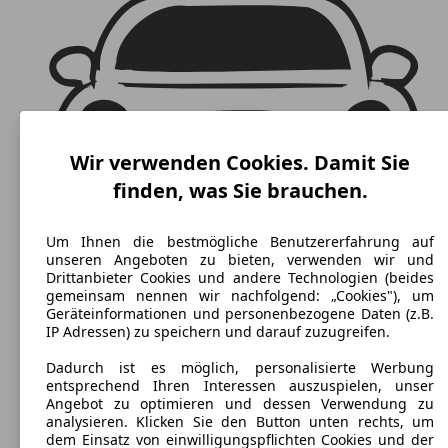
Wir verwenden Cookies. Damit Sie
finden, was Sie brauchen.
Um Ihnen die bestmögliche Benutzererfahrung auf
unseren Angeboten zu bieten, verwenden wir und
Drittanbieter Cookies und andere Technologien (beides
gemeinsam nennen wir nachfolgend: „Cookies"), um
Geräteinformationen und personenbezogene Daten (z.B.
IP Adressen) zu speichern und darauf zuzugreifen.
Dadurch ist es möglich, personalisierte Werbung
Toyota Auris Hybrid
(
2010 - 2012
)
entsprechend Ihren Interessen auszuspielen, unser
Angebot zu optimieren und dessen Verwendung zu
Maße (L/B/H):
analysieren. Klicken Sie den Button unten rechts, um
ab 4245 x 1760 x 1515 mm
dem Einsatz von einwilligungspflichten Cookies und der