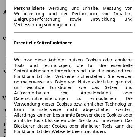
Dachlast
-
Personalisierte Werbung und Inhalte, Messung von
Anhängelast (ungebremst)
750 kg
Werbeleistung und der Performance von Inhalten,
Anhängelast (gebremst)
1800 kg
Zielgruppenforschung sowie Entwicklung und
Verbesserung von Angeboten
Kofferraumvolumen
470 - 1510 l
Verbrauch
Essentielle Seitenfunktionen
CO2 Emissionen*
171 g/km (komb.)
Verbrauch (Stadt)
9,4 l/100km
Wir bzw. diese Anbieter nutzen Cookies oder ähnliche
Verbrauch (Land)
6,2 l/100km
Tools und Technologien, die für die essentielle
Seitenfunktionen erforderlich sind und die einwandfreie
Verbrauch (komb.)*
7,4 l/100km
Funktionalität der Webseite sicherstellen. Sie werden
Schadstoffklasse
EU5
normalerweise als Folge von Nutzeraktivitäten genutzt,
Tankinhalt
64 l
um wichtige Funktionen wie das Setzen und
Aufrechterhalten von Anmeldedaten oder
Datenschutzeinstellungen zu ermöglichen. Die
Versicherungsklassen
Verwendung dieser Cookies bzw. ähnlicher Technologien
kann normalerweise nicht abgeschaltet werden.
Vollkasko
-
Allerdings können bestimmte Browser diese Cookies oder
Teilkasko
-
ähnliche Tools blockieren oder Sie darauf hinweisen. Das
Haftpflicht
-
Blockieren dieser Cookies oder ähnlicher Tools kann die
Funktionalität der Webseite beeinträchtigen.
HSN/TSN
0603/ANO, 0603/AWP