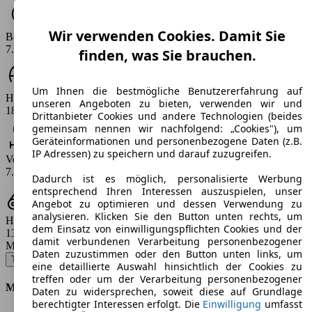
Wir verwenden Cookies. Damit Sie
Beschleunigung (0-100 km/h)
7.3 - 10.9 s
finden, was Sie brauchen.
Um Ihnen die bestmögliche Benutzererfahrung auf
Höchstgeschwindigkeit (km/h)
unseren Angeboten zu bieten, verwenden wir und
184 - 215 km/h
Drittanbieter Cookies und andere Technologien (beides
gemeinsam nennen wir nachfolgend: „Cookies"), um
Geräteinformationen und personenbezogene Daten (z.B.
IP Adressen) zu speichern und darauf zuzugreifen.
Verbrauch
7.8 - 13.5 l/100km
Dadurch ist es möglich, personalisierte Werbung
entsprechend Ihren Interessen auszuspielen, unser
Angebot zu optimieren und dessen Verwendung zu
analysieren. Klicken Sie den Button unten rechts, um
Hubraum
dem Einsatz von einwilligungspflichten Cookies und der
1390 - 1984 ccm
damit verbundenen Verarbeitung personenbezogener
Modellbezeichnung
:
Daten zuzustimmen oder den Button unten links, um
Tiguan 1.4 TSI Sport & Style - 110 KW (150 PS) (2009/04 - 2009/09)
▼
eine detaillierte Auswahl hinsichtlich der Cookies zu
treffen oder um der Verarbeitung personenbezogener
Motor & Leistung
Daten zu widersprechen, soweit diese auf Grundlage
berechtigter Interessen erfolgt. Die
Einwilligung
umfasst