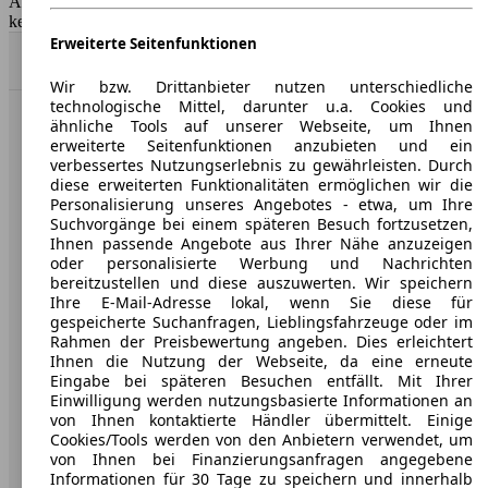
AutoScout24 GmbH übernimmt für die Richtigkeit der Angaben
keine Gewähr.
Erweiterte Seitenfunktionen
Nach Oben
Wir bzw. Drittanbieter nutzen unterschiedliche
technologische Mittel, darunter u.a. Cookies und
ähnliche Tools auf unserer Webseite, um Ihnen
AutoScout24: Europaweit der größte Online-Automarkt.
erweiterte Seitenfunktionen anzubieten und ein
verbessertes Nutzungserlebnis zu gewährleisten. Durch
diese erweiterten Funktionalitäten ermöglichen wir die
Unternehmen
Personalisierung unseres Angebotes - etwa, um Ihre
Suchvorgänge bei einem späteren Besuch fortzusetzen,
Über AutoScout24
Ihnen passende Angebote aus Ihrer Nähe anzuzeigen
oder personalisierte Werbung und Nachrichten
Presse
bereitzustellen und diese auszuwerten. Wir speichern
Ihre E-Mail-Adresse lokal, wenn Sie diese für
Karriere
gespeicherte Suchanfragen, Lieblingsfahrzeuge oder im
Rahmen der Preisbewertung angeben. Dies erleichtert
Werbung
Ihnen die Nutzung der Webseite, da eine erneute
Eingabe bei späteren Besuchen entfällt. Mit Ihrer
AGB
Einwilligung werden nutzungsbasierte Informationen an
von Ihnen kontaktierte Händler übermittelt. Einige
Datenschutz
Cookies/Tools werden von den Anbietern verwendet, um
von Ihnen bei Finanzierungsanfragen angegebene
Impressum
Informationen für 30 Tage zu speichern und innerhalb