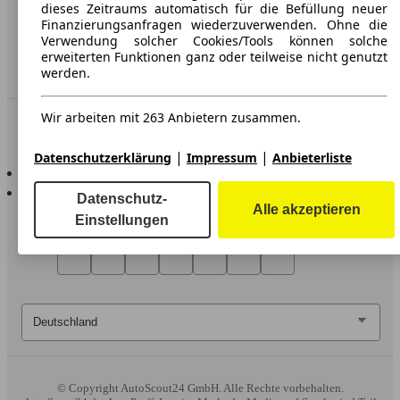
Erklärung zur Barrierefreiheit
dieses Zeitraums automatisch für die Befüllung neuer
Finanzierungsanfragen wiederzuverwenden. Ohne die
Verwendung solcher Cookies/Tools können solche
Service
erweiterten Funktionen ganz oder teilweise nicht genutzt
Händler
werden.
Wir arbeiten mit 263 Anbietern zusammen.
In Verbindung bleiben
|
|
Datenschutzerklärung
Impressum
Anbieterliste
AutoScout24 für iOS
AutoScout24 für Android
Datenschutz-
Alle akzeptieren
Einstellungen
© Copyright
AutoScout24 GmbH. Alle Rechte vorbehalten.