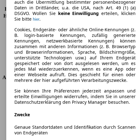
auch die Übermittlung bestimmter personenbezogener
KW (PS)
110 kW (150 PS)
Daten in Drittländer, u.a. die USA, nach Art. 49 (1) (a)
Beschleunigung (0-100 km/h)
9,3s
DSGVO. Wollen Sie
keine Einwilligung
erteilen, klicken
Höchstgeschwindigkeit (km/h)
195 km/h
Sie bitte
.
hier
Anzahl der Gänge
6
Cookies, Endgeräte- oder ähnliche Online-Kennungen (z.
Drehmoment
240 nm
B. login-basierte Kennungen, zufällig generierte
Hubraum
1390 ccm
Kennungen, netzwerkbasierte Kennungen) können
Kraftstoff
Benzin
zusammen mit anderen Informationen (z. B. Browsertyp
Zylinder
4
und Browserinformationen, Sprache, Bildschirmgröße,
Getriebe
Schaltgetriebe
unterstützte Technologien usw.) auf Ihrem Endgerät
gespeichert oder von dort ausgelesen werden, um es
Antriebsart
Vorderradantrieb
jedes Mal wiederzuerkennen, wenn es eine App oder
einer Webseite aufruft. Dies geschieht für einen oder
Abmessungen
mehrere der hier aufgeführten Verarbeitungszwecke.
Länge
4427 mm
Sie können Ihre Präferenzen jederzeit anpassen und
erteilte Einwilligungen widerrufen, indem Sie in unserer
Höhe
1686 mm
Datenschutzerklärung den Privacy Manager besuchen.
Breite
1809 mm
Radstand
-
Zwecke
Maximalgewicht
-
Max. Zuladung
-
Genaue Standortdaten und Identifikation durch Scannen
Türen
5
von Endgeräten
Sitze
5