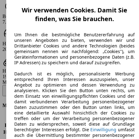
Wir verwenden Cookies. Damit Sie
Beschleunigung (0-100 km/h)
finden, was Sie brauchen.
7.7 - 9.4 s
Um Ihnen die bestmögliche Benutzererfahrung auf
unseren Angeboten zu bieten, verwenden wir und
Höchstgeschwindigkeit (km/h)
Drittanbieter Cookies und andere Technologien (beides
207 - 220 km/h
gemeinsam nennen wir nachfolgend: „Cookies"), um
Geräteinformationen und personenbezogene Daten (z.B.
IP Adressen) zu speichern und darauf zuzugreifen.
Hubraum
Dadurch ist es möglich, personalisierte Werbung
1968 ccm
entsprechend Ihren Interessen auszuspielen, unser
Modellbezeichnung
:
Angebot zu optimieren und dessen Verwendung zu
Tiguan 2.0 TDI SCR 4MOTION DSG Goal - 142 KW (193 PS) (Seit
analysieren. Klicken Sie den Button unten rechts, um
2024/05)
▼
dem Einsatz von einwilligungspflichten Cookies und der
damit verbundenen Verarbeitung personenbezogener
Motor & Leistung
Daten zuzustimmen oder den Button unten links, um
eine detaillierte Auswahl hinsichtlich der Cookies zu
treffen oder um der Verarbeitung personenbezogener
KW (PS)
142 kW (193 PS)
Daten zu widersprechen, soweit diese auf Grundlage
Beschleunigung (0-100 km/h)
7,7s
berechtigter Interessen erfolgt. Die
Einwilligung
umfasst
Höchstgeschwindigkeit (km/h)
220 km/h
auch die Übermittlung bestimmter personenbezogener
Anzahl der Gänge
7