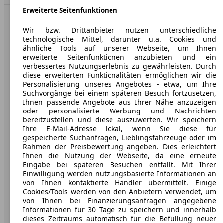
Erweiterte Seitenfunktionen
AutoScout24: Europaweit der größte Online-Automarkt.
Wir bzw. Drittanbieter nutzen unterschiedliche
technologische Mittel, darunter u.a. Cookies und
ähnliche Tools auf unserer Webseite, um Ihnen
Unternehmen
erweiterte Seitenfunktionen anzubieten und ein
verbessertes Nutzungserlebnis zu gewährleisten. Durch
Über AutoScout24
diese erweiterten Funktionalitäten ermöglichen wir die
Personalisierung unseres Angebotes - etwa, um Ihre
Presse
Suchvorgänge bei einem späteren Besuch fortzusetzen,
Ihnen passende Angebote aus Ihrer Nähe anzuzeigen
Karriere
oder personalisierte Werbung und Nachrichten
bereitzustellen und diese auszuwerten. Wir speichern
Werbung
Ihre E-Mail-Adresse lokal, wenn Sie diese für
gespeicherte Suchanfragen, Lieblingsfahrzeuge oder im
AGB
Rahmen der Preisbewertung angeben. Dies erleichtert
Ihnen die Nutzung der Webseite, da eine erneute
Datenschutz
Eingabe bei späteren Besuchen entfällt. Mit Ihrer
Einwilligung werden nutzungsbasierte Informationen an
Impressum
von Ihnen kontaktierte Händler übermittelt. Einige
Erklärung zur Barrierefreiheit
Cookies/Tools werden von den Anbietern verwendet, um
von Ihnen bei Finanzierungsanfragen angegebene
Informationen für 30 Tage zu speichern und innerhalb
Service
dieses Zeitraums automatisch für die Befüllung neuer