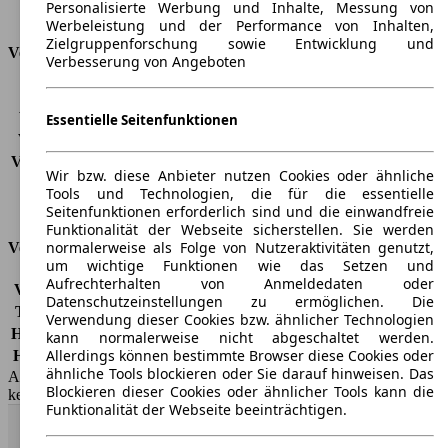
Personalisierte Werbung und Inhalte, Messung von
Kofferraumvolumen
652 - 1650 l
Werbeleistung und der Performance von Inhalten,
Zielgruppenforschung sowie Entwicklung und
Verbrauch
Verbesserung von Angeboten
CO2 Emissionen*
-
Verbrauch (Stadt)
-
Essentielle Seitenfunktionen
Verbrauch (Land)
-
Verbrauch (komb.)*
-
Wir bzw. diese Anbieter nutzen Cookies oder ähnliche
Schadstoffklasse
EU6e
Tools und Technologien, die für die essentielle
Tankinhalt
58 l
Seitenfunktionen erforderlich sind und die einwandfreie
Funktionalität der Webseite sicherstellen. Sie werden
normalerweise als Folge von Nutzeraktivitäten genutzt,
Versicherungsklassen
um wichtige Funktionen wie das Setzen und
Aufrechterhalten von Anmeldedaten oder
Vollkasko
-
Datenschutzeinstellungen zu ermöglichen. Die
Teilkasko
-
Verwendung dieser Cookies bzw. ähnlicher Technologien
Haftpflicht
-
kann normalerweise nicht abgeschaltet werden.
Allerdings können bestimmte Browser diese Cookies oder
HSN/TSN
0603/CSH
ähnliche Tools blockieren oder Sie darauf hinweisen. Das
AutoScout24 GmbH übernimmt für die Richtigkeit der Angaben
Blockieren dieser Cookies oder ähnlicher Tools kann die
keine Gewähr.
Funktionalität der Webseite beeinträchtigen.
Nach Oben