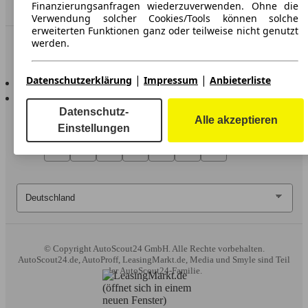
Händler
Finanzierungsanfragen wiederzuverwenden. Ohne die
Verwendung solcher Cookies/Tools können solche
erweiterten Funktionen ganz oder teilweise nicht genutzt
werden.
In Verbindung bleiben
Wir arbeiten mit 263 Anbietern zusammen.
|
|
AutoScout24 für iOS
Datenschutzerklärung
Impressum
Anbieterliste
AutoScout24 für Android
Datenschutz-
Alle akzeptieren
Einstellungen
© Copyright
AutoScout24 GmbH. Alle Rechte vorbehalten.
AutoScout24.de, AutoProff, LeasingMarkt.de, Media und Smyle sind Teil
der AutoScout24-Familie.