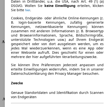
Daten in Drittländer, u.a. die USA, nach Art. 49 (1) (a)
Drehmoment
400 nm
DSGVO. Wollen Sie
keine Einwilligung
erteilen, klicken
Sie bitte
.
hier
Hubraum
1968 ccm
Kraftstoff
Diesel
Cookies, Endgeräte- oder ähnliche Online-Kennungen (z.
Zylinder
4
B. login-basierte Kennungen, zufällig generierte
Getriebe
Automatik
Kennungen, netzwerkbasierte Kennungen) können
zusammen mit anderen Informationen (z. B. Browsertyp
Antriebsart
Allrad permanent
und Browserinformationen, Sprache, Bildschirmgröße,
unterstützte Technologien usw.) auf Ihrem Endgerät
Abmessungen
gespeichert oder von dort ausgelesen werden, um es
jedes Mal wiederzuerkennen, wenn es eine App oder
Länge
4539 mm
einer Webseite aufruft. Dies geschieht für einen oder
mehrere der hier aufgeführten Verarbeitungszwecke.
Höhe
1656 mm
Breite
1842 mm
Sie können Ihre Präferenzen jederzeit anpassen und
Radstand
-
erteilte Einwilligungen widerrufen, indem Sie in unserer
Maximalgewicht
-
Datenschutzerklärung den Privacy Manager besuchen.
Max. Zuladung
-
Zwecke
Türen
5
Sitze
5
Genaue Standortdaten und Identifikation durch Scannen
Dachlast
-
von Endgeräten
Anhängelast (ungebremst)
750 kg
Anhängelast (gebremst)
2200 kg