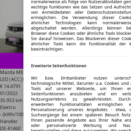
normalerweise als Folge von Nutzeraktivitäten ge
wichtige Funktionen wie das Setzen und Aufrecht
von Anmeldedaten oder Datenschutzeinstellu
ermöglichen. Die Verwendung dieser Cooki
ähnlicher Technologien kann normalerweis
abgeschaltet werden. Allerdings können be
Browser diese Cookies oder ähnliche Tools blocki
Sie darauf hinweisen. Das Blockieren dieser Cook
ähnlicher Tools kann die Funktionalität der 
beeinträchtigen.
Erweiterte Seitenfunktionen
Mazda MX-30
Advantage
Wir bzw. Drittanbieter nutzen unterschi
LED|ACC|Kamera|Kessy|HeadUp|PDC
technologische Mittel, darunter u.a. Cookies und
€ 14.479
1
Tools auf unserer Webseite, um Ihnen erw
01/2022
Seitenfunktionen anzubieten und ein verbe
Nutzungserlebnis zu gewährleisten. Durc
35.953 km
erweiterten Funktionalitäten ermöglichen 
Elektro
Personalisierung unseres Angebotes - etwa,
- (kWh/100 km)
Suchvorgänge bei einem späteren Besuch fortz
Ihnen passende Angebote aus Ihrer Nähe anz
Händler
oder personalisierte Werbung und Nach
DE 41460
bereitzustellen und diese auszuwerten. Wir speic