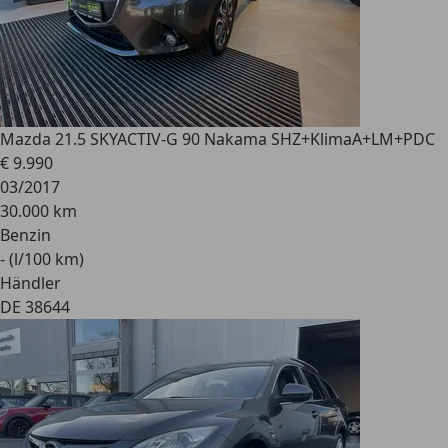
Mazda 2
1.5 SKYACTIV-G 90 Nakama SHZ+KlimaA+LM+PDC
€ 9.990
03/2017
30.000 km
Benzin
- (l/100 km)
Händler
DE 38644