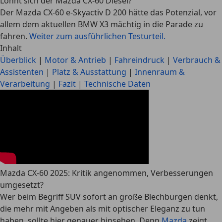
Lohnt sich der Mazda CX-60 Diesel?
Der Mazda CX-60 e-Skyactiv D 200 hätte das Potenzial, vor
allem dem aktuellen BMW X3 mächtig in die Parade zu
fahren.
Weiter zum ausführlichen Testurteil.
Inhalt
Überblick
|
Motor & Antrieb
|
Fahreindruck
|
Verbrauch &
Assistenten
|
Platz & Ausstattung
|
Innenraum &
Verarbeitung
|
Fazit
|
Technische Daten
Mazda CX-60 2025: Kritik angenommen, Verbesserungen
umgesetzt?
Wer beim Begriff SUV sofort an große Blechburgen denkt,
die mehr mit Angeben als mit optischer Eleganz zu tun
haben, sollte hier genauer hinsehen. Denn
Mazda
zeigt