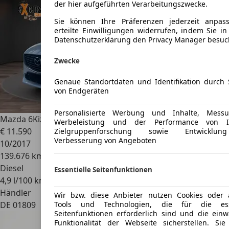
der hier aufgeführten Verarbeitungszwecke.
Sie können Ihre Präferenzen jederzeit anpa
erteilte Einwilligungen widerrufen, indem Sie in
Datenschutzerklärung den Privacy Manager besuc
Zwecke
Genaue Standortdaten und Identifikation durch
von Endgeräten
Personalisierte Werbung und Inhalte, Mess
Mazda 6
Kizoku*ACC*LED*SZH*AHK*Automatik*RFK
Werbeleistung und der Performance von In
€ 11.590
Zielgruppenforschung sowie Entwicklu
Verbesserung von Angeboten
10/2017
139.676 km
Diesel
Essentielle Seitenfunktionen
4,9 l/100 km (komb.)
Händler
Wir bzw. diese Anbieter nutzen Cookies oder 
DE 01809
Tools und Technologien, die für die esse
Seitenfunktionen erforderlich sind und die einw
Funktionalität der Webseite sicherstellen. Si