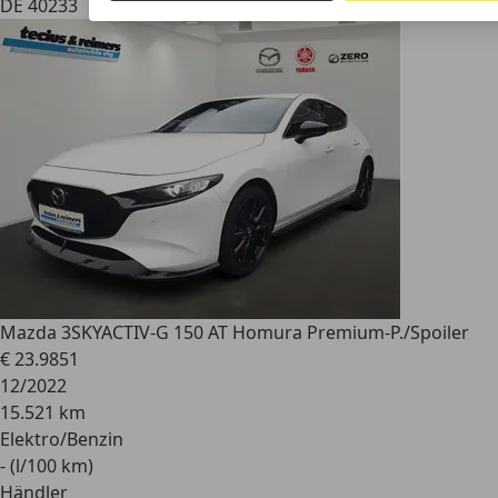
DE 40233
Mazda 3
SKYACTIV-G 150 AT Homura Premium-P./Spoiler
€ 23.985
1
12/2022
15.521 km
Elektro/Benzin
- (l/100 km)
Händler