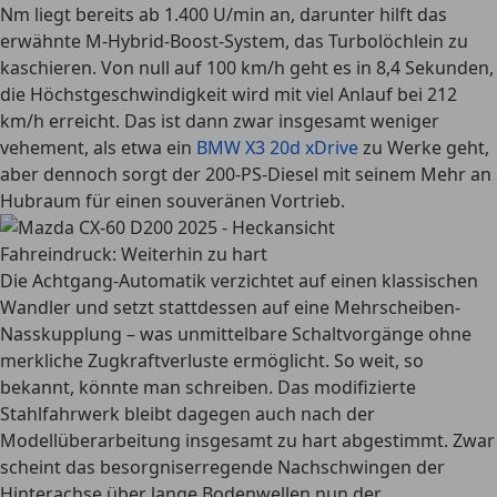
Nm liegt bereits ab 1.400 U/min an, darunter hilft das
erwähnte M-Hybrid-Boost-System, das Turbolöchlein zu
kaschieren. Von null auf 100 km/h geht es in 8,4 Sekunden,
die Höchstgeschwindigkeit wird mit viel Anlauf bei 212
km/h erreicht. Das ist dann zwar insgesamt weniger
vehement, als etwa ein
BMW X3 20d xDrive
zu Werke geht,
aber dennoch sorgt der 200-PS-Diesel mit seinem Mehr an
Hubraum für einen souveränen Vortrieb.
Fahreindruck: Weiterhin zu hart
Die Achtgang-Automatik verzichtet auf einen klassischen
Wandler und setzt stattdessen auf eine Mehrscheiben-
Nasskupplung – was unmittelbare Schaltvorgänge ohne
merkliche Zugkraftverluste ermöglicht. So weit, so
bekannt, könnte man schreiben. Das modifizierte
Stahlfahrwerk bleibt dagegen auch nach der
Modellüberarbeitung insgesamt zu hart abgestimmt. Zwar
scheint das besorgniserregende Nachschwingen der
Hinterachse über lange Bodenwellen nun der