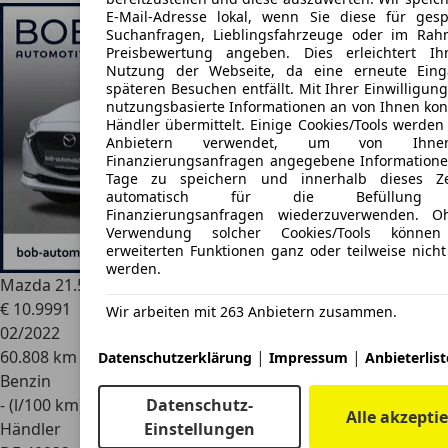
E-Mail-Adresse lokal, wenn Sie diese für gesp
Suchanfragen, Lieblingsfahrzeuge oder im Ra
Preisbewertung angeben. Dies erleichtert I
Nutzung der Webseite, da eine erneute Eing
späteren Besuchen entfällt. Mit Ihrer Einwilligu
nutzungsbasierte Informationen an von Ihnen kont
Händler übermittelt. Einige Cookies/Tools werden
Anbietern verwendet, um von Ihn
Finanzierungsanfragen angegebene Informatione
Tage zu speichern und innerhalb dieses Ze
automatisch für die Befüllung 
Finanzierungsanfragen wiederzuverwenden. O
Verwendung solcher Cookies/Tools können
erweiterten Funktionen ganz oder teilweise nicht
werden.
Mazda 2
1.5 SKYACTIV-G 75 BT ZV
€ 10.999
1
Wir arbeiten mit 263 Anbietern zusammen.
02/2022
|
|
60.808 km
Datenschutzerklärung
Impressum
Anbieterlist
Benzin
Datenschutz-
- (l/100 km)
Alle akzepti
Einstellungen
Händler