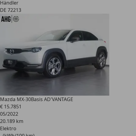
Händler
DE 72213
Mazda MX-30
Basis AD'VANTAGE
€ 15.785
1
05/2022
20.189 km
Elektro
- (kWh/100 km)