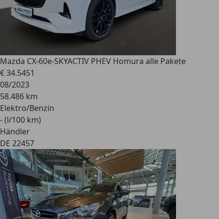
Mazda CX-60
e-SKYACTIV PHEV Homura alle Pakete
€ 34.545
1
08/2023
58.486 km
Elektro/Benzin
- (l/100 km)
Händler
DE 22457