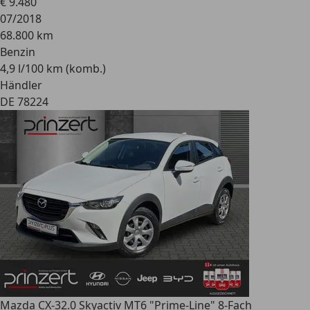
€ 9.480
07/2018
68.800 km
Benzin
4,9 l/100 km (komb.)
Händler
DE 78224
Mazda CX-3
2.0 Skyactiv MT6 "Prime-Line" 8-Fach