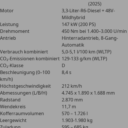
(2025)
Motor
3,3-Liter-R6-Diesel + 48V-
Mildhybrid
Leistung
147 kW (200 PS)
Drehmoment
450 Nm bei 1.400–3.000 U/min
Antrieb
Hinterradantrieb, 8-Gang-
Automatik
Verbrauch kombiniert
5,0-5,1 l/100 km (WLTP)
CO₂-Emissionen kombiniert
129-133 g/km (WLTP)
CO₂-Klasse
D
Beschleunigung (0–100
8,4 s
km/h)
Höchstgeschwindigkeit
212 km/h
Abmessungen (L/B/H)
4.745 x 1.890 x 1.688 mm
Radstand
2.870 mm
Wendekreis
11,7 m
Kofferraumvolumen
570 – 1.726 l
Leergewicht
1.903-1.980 kg
Zuladung
595 – 685 kg