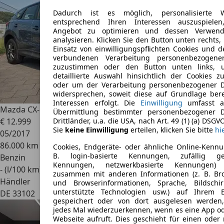
Dadurch ist es möglich, personalisierte 
entsprechend Ihren Interessen auszuspielen
Angebot zu optimieren und dessen Verwen
analysieren. Klicken Sie den Button unten rechts
Einsatz von einwilligungspflichten Cookies und d
verbundenen Verarbeitung personenbezogene
zuzustimmen oder den Button unten links, 
detaillierte Auswahl hinsichtlich der Cookies zu
oder um der Verarbeitung personenbezogener 
widersprechen, soweit diese auf Grundlage bere
Interessen erfolgt. Die
Einwilligung
umfasst a
Mazda CX-5
Prime-Line 2WD Exclusive-Line
Übermittlung bestimmter personenbezogener 
€ 12.999
Drittländer, u.a. die USA, nach Art. 49 (1) (a) DSGV
Sie
keine Einwilligung
erteilen, klicken Sie bitte
hi
05/2017
86.000 km
Cookies, Endgeräte- oder ähnliche Online-Kennu
B. login-basierte Kennungen, zufällig gen
Benzin
Kennungen, netzwerkbasierte Kennungen)
- (l/100 km)
zusammen mit anderen Informationen (z. B. Br
Händler
und Browserinformationen, Sprache, Bildschi
unterstützte Technologien usw.) auf Ihrem 
DE 33102
gespeichert oder von dort ausgelesen werde
jedes Mal wiederzuerkennen, wenn es eine App od
Webseite aufruft. Dies geschieht für einen oder