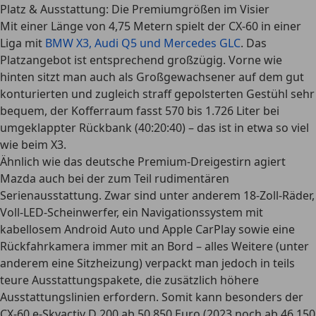
Platz & Ausstattung: Die Premiumgrößen im Visier
Mit einer Länge von 4,75 Metern spielt der CX-60 in einer
Liga mit
BMW X3, Audi Q5 und Mercedes GLC
. Das
Platzangebot ist entsprechend großzügig. Vorne wie
hinten sitzt man auch als Großgewachsener auf dem gut
konturierten und zugleich straff gepolsterten Gestühl sehr
bequem, der Kofferraum fasst 570 bis 1.726 Liter bei
umgeklappter Rückbank (40:20:40) – das ist in etwa so viel
wie beim X3.
Ähnlich wie das deutsche Premium-Dreigestirn agiert
Mazda auch bei der zum Teil rudimentären
Serienausstattung. Zwar sind unter anderem 18-Zoll-Räder,
Voll-LED-Scheinwerfer, ein Navigationssystem mit
kabellosem Android Auto und Apple CarPlay sowie eine
Rückfahrkamera immer mit an Bord – alles Weitere (unter
anderem eine Sitzheizung) verpackt man jedoch in teils
teure Ausstattungspakete, die zusätzlich höhere
Ausstattungslinien erfordern. Somit kann besonders der
CX-60 e-Skyactiv D 200 ab 50.850 Euro (2023 noch ab 46.150