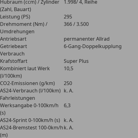
Hubraum (ccm) / Zylinder
1.998/ 4, Reihe
(Zahl, Bauart)
Leistung (PS)
295
Drehmoment (Nm) /
366 / 3.500
Umdrehungen
Antriebsart
permanenter Allrad
Getriebeart
6-Gang-Doppelkupplung
Verbrauch
Krafstoffart
Super Plus
Kombiniert laut Werk
10,5
(l/100km)
CO2-Emissionen (g/km)
250
AS24-Verbrauch (l/100km)
k. A.
Fahrleistungen
Werksangabe 0-100km/h
6,3
(s)
AS24-Sprint 0-100km/h (s)
k. A.
AS24-Bremstest 100-0km/h
k. A.
(m)