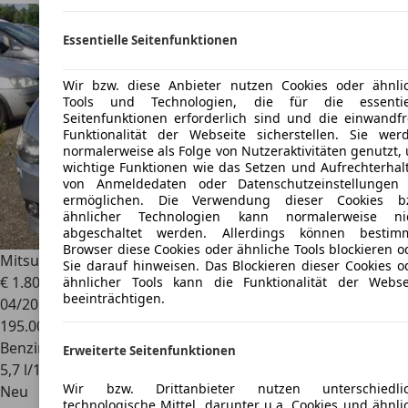
Essentielle Seitenfunktionen
Wir bzw. diese Anbieter nutzen Cookies oder ähnli
Tools und Technologien, die für die essentie
Seitenfunktionen erforderlich sind und die einwandfr
Funktionalität der Webseite sicherstellen. Sie wer
normalerweise als Folge von Nutzeraktivitäten genutzt,
wichtige Funktionen wie das Setzen und Aufrechterhal
von Anmeldedaten oder Datenschutzeinstellungen
ermöglichen. Die Verwendung dieser Cookies b
ähnlicher Technologien kann normalerweise ni
abgeschaltet werden. Allerdings können bestim
Browser diese Cookies oder ähnliche Tools blockieren o
Mitsubishi Lancer
Lancer Fließheck 1.6 ClearTec Invite
Sie darauf hinweisen. Das Blockieren dieser Cookies o
€ 1.800
ähnlicher Tools kann die Funktionalität der Webse
beeinträchtigen.
04/2012
195.008 km
Benzin
Erweiterte Seitenfunktionen
5,7 l/100 km (komb.)
Wir bzw. Drittanbieter nutzen unterschiedli
Neu
technologische Mittel, darunter u.a. Cookies und ähnli