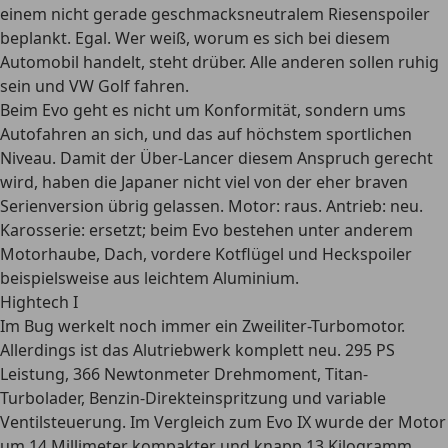
einem nicht gerade geschmacksneutralem Riesenspoiler
beplankt. Egal. Wer weiß, worum es sich bei diesem
Automobil handelt, steht drüber. Alle anderen sollen ruhig
sein und VW Golf fahren.
Beim Evo geht es nicht um Konformität, sondern ums
Autofahren an sich, und das auf höchstem sportlichen
Niveau. Damit der Über-Lancer diesem Anspruch gerecht
wird, haben die Japaner nicht viel von der eher braven
Serienversion übrig gelassen. Motor: raus. Antrieb: neu.
Karosserie: ersetzt; beim Evo bestehen unter anderem
Motorhaube, Dach, vordere Kotflügel und Heckspoiler
beispielsweise aus leichtem Aluminium.
Hightech I
Im Bug werkelt noch immer ein Zweiliter-Turbomotor.
Allerdings ist das Alutriebwerk komplett neu. 295 PS
Leistung, 366 Newtonmeter Drehmoment, Titan-
Turbolader, Benzin-Direkteinspritzung und variable
Ventilsteuerung. Im Vergleich zum Evo IX wurde der Motor
um 14 Millimeter kompakter und knapp 13 Kilogramm