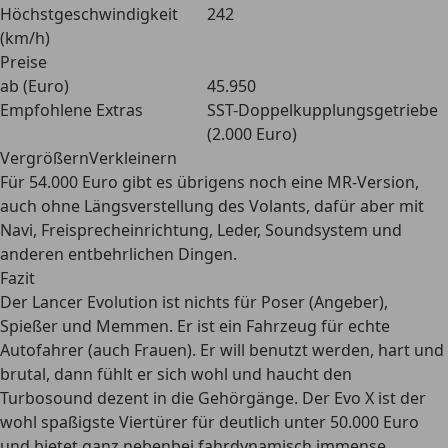
Höchstgeschwindigkeit
242
(km/h)
Preise
ab (Euro)
45.950
Empfohlene Extras
SST-Doppelkupplungsgetriebe
(2.000 Euro)
VergrößernVerkleinern
Für 54.000 Euro gibt es übrigens noch eine MR-Version,
auch ohne Längsverstellung des Volants, dafür aber mit
Navi, Freisprecheinrichtung, Leder, Soundsystem und
anderen entbehrlichen Dingen.
Fazit
Der Lancer Evolution ist nichts für Poser (Angeber),
Spießer und Memmen. Er ist ein Fahrzeug für echte
Autofahrer (auch Frauen). Er will benutzt werden, hart und
brutal, dann fühlt er sich wohl und haucht den
Turbosound dezent in die Gehörgänge. Der Evo X ist der
wohl spaßigste Viertürer für deutlich unter 50.000 Euro
und bietet ganz nebenbei fahrdynamisch immense