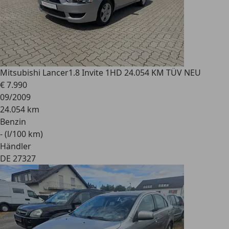
Mitsubishi Lancer
1.8 Invite 1HD 24.054 KM TÜV NEU
€ 7.990
09/2009
24.054 km
Benzin
- (l/100 km)
Händler
DE 27327