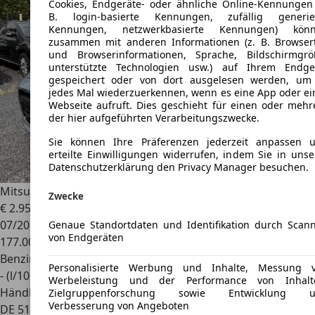
Cookies, Endgeräte- oder ähnliche Online-Kennungen 
B. login-basierte Kennungen, zufällig generie
Kennungen, netzwerkbasierte Kennungen) kön
zusammen mit anderen Informationen (z. B. Browser
und Browserinformationen, Sprache, Bildschirmgrö
unterstützte Technologien usw.) auf Ihrem Endge
gespeichert oder von dort ausgelesen werden, um
jedes Mal wiederzuerkennen, wenn es eine App oder ei
Webseite aufruft. Dies geschieht für einen oder mehr
der hier aufgeführten Verarbeitungszwecke.
Sie können Ihre Präferenzen jederzeit anpassen 
erteilte Einwilligungen widerrufen, indem Sie in unse
Datenschutzerklärung den Privacy Manager besuchen.
Mitsubishi Lancer
1.5 Inform-Klima,2.Hand,
Zwecke
€ 2.950
07/2010
Genaue Standortdaten und Identifikation durch Scan
von Endgeräten
177.000 km
Benzin
Personalisierte Werbung und Inhalte, Messung 
- (l/100 km)
Werbeleistung und der Performance von Inhalt
Händler
Zielgruppenforschung sowie Entwicklung 
Verbesserung von Angeboten
DE 51469