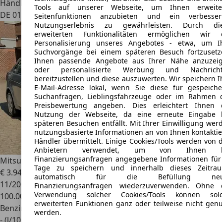
Händler
Tools auf unserer Webseite, um Ihnen erweite
DE 01968
Seitenfunktionen anzubieten und ein verbesser
Nutzungserlebnis zu gewährleisten. Durch di
erweiterten Funktionalitäten ermöglichen wir 
Personalisierung unseres Angebotes - etwa, um I
Suchvorgänge bei einem späteren Besuch fortzusetz
Ihnen passende Angebote aus Ihrer Nähe anzuzei
oder personalisierte Werbung und Nachrich
bereitzustellen und diese auszuwerten. Wir speichern I
E-Mail-Adresse lokal, wenn Sie diese für gespeiche
Suchanfragen, Lieblingsfahrzeuge oder im Rahmen 
Preisbewertung angeben. Dies erleichtert Ihnen 
Nutzung der Webseite, da eine erneute Eingabe 
späteren Besuchen entfällt. Mit Ihrer Einwilligung wer
nutzungsbasierte Informationen an von Ihnen kontaktie
Händler übermittelt. Einige Cookies/Tools werden von 
Anbietern verwendet, um von Ihnen b
Finanzierungsanfragen angegebene Informationen für
Mitsubishi Lancer
1.5 Inform Limousine/Klimaaut./"1.Hand"
Tage zu speichern und innerhalb dieses Zeitra
€ 3.940
automatisch für die Befüllung neu
11/2009
Finanzierungsanfragen wiederzuverwenden. Ohne 
Verwendung solcher Cookies/Tools können sol
100.000 km
erweiterten Funktionen ganz oder teilweise nicht genu
Benzin
werden.
- (l/100 km)