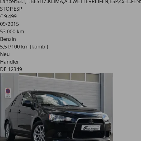
Lancer
53.T,1.BESITZ,KLIMA,ALLWETTERREIFEN,ESP,4xEL.FEN
STOP,ESP
€ 9.499
09/2015
53.000 km
Benzin
5,5 l/100 km (komb.)
Neu
Händler
DE 12349