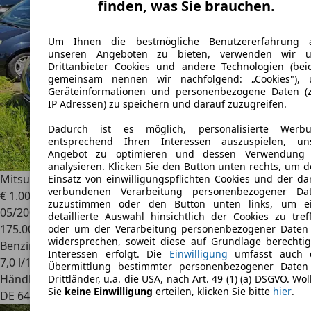
finden, was Sie brauchen.
Um Ihnen die bestmögliche Benutzererfahrung 
unseren Angeboten zu bieten, verwenden wir 
Drittanbieter Cookies und andere Technologien (bei
gemeinsam nennen wir nachfolgend: „Cookies"),
Geräteinformationen und personenbezogene Daten (z
IP Adressen) zu speichern und darauf zuzugreifen.
Dadurch ist es möglich, personalisierte Werb
entsprechend Ihren Interessen auszuspielen, un
Angebot zu optimieren und dessen Verwendung
analysieren. Klicken Sie den Button unten rechts, um 
Mitsubishi Lancer
Kombi * Klimaanlage *
Einsatz von einwilligungspflichten Cookies und der da
verbundenen Verarbeitung personenbezogener Da
€ 1.000
zuzustimmen oder den Button unten links, um e
05/2005
detaillierte Auswahl hinsichtlich der Cookies zu tref
175.000 km
oder um der Verarbeitung personenbezogener Daten
widersprechen, soweit diese auf Grundlage berechtig
Benzin
Interessen erfolgt. Die
Einwilligung
umfasst auch 
7,0 l/100 km (komb.)
Übermittlung bestimmter personenbezogener Daten
Händler
Drittländer, u.a. die USA, nach Art. 49 (1) (a) DSGVO. Wol
Sie
keine Einwilligung
erteilen, klicken Sie bitte
hier
.
DE 64291