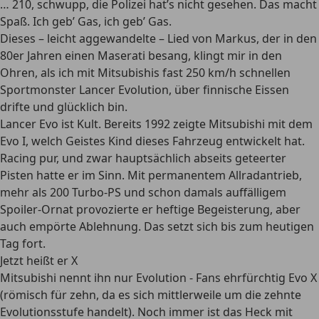
… 210, schwupp, die Polizei hat’s nicht gesehen. Das macht
Spaß. Ich geb’ Gas, ich geb’ Gas.
Dieses – leicht aggewandelte – Lied von Markus, der in den
80er Jahren einen Maserati besang, klingt mir in den
Ohren, als ich mit Mitsubishis fast 250 km/h schnellen
Sportmonster Lancer Evolution, über finnische Eissen
drifte und glücklich bin.
Lancer Evo ist Kult. Bereits 1992 zeigte Mitsubishi mit dem
Evo I, welch Geistes Kind dieses Fahrzeug entwickelt hat.
Racing pur, und zwar hauptsächlich abseits geteerter
Pisten hatte er im Sinn. Mit permanentem Allradantrieb,
mehr als 200 Turbo-PS und schon damals auffälligem
Spoiler-Ornat provozierte er heftige Begeisterung, aber
auch empörte Ablehnung. Das setzt sich bis zum heutigen
Tag fort.
Jetzt heißt er X
Mitsubishi nennt ihn nur Evolution - Fans ehrfürchtig Evo X
(römisch für zehn, da es sich mittlerweile um die zehnte
Evolutionsstufe handelt). Noch immer ist das Heck mit