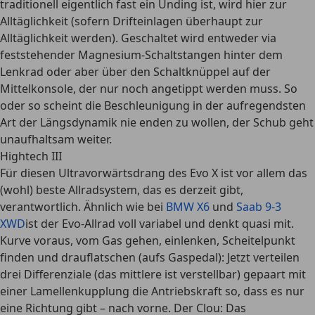
traditionell eigentlich fast ein Unding ist, wird hier zur
Alltäglichkeit (sofern Drifteinlagen überhaupt zur
Alltäglichkeit werden). Geschaltet wird entweder via
feststehender Magnesium-Schaltstangen hinter dem
Lenkrad oder aber über den Schaltknüppel auf der
Mittelkonsole, der nur noch angetippt werden muss. So
oder so scheint die Beschleunigung in der aufregendsten
Art der Längsdynamik nie enden zu wollen, der Schub geht
unaufhaltsam weiter.
Hightech III
Für diesen Ultravorwärtsdrang des Evo X ist vor allem das
(wohl) beste Allradsystem, das es derzeit gibt,
verantwortlich. Ähnlich wie bei
BMW X6
und
Saab 9-3
XWD
ist der Evo-Allrad voll variabel und denkt quasi mit.
Kurve voraus, vom Gas gehen, einlenken, Scheitelpunkt
finden und drauflatschen (aufs Gaspedal): Jetzt verteilen
drei Differenziale (das mittlere ist verstellbar) gepaart mit
einer Lamellenkupplung die Antriebskraft so, dass es nur
eine Richtung gibt – nach vorne. Der Clou: Das