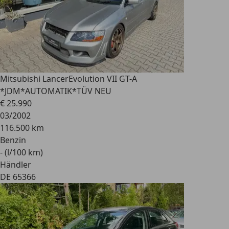
Mitsubishi Lancer
Evolution VII GT-A
*JDM*AUTOMATIK*TÜV NEU
€ 25.990
03/2002
116.500 km
Benzin
- (l/100 km)
Händler
DE 65366