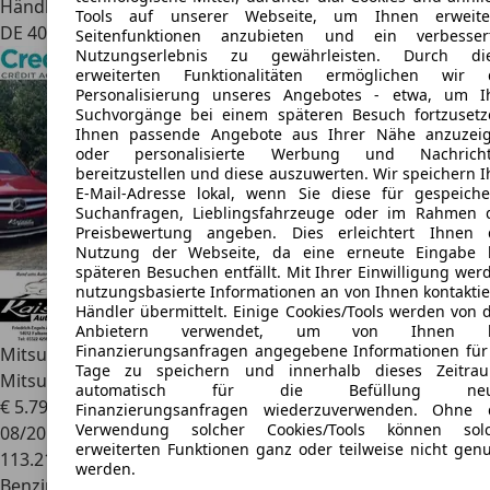
Händler
Tools auf unserer Webseite, um Ihnen erweite
DE 40468
Seitenfunktionen anzubieten und ein verbesser
Nutzungserlebnis zu gewährleisten. Durch di
erweiterten Funktionalitäten ermöglichen wir 
Personalisierung unseres Angebotes - etwa, um I
Suchvorgänge bei einem späteren Besuch fortzusetz
Ihnen passende Angebote aus Ihrer Nähe anzuzei
oder personalisierte Werbung und Nachrich
bereitzustellen und diese auszuwerten. Wir speichern I
E-Mail-Adresse lokal, wenn Sie diese für gespeiche
Suchanfragen, Lieblingsfahrzeuge oder im Rahmen 
Preisbewertung angeben. Dies erleichtert Ihnen 
Nutzung der Webseite, da eine erneute Eingabe 
späteren Besuchen entfällt. Mit Ihrer Einwilligung wer
nutzungsbasierte Informationen an von Ihnen kontaktie
Händler übermittelt. Einige Cookies/Tools werden von 
Anbietern verwendet, um von Ihnen b
Finanzierungsanfragen angegebene Informationen für
Mitsubishi Lancer
EDITION ClearTec-komplett nur
Tage zu speichern und innerhalb dieses Zeitra
Mitsubishi Scheckheft
automatisch für die Befüllung neu
€ 5.790
Finanzierungsanfragen wiederzuverwenden. Ohne 
Verwendung solcher Cookies/Tools können sol
08/2011
erweiterten Funktionen ganz oder teilweise nicht genu
113.218 km
werden.
Benzin