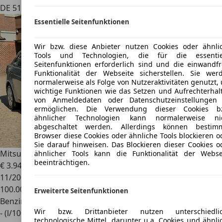
DE 51469
Essentielle Seitenfunktionen
Wir bzw. diese Anbieter nutzen Cookies oder ähnli
Tools und Technologien, die für die essentie
Seitenfunktionen erforderlich sind und die einwandfr
Funktionalität der Webseite sicherstellen. Sie wer
normalerweise als Folge von Nutzeraktivitäten genutzt,
wichtige Funktionen wie das Setzen und Aufrechterhal
von Anmeldedaten oder Datenschutzeinstellungen
ermöglichen. Die Verwendung dieser Cookies b
ähnlicher Technologien kann normalerweise ni
abgeschaltet werden. Allerdings können bestim
Browser diese Cookies oder ähnliche Tools blockieren o
Sie darauf hinweisen. Das Blockieren dieser Cookies o
Mitsubishi Lancer
1.5 Inform Limousine/Klimaaut./"1.Hand"
ähnlicher Tools kann die Funktionalität der Webse
beeinträchtigen.
€ 3.940
11/2009
100.000 km
Erweiterte Seitenfunktionen
Benzin
Wir bzw. Drittanbieter nutzen unterschiedli
- (l/100 km)
technologische Mittel, darunter u.a. Cookies und ähnli