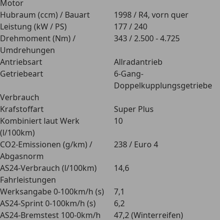
Motor
Hubraum (ccm) / Bauart
1998 / R4, vorn quer
Leistung (kW / PS)
177 / 240
Drehmoment (Nm) /
343 / 2.500 - 4.725
Umdrehungen
Antriebsart
Allradantrieb
Getriebeart
6-Gang-
Doppelkupplungsgetriebe
Verbrauch
Krafstoffart
Super Plus
Kombiniert laut Werk
10
(l/100km)
CO2-Emissionen (g/km) /
238 / Euro 4
Abgasnorm
AS24-Verbrauch (l/100km)
14,6
Fahrleistungen
Werksangabe 0-100km/h (s)
7,1
AS24-Sprint 0-100km/h (s)
6,2
AS24-Bremstest 100-0km/h
47,2 (Winterreifen)