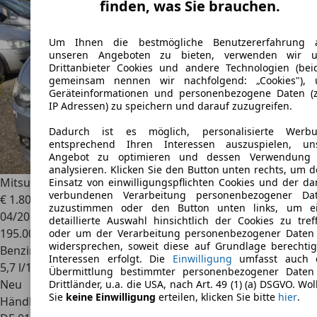
finden, was Sie brauchen.
Um Ihnen die bestmögliche Benutzererfahrung 
unseren Angeboten zu bieten, verwenden wir 
Drittanbieter Cookies und andere Technologien (bei
gemeinsam nennen wir nachfolgend: „Cookies"),
Geräteinformationen und personenbezogene Daten (z
IP Adressen) zu speichern und darauf zuzugreifen.
Dadurch ist es möglich, personalisierte Werb
entsprechend Ihren Interessen auszuspielen, un
Angebot zu optimieren und dessen Verwendung
analysieren. Klicken Sie den Button unten rechts, um 
Mitsubishi Lancer
Lancer Fließheck 1.6 ClearTec Invite
Einsatz von einwilligungspflichten Cookies und der da
verbundenen Verarbeitung personenbezogener Da
€ 1.800
zuzustimmen oder den Button unten links, um e
04/2012
detaillierte Auswahl hinsichtlich der Cookies zu tref
195.008 km
oder um der Verarbeitung personenbezogener Daten
widersprechen, soweit diese auf Grundlage berechtig
Benzin
Interessen erfolgt. Die
Einwilligung
umfasst auch 
5,7 l/100 km (komb.)
Übermittlung bestimmter personenbezogener Daten
Neu
Drittländer, u.a. die USA, nach Art. 49 (1) (a) DSGVO. Wol
Sie
keine Einwilligung
erteilen, klicken Sie bitte
hier
.
Händler