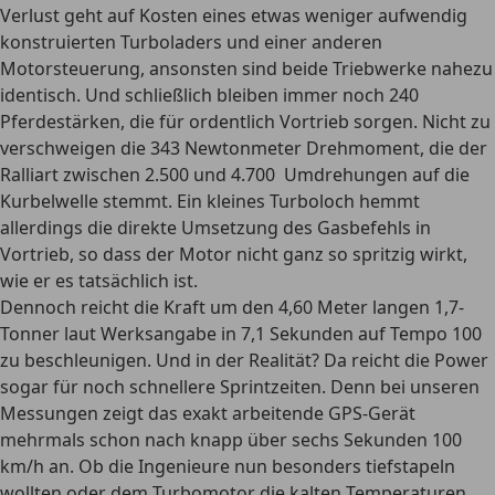
Verlust geht auf Kosten eines etwas weniger aufwendig
konstruierten Turboladers und einer anderen
Motorsteuerung, ansonsten sind beide Triebwerke nahezu
identisch. Und schließlich bleiben immer noch 240
Pferdestärken, die für ordentlich Vortrieb sorgen. Nicht zu
verschweigen die 343 Newtonmeter Drehmoment, die der
Ralliart zwischen 2.500 und 4.700 Umdrehungen auf die
Kurbelwelle stemmt. Ein kleines Turboloch hemmt
allerdings die direkte Umsetzung des Gasbefehls in
Vortrieb, so dass der Motor nicht ganz so spritzig wirkt,
wie er es tatsächlich ist.
Dennoch reicht die Kraft um den 4,60 Meter langen 1,7-
Tonner laut Werksangabe in 7,1 Sekunden auf Tempo 100
zu beschleunigen. Und in der Realität? Da reicht die Power
sogar für noch schnellere Sprintzeiten. Denn bei unseren
Messungen zeigt das exakt arbeitende GPS-Gerät
mehrmals schon nach knapp über sechs Sekunden 100
km/h an. Ob die Ingenieure nun besonders tiefstapeln
wollten oder dem Turbomotor die kalten Temperaturen