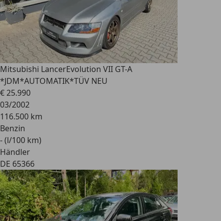
Mitsubishi Lancer
Evolution VII GT-A
*JDM*AUTOMATIK*TÜV NEU
€ 25.990
03/2002
116.500 km
Benzin
- (l/100 km)
Händler
DE 65366