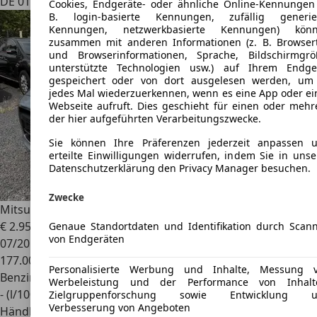
DE 01968
Cookies, Endgeräte- oder ähnliche Online-Kennungen 
B. login-basierte Kennungen, zufällig generie
Kennungen, netzwerkbasierte Kennungen) kön
zusammen mit anderen Informationen (z. B. Browser
und Browserinformationen, Sprache, Bildschirmgrö
unterstützte Technologien usw.) auf Ihrem Endge
gespeichert oder von dort ausgelesen werden, um
jedes Mal wiederzuerkennen, wenn es eine App oder ei
Webseite aufruft. Dies geschieht für einen oder mehr
der hier aufgeführten Verarbeitungszwecke.
Sie können Ihre Präferenzen jederzeit anpassen 
erteilte Einwilligungen widerrufen, indem Sie in unse
Datenschutzerklärung den Privacy Manager besuchen.
Zwecke
Mitsubishi Lancer
1.5 Inform-Klima,2.Hand,
€ 2.950
Genaue Standortdaten und Identifikation durch Scan
von Endgeräten
07/2010
177.000 km
Personalisierte Werbung und Inhalte, Messung 
Benzin
Werbeleistung und der Performance von Inhalt
- (l/100 km)
Zielgruppenforschung sowie Entwicklung 
Verbesserung von Angeboten
Händler