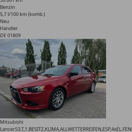
30.661 km
Benzin
5,7 l/100 km (komb.)
Neu
Händler
DE 01809
Mitsubishi
Lancer
53.T,1.BESITZ,KLIMA,ALLWETTERREIFEN,ESP,4xEL.FEN