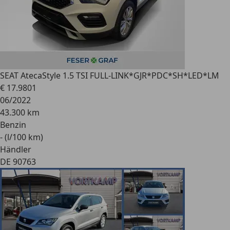
SEAT Ateca
Style 1.5 TSI FULL-LINK*GJR*PDC*SH*LED*LM
€ 17.980
1
06/2022
43.300 km
Benzin
- (l/100 km)
Händler
DE 90763