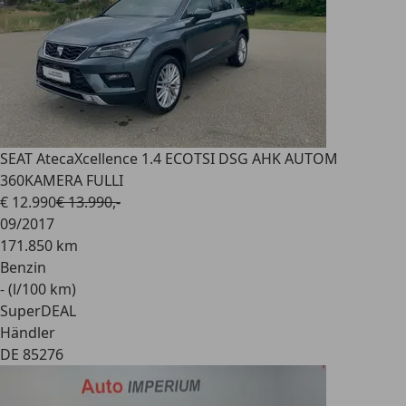
SEAT Ateca
Xcellence 1.4 ECOTSI DSG AHK AUTOM
360KAMERA FULLI
€ 12.990
€ 13.990,-
09/2017
171.850 km
Benzin
- (l/100 km)
SuperDEAL
Händler
DE 85276