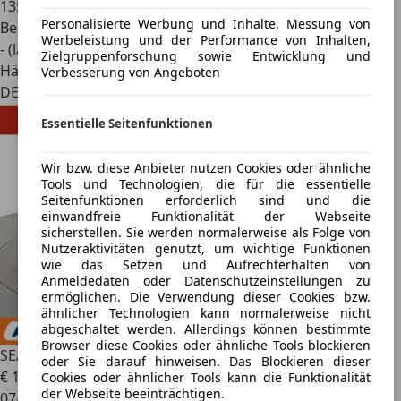
135.000 km
Personalisierte Werbung und Inhalte, Messung von
Benzin
Werbeleistung und der Performance von Inhalten,
- (l/100 km)
Zielgruppenforschung sowie Entwicklung und
Händler
Verbesserung von Angeboten
DE 36137
Essentielle Seitenfunktionen
Wir bzw. diese Anbieter nutzen Cookies oder ähnliche
Tools und Technologien, die für die essentielle
Seitenfunktionen erforderlich sind und die
einwandfreie Funktionalität der Webseite
sicherstellen. Sie werden normalerweise als Folge von
Nutzeraktivitäten genutzt, um wichtige Funktionen
wie das Setzen und Aufrechterhalten von
Anmeldedaten oder Datenschutzeinstellungen zu
ermöglichen. Die Verwendung dieser Cookies bzw.
ähnlicher Technologien kann normalerweise nicht
abgeschaltet werden. Allerdings können bestimmte
Browser diese Cookies oder ähnliche Tools blockieren
SEAT Ateca
1.0 TSI Style *NAV*TEMPO*PDC*ALU*KLIMA*
oder Sie darauf hinweisen. Das Blockieren dieser
€ 15.040
Cookies oder ähnlicher Tools kann die Funktionalität
der Webseite beeinträchtigen.
07/2020