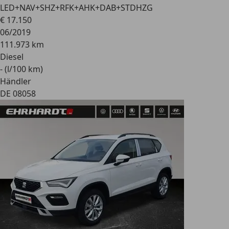
LED+NAV+SHZ+RFK+AHK+DAB+STDHZG
€ 17.150
06/2019
111.973 km
Diesel
- (l/100 km)
Händler
DE 08058