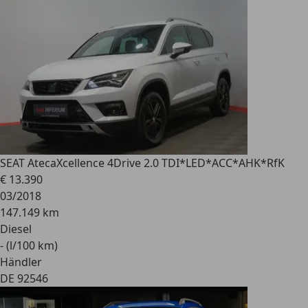
SEAT Ateca
Xcellence 4Drive 2.0 TDI*LED*ACC*AHK*RfK
€ 13.390
03/2018
147.149 km
Diesel
- (l/100 km)
Händler
DE 92546