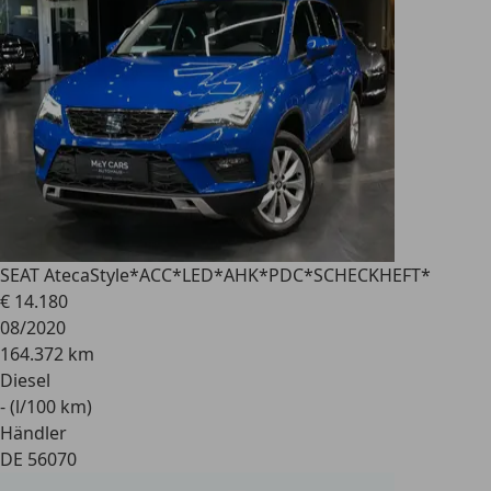
SEAT Ateca
Style*ACC*LED*AHK*PDC*SCHECKHEFT*
€ 14.180
08/2020
164.372 km
Diesel
- (l/100 km)
Händler
DE 56070