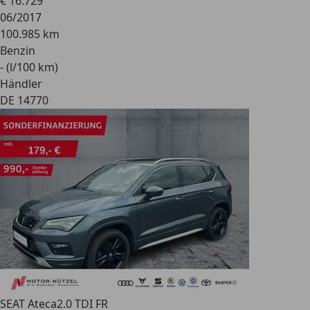
€ 16.729
06/2017
100.985 km
Benzin
- (l/100 km)
Händler
DE 14770
SEAT Ateca
2.0 TDI FR