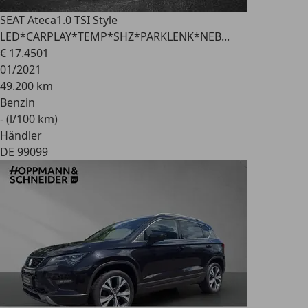
SEAT Ateca
1.0 TSI Style
LED*CARPLAY*TEMP*SHZ*PARKLENK*NEB...
€ 17.450
1
01/2021
49.200 km
Benzin
- (l/100 km)
Händler
DE 99099