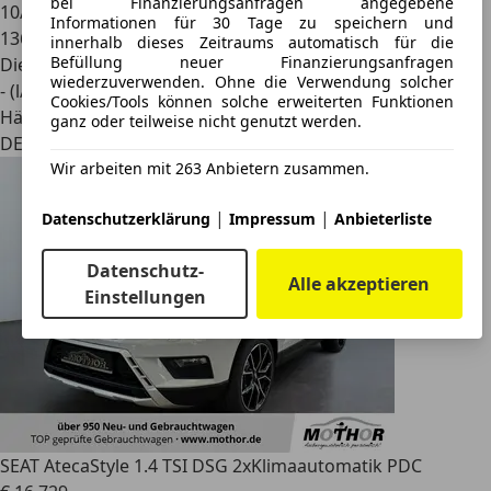
bei Finanzierungsanfragen angegebene
10/2019
Informationen für 30 Tage zu speichern und
136.000 km
innerhalb dieses Zeitraums automatisch für die
Befüllung neuer Finanzierungsanfragen
Diesel
wiederzuverwenden. Ohne die Verwendung solcher
- (l/100 km)
Cookies/Tools können solche erweiterten Funktionen
Händler
ganz oder teilweise nicht genutzt werden.
DE 49477
Wir arbeiten mit 263 Anbietern zusammen.
|
|
Datenschutzerklärung
Impressum
Anbieterliste
Datenschutz-
Alle akzeptieren
Einstellungen
SEAT Ateca
Style 1.4 TSI DSG 2xKlimaautomatik PDC