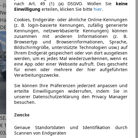
nach Art. 49 (1) (a) DSGVO. Wollen Sie
keine
- (l/100 km)
Einwilligung
erteilen, klicken Sie bitte
hier
.
Neu
Händler
Cookies, Endgeräte- oder ähnliche Online-Kennungen
(z. B. login-basierte Kennungen, zufällig generierte
DE 42579
Kennungen, netzwerkbasierte Kennungen) können
zusammen mit anderen Informationen (z. B.
Browsertyp und Browserinformationen, Sprache,
Bildschirmgröße, unterstützte Technologien usw.) auf
Ihrem Endgerät gespeichert oder von dort ausgelesen
werden, um es jedes Mal wiederzuerkennen, wenn es
eine App oder einer Webseite aufruft. Dies geschieht
für einen oder mehrere der hier aufgeführten
Verarbeitungszwecke.
Sie können Ihre Präferenzen jederzeit anpassen und
erteilte Einwilligungen widerrufen, indem Sie in
unserer Datenschutzerklärung den Privacy Manager
besuchen.
Zwecke
SEAT Ateca
Xcellence 4Drive
€ 14.999
Genaue Standortdaten und Identifikation durch
03/2018
Scannen von Endgeräten