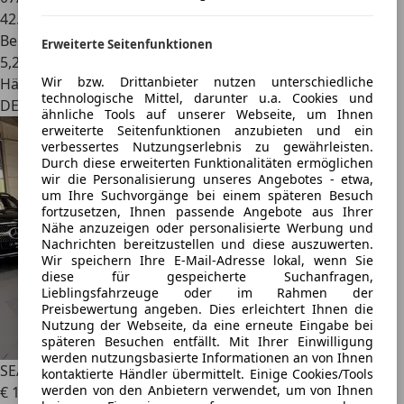
42.975 km
Benzin
Erweiterte Seitenfunktionen
5,2 l/100 km (komb.)
Wir bzw. Drittanbieter nutzen unterschiedliche
Händler
technologische Mittel, darunter u.a. Cookies und
DE 30880
ähnliche Tools auf unserer Webseite, um Ihnen
erweiterte Seitenfunktionen anzubieten und ein
verbessertes Nutzungserlebnis zu gewährleisten.
Durch diese erweiterten Funktionalitäten ermöglichen
wir die Personalisierung unseres Angebotes - etwa,
um Ihre Suchvorgänge bei einem späteren Besuch
fortzusetzen, Ihnen passende Angebote aus Ihrer
Nähe anzuzeigen oder personalisierte Werbung und
Nachrichten bereitzustellen und diese auszuwerten.
Wir speichern Ihre E-Mail-Adresse lokal, wenn Sie
diese für gespeicherte Suchanfragen,
Lieblingsfahrzeuge oder im Rahmen der
Preisbewertung angeben. Dies erleichtert Ihnen die
Nutzung der Webseite, da eine erneute Eingabe bei
späteren Besuchen entfällt. Mit Ihrer Einwilligung
werden nutzungsbasierte Informationen an von Ihnen
SEAT Ateca
2.0 TDI Style 4Drive DSG SHZ PDC AHK
kontaktierte Händler übermittelt. Einige Cookies/Tools
werden von den Anbietern verwendet, um von Ihnen
€ 15.990
1