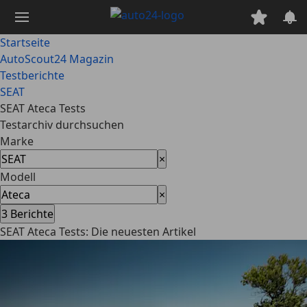
Zum
Hauptinhalt
springen
Startseite
AutoScout24 Magazin
Testberichte
SEAT
SEAT Ateca Tests
Testarchiv durchsuchen
Marke
×
Modell
×
3
Berichte
SEAT Ateca Tests: Die neuesten Artikel