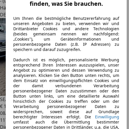
- (l/100 km)
finden, was Sie brauchen.
Händler
DE 07545
Um Ihnen die bestmögliche Benutzererfahrung auf
unseren Angeboten zu bieten, verwenden wir und
Drittanbieter Cookies und andere Technologien
(beides gemeinsam nennen wir nachfolgend:
„Cookies"), um Geräteinformationen und
personenbezogene Daten (z.B. IP Adressen) zu
speichern und darauf zuzugreifen.
Dadurch ist es möglich, personalisierte Werbung
entsprechend Ihren Interessen auszuspielen, unser
Angebot zu optimieren und dessen Verwendung zu
analysieren. Klicken Sie den Button unten rechts, um
dem Einsatz von einwilligungspflichten Cookies und
der damit verbundenen Verarbeitung
personenbezogener Daten zuzustimmen oder den
Button unten links, um eine detaillierte Auswahl
SEAT Ateca
Style 4Drive*PDC*Ahk*Navi*CarPlay*TOP
hinsichtlich der Cookies zu treffen oder um der
€ 14.998
Verarbeitung personenbezogener Daten zu
widersprechen, soweit diese auf Grundlage
08/2018
berechtigter Interessen erfolgt. Die
Einwilligung
117.066 km
umfasst auch die Übermittlung bestimmter
Diesel
personenbezogener Daten in Drittländer, u.a. die USA,