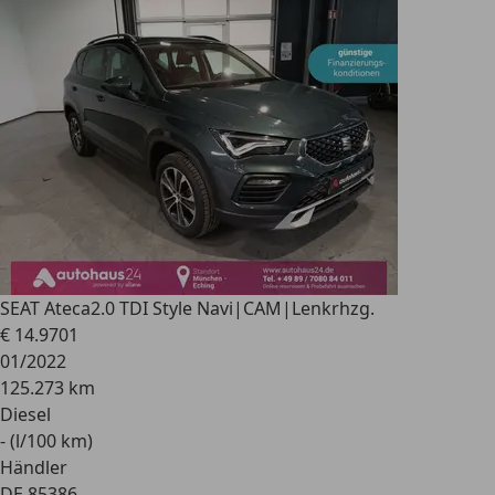
SEAT Ateca
2.0 TDI Style Navi|CAM|Lenkrhzg.
€ 14.970
1
01/2022
125.273 km
Diesel
- (l/100 km)
Händler
DE 85386