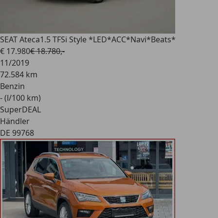
SEAT Ateca
1.5 TFSi Style *LED*ACC*Navi*Beats*
€ 17.980
€ 18.780,-
11/2019
72.584 km
Benzin
- (l/100 km)
SuperDEAL
Händler
DE 99768