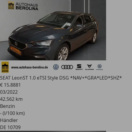
SEAT Leon
ST 1.0 eTSI Style DSG *NAV+*GRA*LED*SHZ*
€ 15.888
1
03/2022
42.562 km
Benzin
- (l/100 km)
Händler
DE 10709