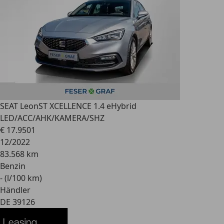
SEAT Leon
ST XCELLENCE 1.4 eHybrid
LED/ACC/AHK/KAMERA/SHZ
€ 17.950
1
12/2022
83.568 km
Benzin
- (l/100 km)
Händler
DE 39126