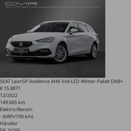
SEAT Leon
SP Xcellence AHK Voll-LED Winter-Paket DAB+
€ 15.887
1
12/2022
149.665 km
Elektro/Benzin
- (kWh/100 km)
Händler
DE 74255