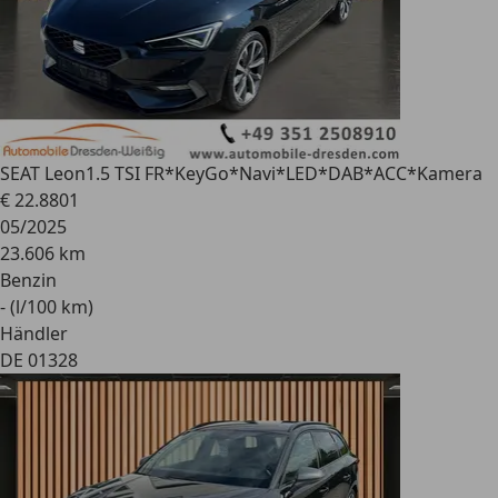
SEAT Leon
1.5 TSI FR*KeyGo*Navi*LED*DAB*ACC*Kamera
€ 22.880
1
05/2025
23.606 km
Benzin
- (l/100 km)
Händler
DE 01328