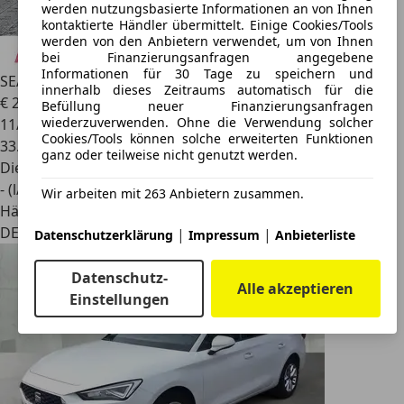
werden nutzungsbasierte Informationen an von Ihnen
kontaktierte Händler übermittelt. Einige Cookies/Tools
werden von den Anbietern verwendet, um von Ihnen
bei Finanzierungsanfragen angegebene
Informationen für 30 Tage zu speichern und
SEAT Leon
Sportstourer 2.0 TDI DSG STYLE LED+NAVI+SHZ
innerhalb dieses Zeitraums automatisch für die
€ 20.871
1
Befüllung neuer Finanzierungsanfragen
wiederzuverwenden. Ohne die Verwendung solcher
11/2023
Cookies/Tools können solche erweiterten Funktionen
33.954 km
ganz oder teilweise nicht genutzt werden.
Diesel
- (l/100 km)
Wir arbeiten mit 263 Anbietern zusammen.
Händler
DE 09119
|
|
Datenschutzerklärung
Impressum
Anbieterliste
Datenschutz-
Alle akzeptieren
Einstellungen