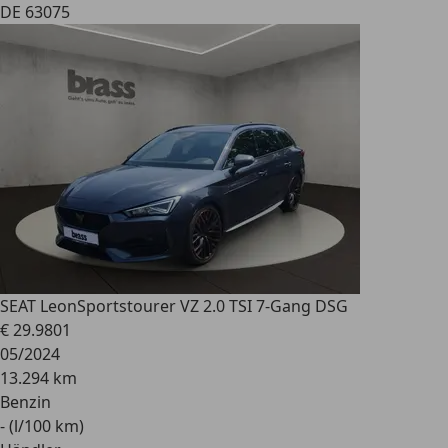
DE 63075
SEAT Leon
Sportstourer VZ 2.0 TSI 7-Gang DSG
€ 29.980
1
05/2024
13.294 km
Benzin
- (l/100 km)