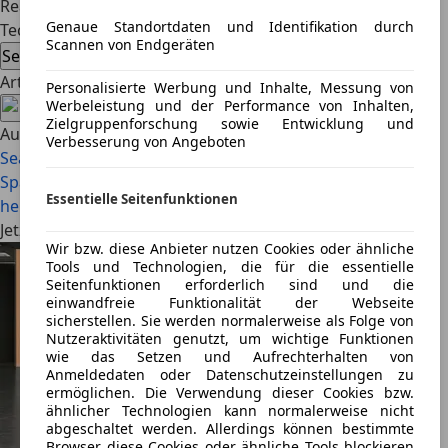
Reaktion des Touchscreens. (Text und Bild: Bernd Conrad)
Genaue Standortdaten und Identifikation durch
Technische Daten*
Scannen von Endgeräten
Seat Leon Sportstourer TDI
Artikel teilen
Personalisierte Werbung und Inhalte, Messung von
Werbeleistung und der Performance von Inhalten,
Zielgruppenforschung sowie Entwicklung und
Auch interessant
Verbesserung von Angeboten
Seat Ibiza & Arona Facelift (2026) im ersten Test: Die
Spanier sind zurück!
Kaufberater Seat Ateca (2016 bis
Essentielle Seitenfunktionen
heute): Spanier ohne Makel
Jetzt Seat Leon Sportstourer auf AutoScout24.de finden
Wir bzw. diese Anbieter nutzen Cookies oder ähnliche
Tools und Technologien, die für die essentielle
Seitenfunktionen erforderlich sind und die
einwandfreie Funktionalität der Webseite
sicherstellen. Sie werden normalerweise als Folge von
Nutzeraktivitäten genutzt, um wichtige Funktionen
wie das Setzen und Aufrechterhalten von
Anmeldedaten oder Datenschutzeinstellungen zu
ermöglichen. Die Verwendung dieser Cookies bzw.
ähnlicher Technologien kann normalerweise nicht
abgeschaltet werden. Allerdings können bestimmte
Browser diese Cookies oder ähnliche Tools blockieren