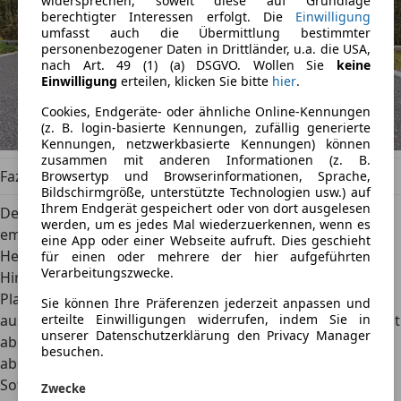
widersprechen, soweit diese auf Grundlage
berechtigter Interessen erfolgt. Die
Einwilligung
umfasst auch die Übermittlung bestimmter
personenbezogener Daten in Drittländer, u.a. die USA,
nach Art. 49 (1) (a) DSGVO. Wollen Sie
keine
Einwilligung
erteilen, klicken Sie bitte
hier
.
Cookies, Endgeräte- oder ähnliche Online-Kennungen
(z. B. login-basierte Kennungen, zufällig generierte
Kennungen, netzwerkbasierte Kennungen) können
zusammen mit anderen Informationen (z. B.
Fazit
Browsertyp und Browserinformationen, Sprache,
Bildschirmgröße, unterstützte Technologien usw.) auf
Ihrem Endgerät gespeichert oder von dort ausgelesen
Der Seat Leon Sportstourer gilt in den Augen vieler als
werden, um es jedes Mal wiederzuerkennen, wenn es
emotional gestalteter Kompaktkombi, gewinnt eher
eine App oder einer Webseite aufruft. Dies geschieht
Herzen als Golf und Octavia. Gleichzeitig sagt auch das
für einen oder mehrere der hier aufgeführten
Verarbeitungszwecke.
Hirn nicht „nein“, denn jetzt punktet der Spanier auch mit
Platz für Familie und Gepäck. Der 2.0 TDI mit 150 PS ist
Sie können Ihre Präferenzen jederzeit anpassen und
ausreichend stark und treibt den Kombi sparsam voran, ist
erteilte Einwilligungen widerrufen, indem Sie in
unserer Datenschutzerklärung den Privacy Manager
aber manchmal recht vorlaut. Viel mehr stört auf Dauer
besuchen.
aber die komplizierte Bedienung, vereinzelte
Softwareausfälle, getoppt von der manchmal trägen
Zwecke