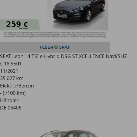
SEAT Leon
1.4 TSI e-Hybrid DSG ST XCELLENCE Navi/SHZ
€ 18.950
1
11/2021
35.027 km
Elektro/Benzin
- (l/100 km)
Händler
DE 06406