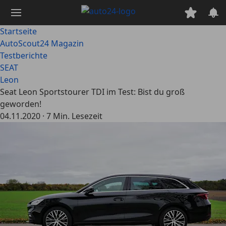
Zum
Hauptinhalt
springen
Startseite
AutoScout24 Magazin
Testberichte
SEAT
Leon
Seat Leon Sportstourer TDI im Test: Bist du groß
geworden!
04.11.2020
·
7 Min. Lesezeit