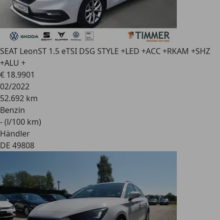
SEAT Leon
ST 1.5 eTSI DSG STYLE +LED +ACC +RKAM +SHZ
+ALU +
€ 18.990
1
02/2022
52.692 km
Benzin
- (l/100 km)
Händler
DE 49808