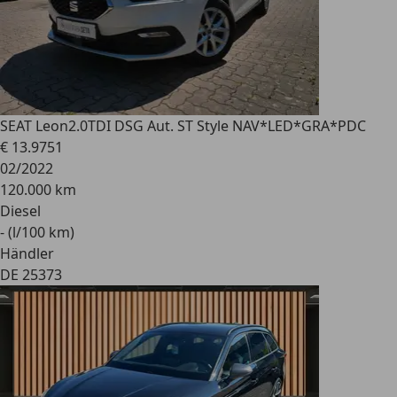
SEAT Leon
2.0TDI DSG Aut. ST Style NAV*LED*GRA*PDC
€ 13.975
1
02/2022
120.000 km
Diesel
- (l/100 km)
Händler
DE 25373