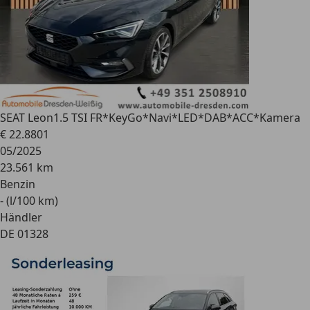
SEAT Leon
1.5 TSI FR*KeyGo*Navi*LED*DAB*ACC*Kamera
€ 22.880
1
05/2025
23.561 km
Benzin
- (l/100 km)
Händler
DE 01328