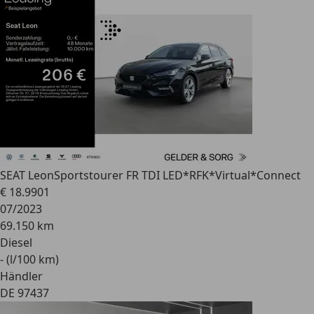
SEAT Leon
Sportstourer FR TDI LED*RFK*Virtual*Connect
€ 18.990
1
07/2023
69.150 km
Diesel
- (l/100 km)
Händler
DE 97437