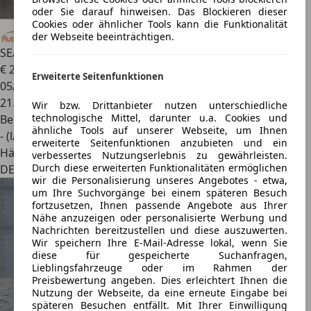
oder Sie darauf hinweisen. Das Blockieren dieser
Cookies oder ähnlicher Tools kann die Funktionalität
der Webseite beeinträchtigen.
SEAT Leon
1.5 TSI FR*KeyGo*Navi*LED*DAB*ACC*Kamera
€ 22.880
1
Erweiterte Seitenfunktionen
05/2025
21.061 km
Wir bzw. Drittanbieter nutzen unterschiedliche
technologische Mittel, darunter u.a. Cookies und
Benzin
ähnliche Tools auf unserer Webseite, um Ihnen
- (l/100 km)
erweiterte Seitenfunktionen anzubieten und ein
Händler
verbessertes Nutzungserlebnis zu gewährleisten.
Durch diese erweiterten Funktionalitäten ermöglichen
DE 01328
wir die Personalisierung unseres Angebotes - etwa,
um Ihre Suchvorgänge bei einem späteren Besuch
fortzusetzen, Ihnen passende Angebote aus Ihrer
Nähe anzuzeigen oder personalisierte Werbung und
Nachrichten bereitzustellen und diese auszuwerten.
Wir speichern Ihre E-Mail-Adresse lokal, wenn Sie
diese für gespeicherte Suchanfragen,
Lieblingsfahrzeuge oder im Rahmen der
Preisbewertung angeben. Dies erleichtert Ihnen die
Nutzung der Webseite, da eine erneute Eingabe bei
späteren Besuchen entfällt. Mit Ihrer Einwilligung