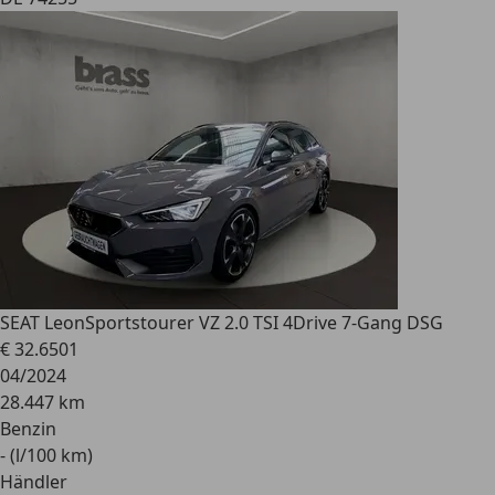
SEAT Leon
Sportstourer VZ 2.0 TSI 4Drive 7-Gang DSG
€ 32.650
1
04/2024
28.447 km
Benzin
- (l/100 km)
Händler