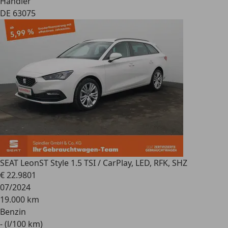
Händler
DE 63075
SEAT Leon
ST Style 1.5 TSI / CarPlay, LED, RFK, SHZ
€ 22.980
1
07/2024
19.000 km
Benzin
- (l/100 km)