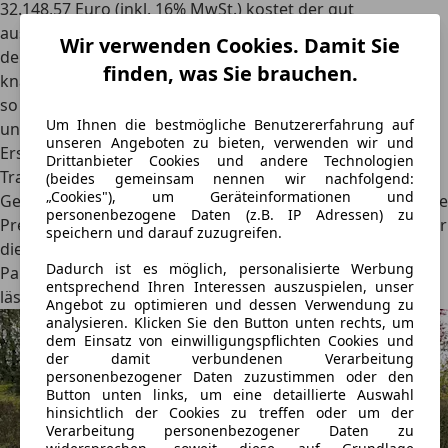
32.148,57 Euro (inkl. 16% MwSt.) kostet der gut
ausgestattete Seat Leon Xcellence als Sportstourer mit
Wir verwenden Cookies. Damit Sie
dem 150 PS Diesel. Damit liegt er, ausstattungsbereinigt,
finden, was Sie brauchen.
knapp 3.000 Euro unter einem VW Golf Variant Style und,
so viel zur neuen Hierarchie im Konzern, über 2.000 Euro
Um Ihnen die bestmögliche Benutzererfahrung auf
unter dem Skoda Octavia Combi Style.
unseren Angeboten zu bieten, verwenden wir und
Erst mit dem Fahrassistent XL zieht aber der zuverlässige
Drittanbieter Cookies und andere Technologien
Travel Assist mit vorausschauender
(beides gemeinsam nennen wir nachfolgend:
„Cookies"), um Geräteinformationen und
Geschwindigkeitsregelanlage in den Leon ein, dazu hält die
personenbezogene Daten (z.B. IP Adressen) zu
Preisliste weitere Verlockungen von größeren Rädern über
speichern und darauf zuzugreifen.
die elektrische Heckklappe bis hin zu Navigation und
Dadurch ist es möglich, personalisierte Werbung
Parklenkassistenz bereit. Ein tiefer Griff in diesen Korb
entsprechend Ihren Interessen auszuspielen, unser
lässt den Testwagenpreis auf üppige 41.162 Euro klettern.
Angebot zu optimieren und dessen Verwendung zu
analysieren. Klicken Sie den Button unten rechts, um
dem Einsatz von einwilligungspflichten Cookies und
der damit verbundenen Verarbeitung
personenbezogener Daten zuzustimmen oder den
Button unten links, um eine detaillierte Auswahl
hinsichtlich der Cookies zu treffen oder um der
Verarbeitung personenbezogener Daten zu