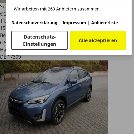
Subaru XV
Trend Vorführwagen EyeSight Hybrid
Wir arbeiten mit 263 Anbietern zusammen.
€ 27.500
1
11/2021
|
|
Datenschutzerklärung
Impressum
Anbieterliste
15.650 km
Benzin
Datenschutz-
Alle akzeptieren
6,5 l/100 km (komb.)
Einstellungen
Händler
DE 17309