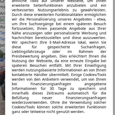
Grundpreis: ab 30.690 Euro
ähnliche Tools auf unserer Webseite, um Ihnen
erweiterte Seitenfunktionen anzubieten und ein
*Herstellerangaben
verbessertes Nutzungserlebnis zu gewährleisten.
Artikel teilen
Durch diese erweiterten Funktionalitäten ermöglichen
wir die Personalisierung unseres Angebotes - etwa,
um Ihre Suchvorgänge bei einem späteren Besuch
Auch interessant
fortzusetzen, Ihnen passende Angebote aus Ihrer
Test Subaru Forester (2025): Vielseitig wie eh und je
Erster
Nähe anzuzeigen oder personalisierte Werbung und
Nachrichten bereitzustellen und diese auszuwerten.
Test Subaru Forester (2025): Der Förster unter den Autos
Wir speichern Ihre E-Mail-Adresse lokal, wenn Sie
Jetzt Subaru XV auf AutoScout24.de finden
diese für gespeicherte Suchanfragen,
Lieblingsfahrzeuge oder im Rahmen der
Preisbewertung angeben. Dies erleichtert Ihnen die
Nutzung der Webseite, da eine erneute Eingabe bei
späteren Besuchen entfällt. Mit Ihrer Einwilligung
werden nutzungsbasierte Informationen an von Ihnen
kontaktierte Händler übermittelt. Einige Cookies/Tools
werden von den Anbietern verwendet, um von Ihnen
bei Finanzierungsanfragen angegebene
Informationen für 30 Tage zu speichern und
innerhalb dieses Zeitraums automatisch für die
Befüllung neuer Finanzierungsanfragen
wiederzuverwenden. Ohne die Verwendung solcher
Cookies/Tools können solche erweiterten Funktionen
ganz oder teilweise nicht genutzt werden.