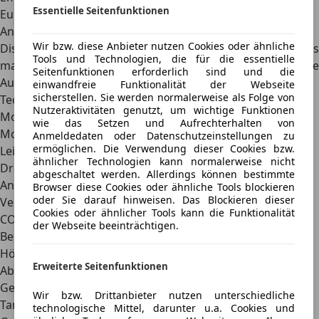
Essentielle Seitenfunktionen
Euro in der Basis. Dafür gibt es, neben dem stärkeren
Antrieb, immerhin auch ein Navigationssystem mit 8-Zoll-
Wir bzw. diese Anbieter nutzen Cookies oder ähnliche
Display, Keyless-Go, 18-Zoll-Leichtmetallfelgen und – wer es
Tools und Technologien, die für die essentielle
mag – sieben virtuelle Schaltstufen für die sonst stufenlose
Seitenfunktionen erforderlich sind und die
Automatik. (Text und Bild: Bernd Conrad)
einwandfreie Funktionalität der Webseite
sicherstellen. Sie werden normalerweise als Folge von
Technische Daten*
Nutzeraktivitäten genutzt, um wichtige Funktionen
Modell: Subaru XV 2.0ie e-Boxer
wie das Setzen und Aufrechterhalten von
Motor: 2.0-Vierzylinder-Boxer + E-Motor
Anmeldedaten oder Datenschutzeinstellungen zu
ermöglichen. Die Verwendung dieser Cookies bzw.
Leistung: 150 PS (110 kW) + 16,7 PS (12,3 kW)
ähnlicher Technologien kann normalerweise nicht
Drehmoment: 194 Nm + 66 Nm
abgeschaltet werden. Allerdings können bestimmte
Antrieb: Allrad, Automatik stufenlos
Browser diese Cookies oder ähnliche Tools blockieren
oder Sie darauf hinweisen. Das Blockieren dieser
Verbrauch kombiniert: 6,5 l/100 km²
Cookies oder ähnlicher Tools kann die Funktionalität
CO2-Emissionen kombiniert: 149 g/km²
der Webseite beeinträchtigen.
Beschleunigung (0 – 100 km/h): 10,7 s
Höchstgeschwindigkeit: 193 km/h
Erweiterte Seitenfunktionen
Abmessungen (L/B/H): 4,47 m/1,80 m/1,60 m
Gewicht: 1.556 kg
Wir bzw. Drittanbieter nutzen unterschiedliche
Tankvolumen: 48 l
technologische Mittel, darunter u.a. Cookies und