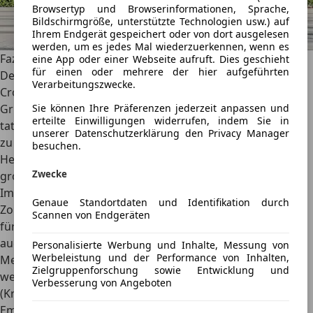
Browsertyp und Browserinformationen, Sprache,
Bildschirmgröße, unterstützte Technologien usw.) auf
Ihrem Endgerät gespeichert oder von dort ausgelesen
werden, um es jedes Mal wiederzuerkennen, wenn es
Fazit
eine App oder einer Webseite aufruft. Dies geschieht
für einen oder mehrere der hier aufgeführten
Der Subaru XV ist die ehrliche Haut unter den kompakten
Verarbeitungszwecke.
Crossovern. Er trägt seine Schminke nicht aus modischen
Sie können Ihre Präferenzen jederzeit anpassen und
Gründen, sondern um das Blechkleid über dem
erteilte Einwilligungen widerrufen, indem Sie in
tatkräftigen Allradantrieb vor Ästen, Schmutz und Geröll
unserer Datenschutzerklärung den Privacy Manager
zu schützen. Die e-Boxer-Technologie ist vor allem der
besuchen.
Herabsetzung von CO2-Emissionszielen dienlich. Einen
Zwecke
großen Verbrauchsvorteil im Alltag spürt man nicht.
Immerhin kann man kurze Strecken in einer Tempo-30-
Genaue Standortdaten und Identifikation durch
Zone elektrisch zurücklegen. Mit Preisen ab 30.690 Euro
Scannen von Endgeräten
für das Basismodell Trend ist der Subaru XV e-Boxer aber
auch kein Sonderangebot. Über 2.500 Euro beträgt der
Personalisierte Werbung und Inhalte, Messung von
Werbeleistung und der Performance von Inhalten,
Mehrpreis zum Vorgänger, der Preisabstand zum
Zielgruppenforschung sowie Entwicklung und
weiterhin angebotenen Subaru XV 1.6 i
Verbesserung von Angeboten
(Kraftstoffverbrauch kombiniert: 6,9 l/100km; CO2-
Emissionen kombiniert: 157 g/km²) liegt bei stolzen 7.000