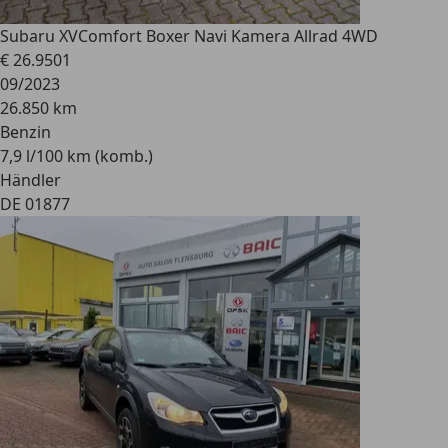
Subaru XV
Comfort Boxer Navi Kamera Allrad 4WD
€ 26.950
1
09/2023
26.850 km
Benzin
7,9 l/100 km (komb.)
Händler
DE 01877