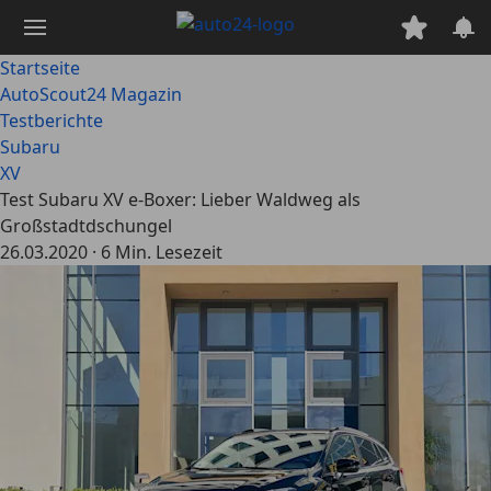
Zum
Hauptinhalt
springen
Startseite
AutoScout24 Magazin
Testberichte
Subaru
XV
Test Subaru XV e-Boxer: Lieber Waldweg als
Großstadtdschungel
26.03.2020
·
6 Min. Lesezeit