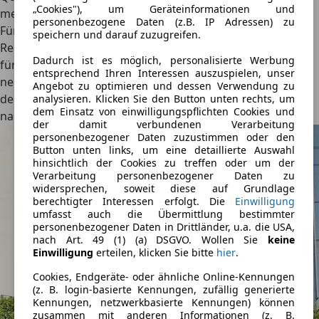
„Cookies"), um Geräteinformationen und
merkt man die Kompromissbereitschaft der Entwickler:
personenbezogene Daten (z.B. IP Adressen) zu
Für die gute Geländefähigkeit mussten sie etwas
speichern und darauf zuzugreifen.
Reisekomfort opfern. Wer aber einen kompakten Subaru
Dadurch ist es möglich, personalisierte Werbung
für den reinen Straßenbetrieb haben möchte, kann zum
entsprechend Ihren Interessen auszuspielen, unser
neun Zentimeter tiefer liegenden Impreza greifen. Auch
Angebot zu optimieren und dessen Verwendung zu
der soll übrigens im Laufe des Jahres als e-Boxer
analysieren. Klicken Sie den Button unten rechts, um
dem Einsatz von einwilligungspflichten Cookies und
nachgereicht werden.
der damit verbundenen Verarbeitung
personenbezogener Daten zuzustimmen oder den
Button unten links, um eine detaillierte Auswahl
hinsichtlich der Cookies zu treffen oder um der
Verarbeitung personenbezogener Daten zu
widersprechen, soweit diese auf Grundlage
berechtigter Interessen erfolgt. Die
Einwilligung
umfasst auch die Übermittlung bestimmter
personenbezogener Daten in Drittländer, u.a. die USA,
nach Art. 49 (1) (a) DSGVO. Wollen Sie
keine
Einwilligung
erteilen, klicken Sie bitte
hier
.
Cookies, Endgeräte- oder ähnliche Online-Kennungen
(z. B. login-basierte Kennungen, zufällig generierte
Kennungen, netzwerkbasierte Kennungen) können
zusammen mit anderen Informationen (z. B.