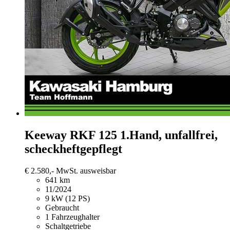
Keeway RKF 125
1.Hand, unfallfrei,
scheckheftgepflegt
€ 2.580,-
MwSt. ausweisbar
641 km
11/2024
9 kW (12 PS)
Gebraucht
1 Fahrzeughalter
Schaltgetriebe