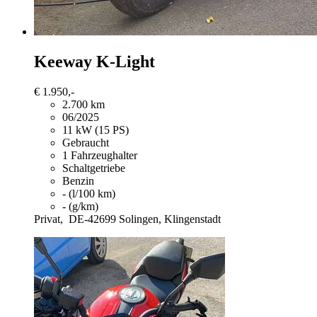
Keeway K-Light
€ 1.950,-
2.700 km
06/2025
11 kW (15 PS)
Gebraucht
1 Fahrzeughalter
Schaltgetriebe
Benzin
- (l/100 km)
- (g/km)
Privat,
DE-42699 Solingen, Klingenstadt