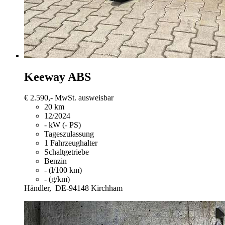
Keeway
ABS
€ 2.590,-
MwSt. ausweisbar
20 km
12/2024
- kW (- PS)
Tageszulassung
1 Fahrzeughalter
Schaltgetriebe
Benzin
- (l/100 km)
- (g/km)
Händler,
DE-94148 Kirchham