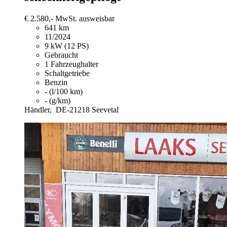
€ 2.580,-
MwSt. ausweisbar
641 km
11/2024
9 kW (12 PS)
Gebraucht
1 Fahrzeughalter
Schaltgetriebe
Benzin
- (l/100 km)
- (g/km)
Händler,
DE-21218 Seevetal