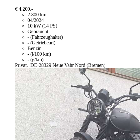
€ 4.200,-
2.800 km
04/2024
10 kW (14 PS)
Gebraucht
- (Fahrzeughalter)
- (Getriebeart)
Benzin
- (l/100 km)
- (g/km)
Privat,
DE-28329 Neue Vahr Nord (Bremen)