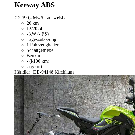
Keeway
ABS
€ 2.590,-
MwSt. ausweisbar
20 km
12/2024
- kW (- PS)
Tageszulassung
1 Fahrzeughalter
Schaltgetriebe
Benzin
- (l/100 km)
- (g/km)
Händler,
DE-94148 Kirchham