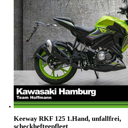
Keeway RKF 125
1.Hand, unfallfrei,
scheckheftgepflegt