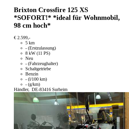
Brixton Crossfire 125
XS
*SOFORT!* *ideal für Wohnmobil,
98 cm hoch*
€ 2.599,-
5 km
- (Erstzulassung)
8 kW (11 PS)
Neu
- (Fahrzeughalter)
Schaltgetriebe
Benzin
- (l/100 km)
- (g/km)
Händler,
DE-83416 Surheim