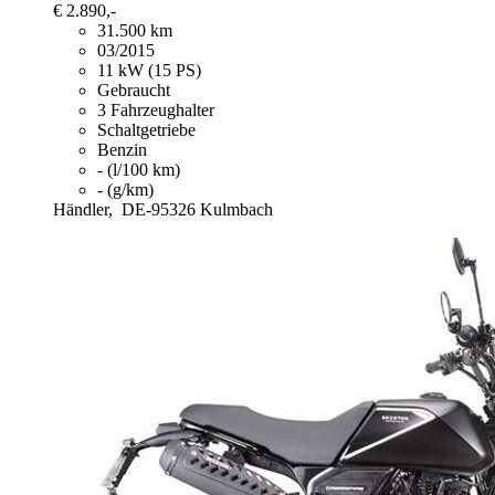
€ 2.890,-
31.500 km
03/2015
11 kW (15 PS)
Gebraucht
3 Fahrzeughalter
Schaltgetriebe
Benzin
- (l/100 km)
- (g/km)
Händler,
DE-95326 Kulmbach