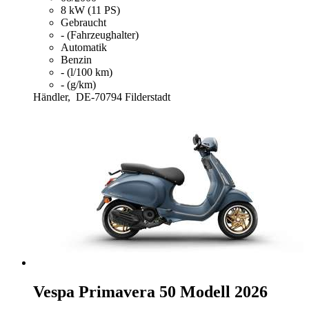
8 kW (11 PS)
Gebraucht
- (Fahrzeughalter)
Automatik
Benzin
- (l/100 km)
- (g/km)
Händler,
DE-70794 Filderstadt
Vespa Primavera 50
Modell 2026