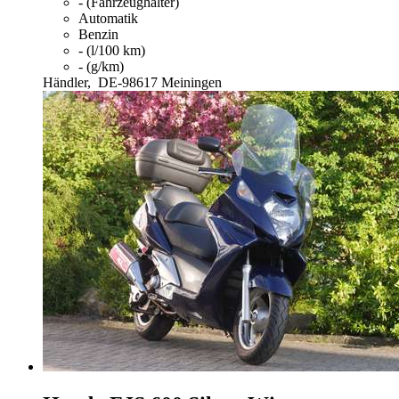
- (Fahrzeughalter)
Automatik
Benzin
- (l/100 km)
- (g/km)
Händler,
DE-98617 Meiningen