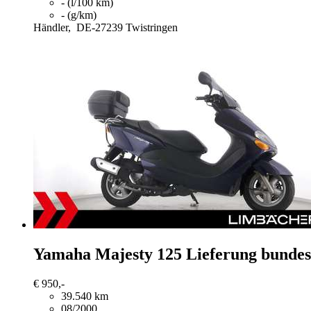
- (l/100 km)
- (g/km)
Händler,
DE-27239 Twistringen
Yamaha Majesty 125
Lieferung bundes
€ 950,-
39.540 km
08/2000