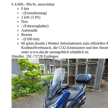
€ 4.600,-
MwSt. ausweisbar
0 km
- (Erstzulassung)
2 kW (3 PS)
Neu
- (Fahrzeughalter)
Automatik
Benzin
- (l/100 km)
60 g/km (komb.)
Weitere Informationen zum offiziellen
Kraftstoffverbrauch, die CO2-Emissionen und den Stro
unter www.dat.de unentgeltlich erhältlich ist.
Händler,
DE-73728 Esslingen