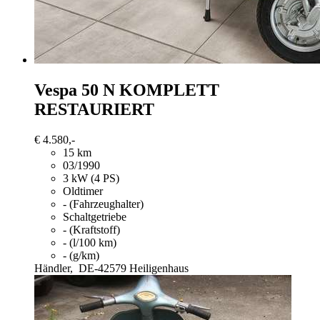
Vespa 50 N
KOMPLETT
RESTAURIERT
€ 4.580,-
15 km
03/1990
3 kW (4 PS)
Oldtimer
- (Fahrzeughalter)
Schaltgetriebe
- (Kraftstoff)
- (l/100 km)
- (g/km)
Händler,
DE-42579 Heiligenhaus