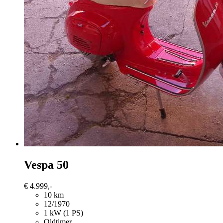
Vespa 50
€ 4.999,-
10 km
12/1970
1 kW (1 PS)
Oldtimer