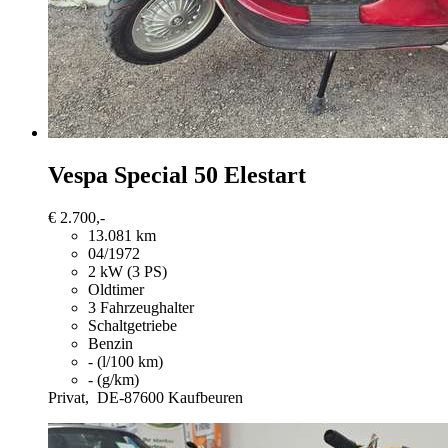
Vespa Special 50
Elestart
€ 2.700,-
13.081 km
04/1972
2 kW (3 PS)
Oldtimer
3 Fahrzeughalter
Schaltgetriebe
Benzin
- (l/100 km)
- (g/km)
Privat,
DE-87600 Kaufbeuren