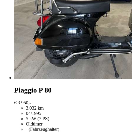
Piaggio P 80
€ 3.950,-
3.032 km
04/1995
5 kW (7 PS)
Oldtimer
- (Fahrzeughalter)