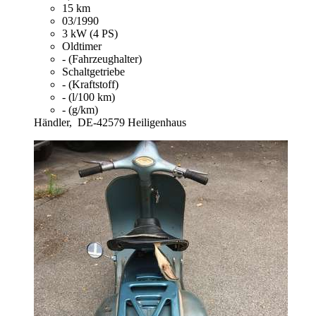
15 km
03/1990
3 kW (4 PS)
Oldtimer
- (Fahrzeughalter)
Schaltgetriebe
- (Kraftstoff)
- (l/100 km)
- (g/km)
Händler,
DE-42579 Heiligenhaus