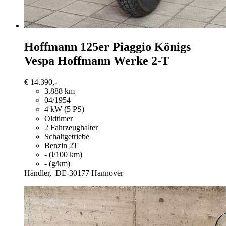
Hoffmann
125er Piaggio Königs
Vespa Hoffmann Werke 2-T
€ 14.390,-
3.888 km
04/1954
4 kW (5 PS)
Oldtimer
2 Fahrzeughalter
Schaltgetriebe
Benzin 2T
- (l/100 km)
- (g/km)
Händler,
DE-30177 Hannover