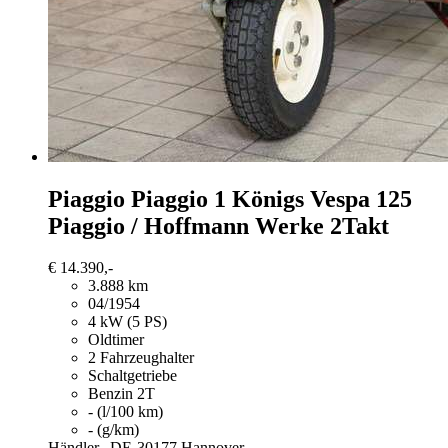
Piaggio Piaggio 1
Königs Vespa 125
Piaggio / Hoffmann Werke 2Takt
€ 14.390,-
3.888 km
04/1954
4 kW (5 PS)
Oldtimer
2 Fahrzeughalter
Schaltgetriebe
Benzin 2T
- (l/100 km)
- (g/km)
Händler,
DE-30177 Hannover