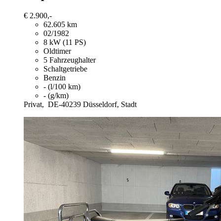
€ 2.900,-
62.605 km
02/1982
8 kW (11 PS)
Oldtimer
5 Fahrzeughalter
Schaltgetriebe
Benzin
- (l/100 km)
- (g/km)
Privat,
DE-40239 Düsseldorf, Stadt