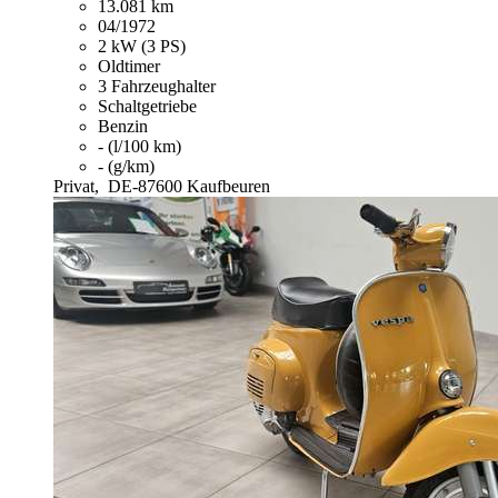
13.081 km
04/1972
2 kW (3 PS)
Oldtimer
3 Fahrzeughalter
Schaltgetriebe
Benzin
- (l/100 km)
- (g/km)
Privat,
DE-87600 Kaufbeuren