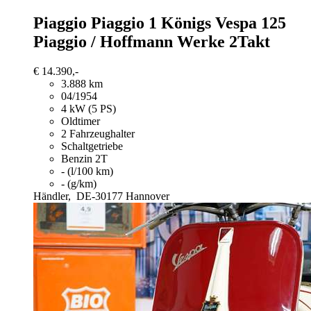
Piaggio Piaggio 1
Königs Vespa 125
Piaggio / Hoffmann Werke 2Takt
€ 14.390,-
3.888 km
04/1954
4 kW (5 PS)
Oldtimer
2 Fahrzeughalter
Schaltgetriebe
Benzin 2T
- (l/100 km)
- (g/km)
Händler,
DE-30177 Hannover