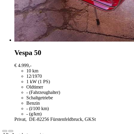
Vespa 50
€ 4.999,-
10 km
12/1970
1 kW (1 PS)
Oldtimer
- (Fahrzeughalter)
Schaltgetriebe
Benzin
- (l/100 km)
- (g/km)
Privat,
DE-82256 Fürstenfeldbruck, GKSt