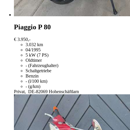
Piaggio P 80
€ 3.950,-
3.032 km
04/1995
5 kW (7 PS)
Oldtimer
- (Fahrzeughalter)
Schaltgetriebe
Benzin
- (l/100 km)
- (g/km)
Privat,
DE-82069 Hohenschäftlarn