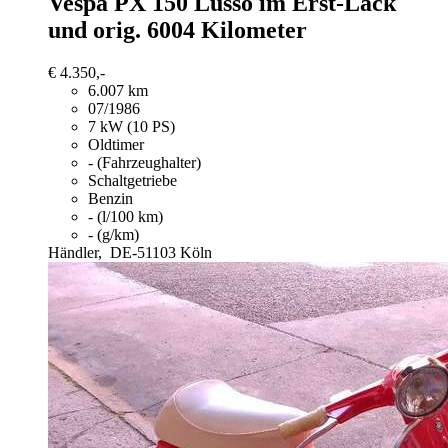
Vespa PX 150
Lusso im Erst-Lack
und orig. 6004 Kilometer
€ 4.350,-
6.007 km
07/1986
7 kW (10 PS)
Oldtimer
- (Fahrzeughalter)
Schaltgetriebe
Benzin
- (l/100 km)
- (g/km)
Händler,
DE-51103 Köln