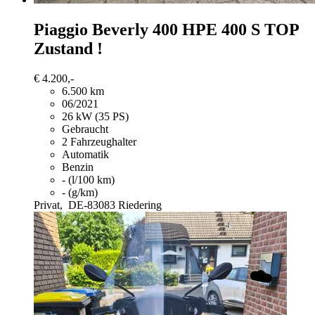
Piaggio Beverly 400
HPE 400 S TOP
Zustand !
€ 4.200,-
6.500 km
06/2021
26 kW (35 PS)
Gebraucht
2 Fahrzeughalter
Automatik
Benzin
- (l/100 km)
- (g/km)
Privat,
DE-83083 Riedering