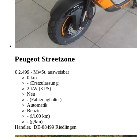
Peugeot Streetzone
€ 2.499,-
MwSt. ausweisbar
0 km
- (Erstzulassung)
2 kW (3 PS)
Neu
- (Fahrzeughalter)
Automatik
Benzin
- (l/100 km)
- (g/km)
Händler,
DE-88499 Riedlingen