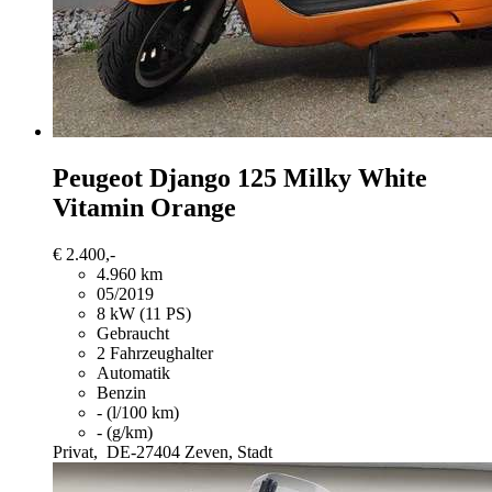
Peugeot Django 125
Milky White
Vitamin Orange
€ 2.400,-
4.960 km
05/2019
8 kW (11 PS)
Gebraucht
2 Fahrzeughalter
Automatik
Benzin
- (l/100 km)
- (g/km)
Privat,
DE-27404 Zeven, Stadt