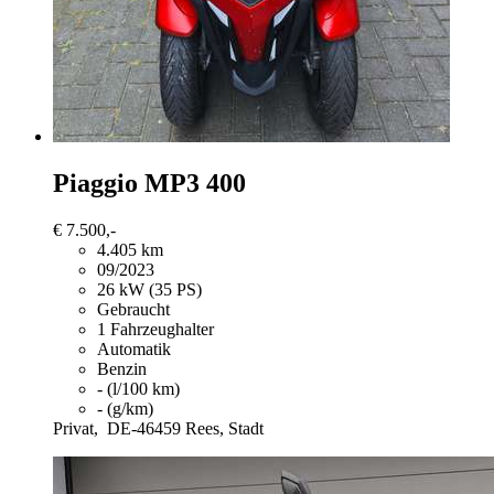
Piaggio MP3 400
€ 7.500,-
4.405 km
09/2023
26 kW (35 PS)
Gebraucht
1 Fahrzeughalter
Automatik
Benzin
- (l/100 km)
- (g/km)
Privat,
DE-46459 Rees, Stadt