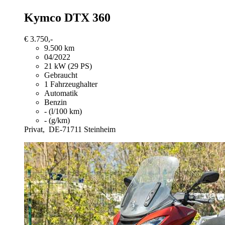
Kymco DTX 360
€ 3.750,-
9.500 km
04/2022
21 kW (29 PS)
Gebraucht
1 Fahrzeughalter
Automatik
Benzin
- (l/100 km)
- (g/km)
Privat,
DE-71711 Steinheim