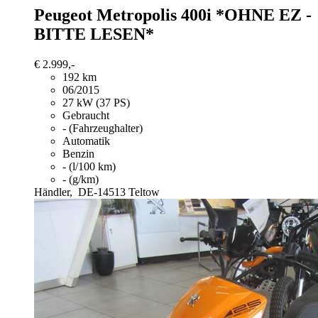
Peugeot Metropolis
400i *OHNE EZ -
BITTE LESEN*
€ 2.999,-
192 km
06/2015
27 kW (37 PS)
Gebraucht
- (Fahrzeughalter)
Automatik
Benzin
- (l/100 km)
- (g/km)
Händler,
DE-14513 Teltow