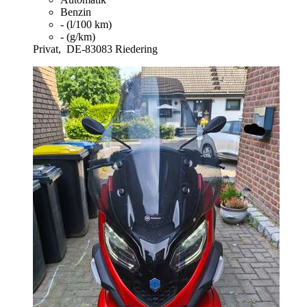
Benzin
- (l/100 km)
- (g/km)
Privat,
DE-83083 Riedering