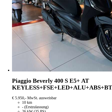
Piaggio Beverly 400
S E5+ AT
KEYLESS+FSE+LED+ALU+ABS+B
€ 5.950,-
MwSt. ausweisbar
10 km
- (Erstzulassung)
26 kW (35 PS)