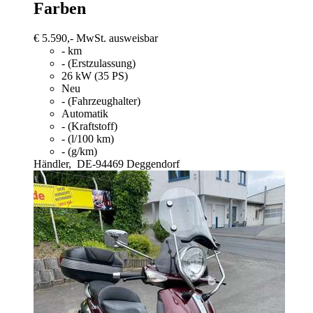
Farben
€ 5.590,-
MwSt. ausweisbar
- km
- (Erstzulassung)
26 kW (35 PS)
Neu
- (Fahrzeughalter)
Automatik
- (Kraftstoff)
- (l/100 km)
- (g/km)
Händler,
DE-94469 Deggendorf