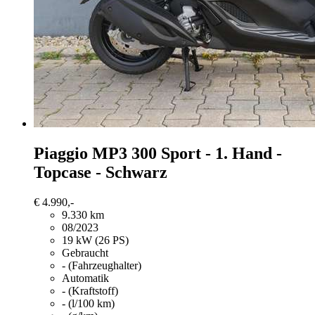
Piaggio MP3 300
Sport - 1. Hand -
Topcase - Schwarz
€ 4.990,-
9.330 km
08/2023
19 kW (26 PS)
Gebraucht
- (Fahrzeughalter)
Automatik
- (Kraftstoff)
- (l/100 km)