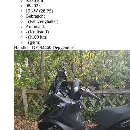
9.330 km
08/2023
19 kW (26 PS)
Gebraucht
- (Fahrzeughalter)
Automatik
- (Kraftstoff)
- (l/100 km)
- (g/km)
Händler,
DE-94469 Deggendorf