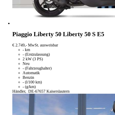
Piaggio Liberty 50
Liberty 50 S E5
€ 2.749,-
MwSt. ausweisbar
- km
- (Erstzulassung)
2 kW (3 PS)
Neu
- (Fahrzeughalter)
Automatik
Benzin
- (l/100 km)
- (g/km)
Händler,
DE-67657 Kaiserslautern