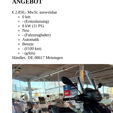
ANGEBOT
€ 2.850,-
MwSt. ausweisbar
0 km
- (Erstzulassung)
8 kW (11 PS)
Neu
- (Fahrzeughalter)
Automatik
Benzin
- (l/100 km)
- (g/km)
Händler,
DE-98617 Meiningen