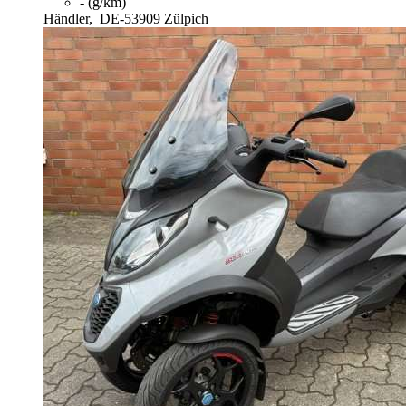
- (g/km)
Händler,
DE-53909 Zülpich