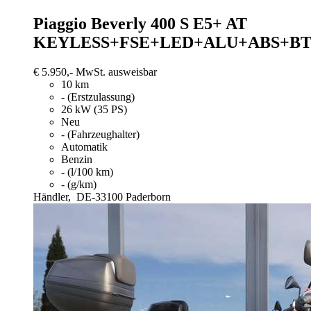
Piaggio Beverly 400
S E5+ AT
KEYLESS+FSE+LED+ALU+ABS+B
€ 5.950,-
MwSt. ausweisbar
10 km
- (Erstzulassung)
26 kW (35 PS)
Neu
- (Fahrzeughalter)
Automatik
Benzin
- (l/100 km)
- (g/km)
Händler,
DE-33100 Paderborn