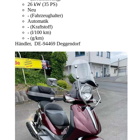
26 kW (35 PS)
Neu
- (Fahrzeughalter)
Automatik
- (Kraftstoff)
- (l/100 km)
- (g/km)
Händler,
DE-94469 Deggendorf