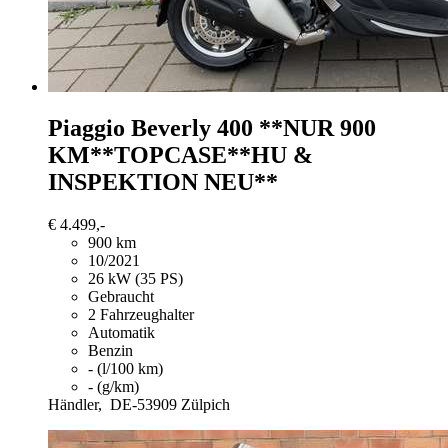
Piaggio Beverly 400
**NUR 900
KM**TOPCASE**HU &
INSPEKTION NEU**
€ 4.499,-
900 km
10/2021
26 kW (35 PS)
Gebraucht
2 Fahrzeughalter
Automatik
Benzin
- (l/100 km)
- (g/km)
Händler,
DE-53909 Zülpich