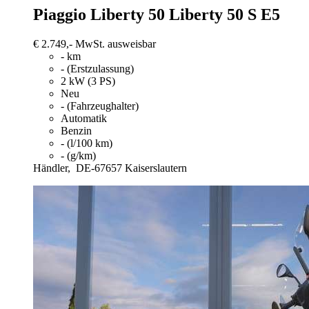
Piaggio Liberty 50
Liberty 50 S E5
€ 2.749,-
MwSt. ausweisbar
- km
- (Erstzulassung)
2 kW (3 PS)
Neu
- (Fahrzeughalter)
Automatik
Benzin
- (l/100 km)
- (g/km)
Händler,
DE-67657 Kaiserslautern