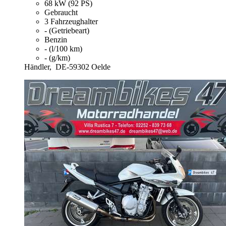
68 kW (92 PS)
Gebraucht
3 Fahrzeughalter
- (Getriebeart)
Benzin
- (l/100 km)
- (g/km)
Händler,
DE-59302 Oelde