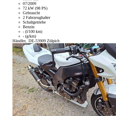
07/2009
72 kW (98 PS)
Gebraucht
2 Fahrzeughalter
Schaltgetriebe
Benzin
- (l/100 km)
- (g/km)
Händler,
DE-53909 Zülpich