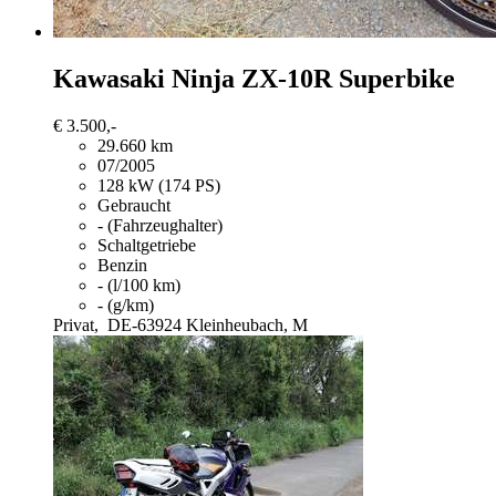
Kawasaki Ninja ZX-10R
Superbike
€ 3.500,-
29.660 km
07/2005
128 kW (174 PS)
Gebraucht
- (Fahrzeughalter)
Schaltgetriebe
Benzin
- (l/100 km)
- (g/km)
Privat,
DE-63924 Kleinheubach, M