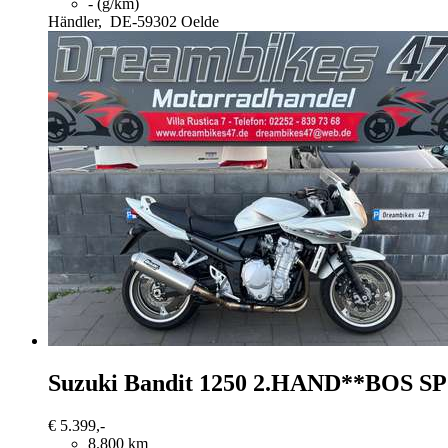
- (g/km)
Händler,
DE-59302 Oelde
Suzuki Bandit 1250
2.HAND**BOS S
€ 5.399,-
8.800 km