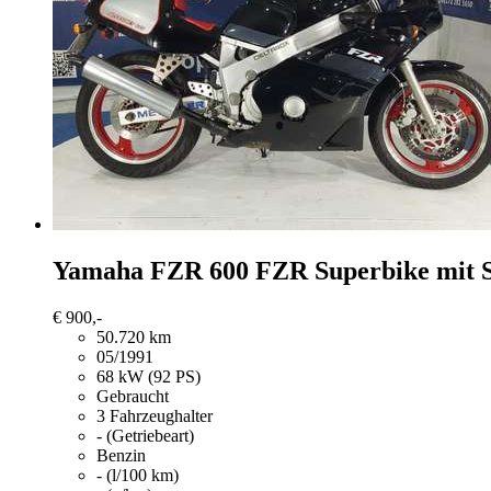
Yamaha FZR 600
FZR Superbike mit 
€ 900,-
50.720 km
05/1991
68 kW (92 PS)
Gebraucht
3 Fahrzeughalter
- (Getriebeart)
Benzin
- (l/100 km)