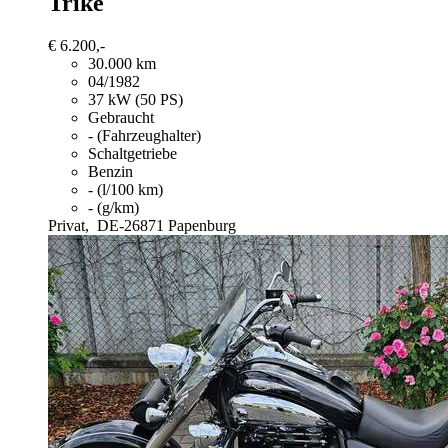
Trike
€ 6.200,-
30.000 km
04/1982
37 kW (50 PS)
Gebraucht
- (Fahrzeughalter)
Schaltgetriebe
Benzin
- (l/100 km)
- (g/km)
Privat,
DE-26871 Papenburg