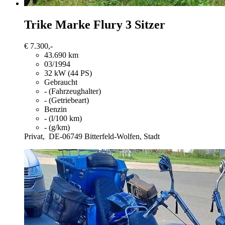
Trike
Marke Flury 3 Sitzer
€ 7.300,-
43.690 km
03/1994
32 kW (44 PS)
Gebraucht
- (Fahrzeughalter)
- (Getriebeart)
Benzin
- (l/100 km)
- (g/km)
Privat,
DE-06749 Bitterfeld-Wolfen, Stadt