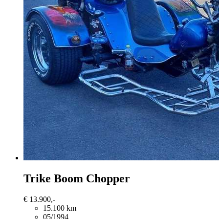
Trike
Boom Chopper
€ 13.900,-
15.100 km
05/1994