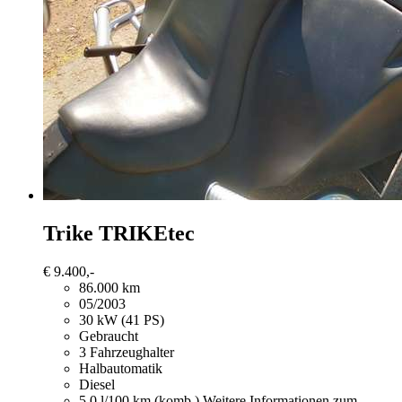
Trike TRIKEtec
€ 9.400,-
86.000 km
05/2003
30 kW (41 PS)
Gebraucht
3 Fahrzeughalter
Halbautomatik
Diesel
5,0 l/100 km (komb.)
Weitere Informationen zum