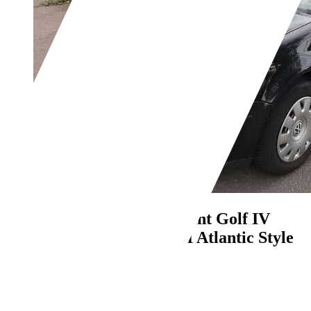
Volkswagen Golf Variant
Golf IV
Variant Diesel 1.9 TDI Atlantic Style
€ 2.400,-
200.000 km
09/2005
74 kW (101 PS)