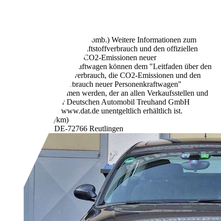
Gebraucht
- (Fahrzeughalter)
Schaltgetriebe
Diesel
5,1 l/100 km (komb.)
Weitere Informationen zum
offiziellen Kraftstoffverbrauch und den offiziellen
spezifischen CO2-Emissionen neuer
Personenkraftwagen können dem "Leitfaden über den
Kraftstoffverbrauch, die CO2-Emissionen und den
Stromverbrauch neuer Personenkraftwagen"
entnommen werden, der an allen Verkaufsstellen und
bei der Deutschen Automobil Treuhand GmbH
unter www.dat.de unentgeltlich erhältlich ist.
- (g/km)
Händler,
DE-72766 Reutlingen