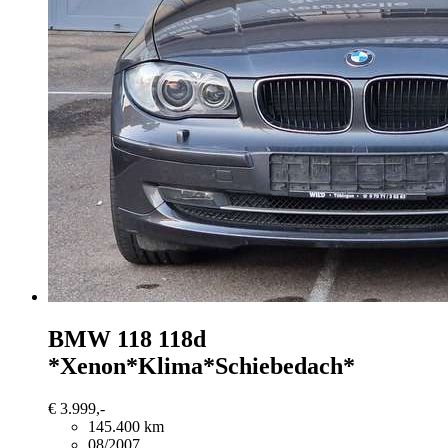
BMW 118
118d
*Xenon*Klima*Schiebedach*
€ 3.999,-
145.400 km
08/2007