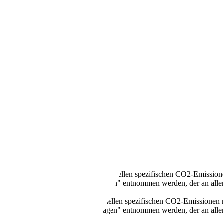
.)
llen Kraftstoffverbrauch und den offiziellen spezifischen CO2-Emissi
mverbrauch neuer Personenkraftwagen" entnommen werden, der an all
n Kraftstoffverbrauch und den offiziellen spezifischen CO2-Emissione
mverbrauch neuer Personenkraftwagen" entnommen werden, der an all