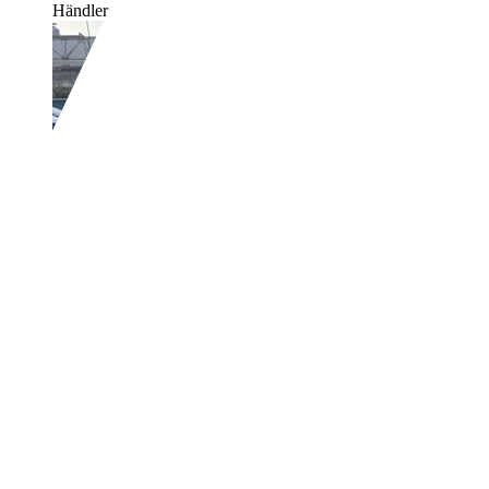
Händler,
DE-70794 Filderstadt
Mitsubishi Space Star
Top TÜV und H
€ 2.000,-
260.000 km