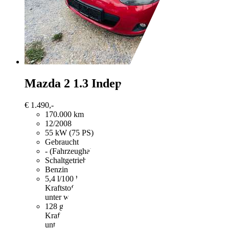
Mazda 2
1.3 Independence Sport (3-trg
€ 1.490,-
170.000 km
12/2008
55 kW (75 PS)
Gebraucht
- (Fahrzeughalter)
Schaltgetriebe
Benzin
5,4 l/100 km (komb.)
Weitere Informationen zum offizie
Kraftstoffverbrauch, die CO2-Emissionen und den Stro
unter www.dat.de unentgeltlich erhältlich ist.
128 g/km (komb.)
Weitere Informationen zum offizielle
Kraftstoffverbrauch, die CO2-Emissionen und den Stro
unter www.dat.de unentgeltlich erhältlich ist.