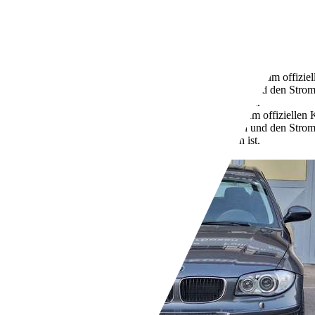
10/2014
59 kW (80 PS)
Gebraucht
2 Fahrzeughalter
Schaltgetriebe
Benzin
4,1 l/100 km (komb.)
Weitere Informationen zum offizie
Kraftstoffverbrauch, die CO2-Emissionen und den Stro
unter www.dat.de unentgeltlich erhältlich ist.
97 g/km (komb.)
Weitere Informationen zum offiziellen
Kraftstoffverbrauch, die CO2-Emissionen und den Stro
unter www.dat.de unentgeltlich erhältlich ist.
Händler,
DE-70469 Stuttgart