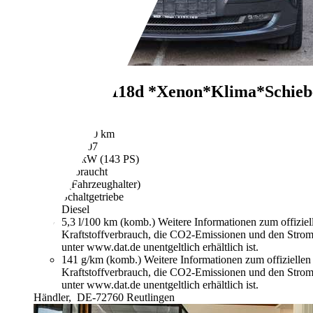
BMW 118
118d *Xenon*Klima*Schieb
€ 3.999,-
145.400 km
08/2007
105 kW (143 PS)
Gebraucht
- (Fahrzeughalter)
Schaltgetriebe
Diesel
5,3 l/100 km (komb.)
Weitere Informationen zum offizie
Kraftstoffverbrauch, die CO2-Emissionen und den Stro
unter www.dat.de unentgeltlich erhältlich ist.
141 g/km (komb.)
Weitere Informationen zum offizielle
Kraftstoffverbrauch, die CO2-Emissionen und den Stro
unter www.dat.de unentgeltlich erhältlich ist.
Händler,
DE-72760 Reutlingen