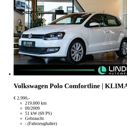
Volkswagen Polo
Comfortline | KLIMA
€ 2.990,-
219.000 km
09/2009
51 kW (69 PS)
Gebraucht
- (Fahrzeughalter)