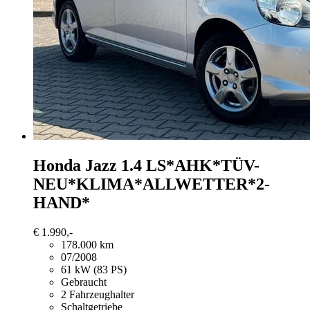
Honda Jazz
1.4 LS*AHK*TÜV-
NEU*KLIMA*ALLWETTER*2-
HAND*
€ 1.990,-
178.000 km
07/2008
61 kW (83 PS)
Gebraucht
2 Fahrzeughalter
Schaltgetriebe