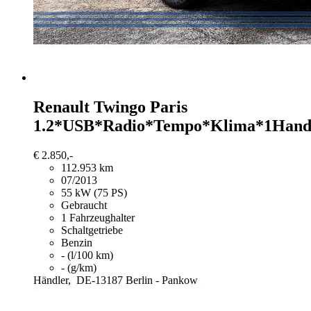
Renault Twingo
Paris
1.2*USB*Radio*Tempo*Klima*1Han
€ 2.850,-
112.953 km
07/2013
55 kW (75 PS)
Gebraucht
1 Fahrzeughalter
Schaltgetriebe
Benzin
- (l/100 km)
- (g/km)
Händler,
DE-13187 Berlin - Pankow