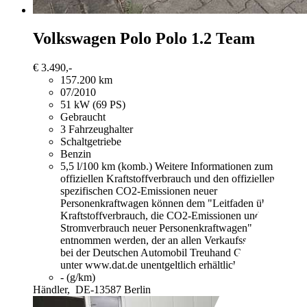
Volkswagen Polo
Polo 1.2 Team
€ 3.490,-
157.200 km
07/2010
51 kW (69 PS)
Gebraucht
3 Fahrzeughalter
Schaltgetriebe
Benzin
5,5 l/100 km (komb.)
Weitere Informationen zum
offiziellen Kraftstoffverbrauch und den offiziellen
spezifischen CO2-Emissionen neuer
Personenkraftwagen können dem "Leitfaden über den
Kraftstoffverbrauch, die CO2-Emissionen und den
Stromverbrauch neuer Personenkraftwagen"
entnommen werden, der an allen Verkaufsstellen und
bei der Deutschen Automobil Treuhand GmbH
unter www.dat.de unentgeltlich erhältlich ist.
- (g/km)
Händler,
DE-13587 Berlin