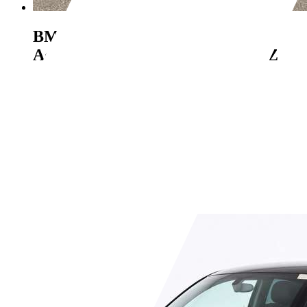
BMW 318
318 d Gran Turismo
Advantage PANO NAVI ACC AHZ
€ 6.999,-
222.981 km
04/2016
110 kW (150 PS)
Gebraucht
2 Fahrzeughalter
Schaltgetriebe
Diesel
- (l/100 km)
- (g/km)
Händler,
DE-13581 Berlin