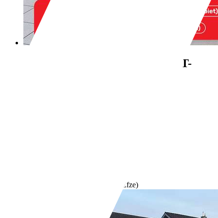
Hyundai VELOSTER
1.6 Style T-
Leder Pano 8-Fach Keyless
€ 6.980,-
116.800 km
09/2014
103 kW (140 PS)
Gebraucht
2 Fahrzeughalter
Schaltgetriebe
Benzin
- (l/100 km)
- (g/km)
Händler,
DE-34576 Homberg (Efze)