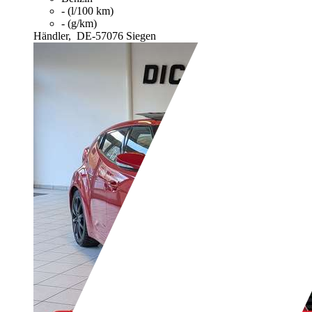
- (l/100 km)
- (g/km)
Händler,
DE-57076 Siegen