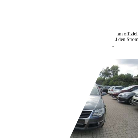
03/2022
96 kW (131 PS)
Gebraucht
2 Fahrzeughalter
Schaltgetriebe
Benzin
0,0 l/100 km (komb.)
Weitere Informationen zum offizie
Kraftstoffverbrauch, die CO2-Emissionen und den Stro
unter www.dat.de unentgeltlich erhältlich ist.
- (g/km)
Händler,
DE-35463 Fernwald-Steinbach