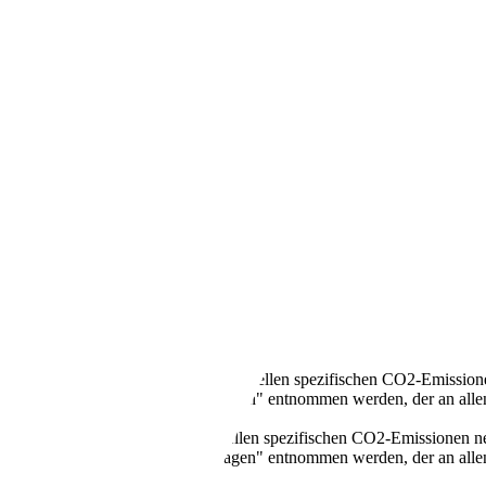
llen Kraftstoffverbrauch und den offiziellen spezifischen CO2-Emissi
mverbrauch neuer Personenkraftwagen" entnommen werden, der an all
 Kraftstoffverbrauch und den offiziellen spezifischen CO2-Emissionen
mverbrauch neuer Personenkraftwagen" entnommen werden, der an all