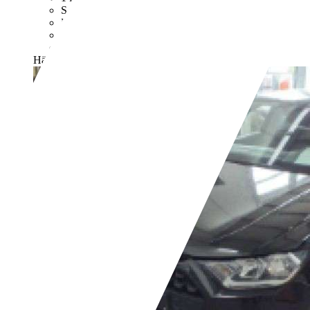
Schaltgetriebe
Benzin
- (l/100 km)
- (g/km)
Händler,
DE-35236 Breidenbach