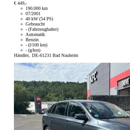
€ 449,-
190.000 km
07/2001
40 kW (54 PS)
Gebraucht
- (Fahrzeughalter)
Automatik
Benzin
- (l/100 km)
- (g/km)
Händler,
DE-61231 Bad Nauheim