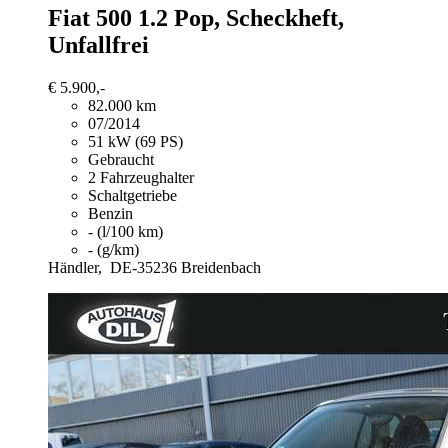
Fiat 500
1.2 Pop, Scheckheft,
Unfallfrei
€ 5.900,-
82.000 km
07/2014
51 kW (69 PS)
Gebraucht
2 Fahrzeughalter
Schaltgetriebe
Benzin
- (l/100 km)
- (g/km)
Händler,
DE-35236 Breidenbach