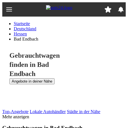
Zum
Hauptinhalt
springen
Startseite
Deutschland
Hessen
Bad Endbach
Gebrauchtwagen
finden in Bad
Endbach
Angebote in deiner Nähe
Top-Angebote
Lokale Autohändler
Städte in der Nähe
Mehr anzeigen
Gebrauchtwagen in Bad Endbach