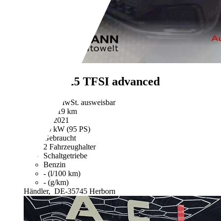
Audi A1
25 TFSI advanced
€ 16.890,-
MwSt. ausweisbar
39.919 km
04/2021
70 kW (95 PS)
Gebraucht
2 Fahrzeughalter
Schaltgetriebe
Benzin
- (l/100 km)
- (g/km)
Händler,
DE-35745 Herborn