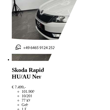
Skoda Rapid/Spaceback
1.2 TSI Drive
HU/AU Neu, 1. Hand
€ 7.499,-
101.900 km
10/2014
77 kW (105 PS)
Gebraucht
1 Fahrzeughalter