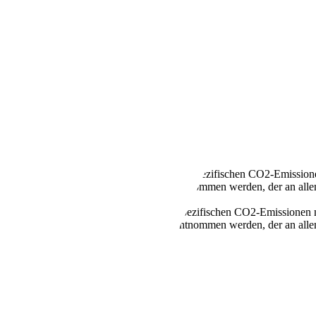
KLIMA | Wenig KM | 1.HAND
llen Kraftstoffverbrauch und den offiziellen spezifischen CO2-Emissi
mverbrauch neuer Personenkraftwagen" entnommen werden, der an all
n Kraftstoffverbrauch und den offiziellen spezifischen CO2-Emissione
mverbrauch neuer Personenkraftwagen" entnommen werden, der an all