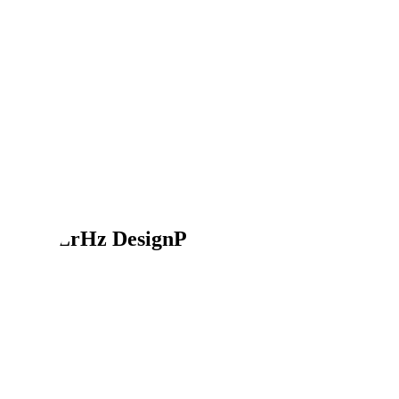
ce SHZ LrHz DesignP