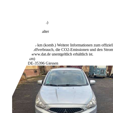
€ 3.000,-
237.000 km
11/2012
77 kW (105 PS)
Gebraucht
1 Fahrzeughalter
Automatik
Benzin
5,9 l/100 km (komb.)
Weitere Informationen zum offizie
Kraftstoffverbrauch, die CO2-Emissionen und den Stro
unter www.dat.de unentgeltlich erhältlich ist.
- (g/km)
Händler,
DE-35396 Giessen