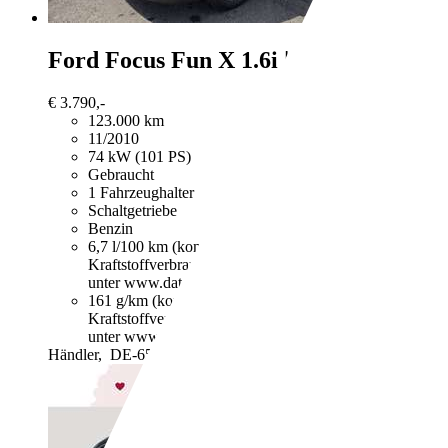
Ford Focus
Fun X 1.6i | TÜV NEU | 
€ 3.790,-
123.000 km
11/2010
74 kW (101 PS)
Gebraucht
1 Fahrzeughalter
Schaltgetriebe
Benzin
6,7 l/100 km (komb.)
Weitere Informationen zum offizie
Kraftstoffverbrauch, die CO2-Emissionen und den Stro
unter www.dat.de unentgeltlich erhältlich ist.
161 g/km (komb.)
Weitere Informationen zum offizielle
Kraftstoffverbrauch, die CO2-Emissionen und den Stro
unter www.dat.de unentgeltlich erhältlich ist.
Händler,
DE-65520 Bad Camberg