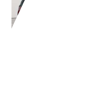
Opel Crossland
Crossland 1.2 Elegan
€ 11.790,-
MwSt. ausweisbar
40.008 km
03/2022
96 kW (131 PS)
Gebraucht
2 Fahrzeughalter
Schaltgetriebe
Benzin