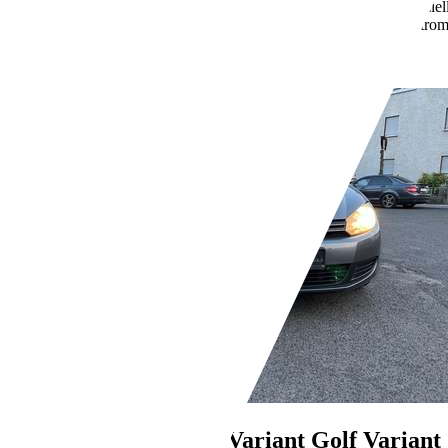
0,0 l/100 km (komb.)
Weitere Informationen zum offizie
Kraftstoffverbrauch, die CO2-Emissionen und den Stro
unter www.dat.de unentgeltlich erhältlich ist.
- (g/km)
Händler,
DE-35463 Fernwald-Steinbach
Volkswagen Golf Variant
Golf Variant