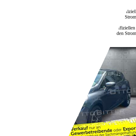
Schaltgetriebe
Benzin
5,2 l/100 km (komb.)
Weitere Informationen zum offizie
Kraftstoffverbrauch, die CO2-Emissionen und den Stro
unter www.dat.de unentgeltlich erhältlich ist.
123 g/km (komb.)
Weitere Informationen zum offizielle
Kraftstoffverbrauch, die CO2-Emissionen und den Stro
unter www.dat.de unentgeltlich erhältlich ist.
Händler,
DE-59192 Bergkamen