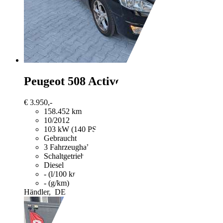
Peugeot 508
Active *Pano*Navi*Zanri
€ 3.950,-
158.452 km
10/2012
103 kW (140 PS)
Gebraucht
3 Fahrzeughalter
Schaltgetriebe
Diesel
- (l/100 km)
- (g/km)
Händler,
DE-59077 Hamm