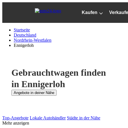
Zum
Hauptinhalt
Kaufen
Verkauf
springen
Startseite
Deutschland
Nordrhein-Westfalen
Ennigerloh
Gebrauchtwagen finden
in Ennigerloh
Angebote in deiner Nähe
Top-Angebote
Lokale Autohändler
Städte in der Nähe
Mehr anzeigen