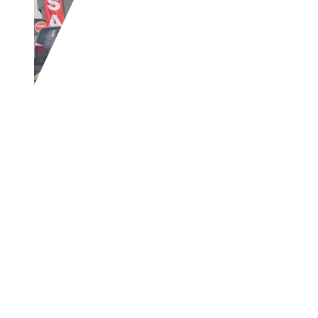
Skoda Fabia
Ambition Klima
€ 3.699,-
127.828 km
03/2012
63 kW (86 PS)
Gebraucht
4 Fahrzeughalter