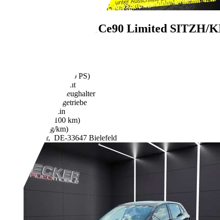
Renault Clio
TCe90 Limited SITZ
€ 4.800,-
158.168 km
06/2017
66 kW (90 PS)
Gebraucht
2 Fahrzeughalter
Schaltgetriebe
Benzin
- (l/100 km)
- (g/km)
Händler,
DE-33647 Bielefeld