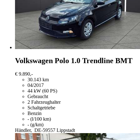
Volkswagen Polo
1.0 Trendline BMT
€ 9.890,-
30.143 km
04/2017
44 kW (60 PS)
Gebraucht
2 Fahrzeughalter
Schaltgetriebe
Benzin
- (l/100 km)
- (g/km)
Händler,
DE-59557 Lippstadt