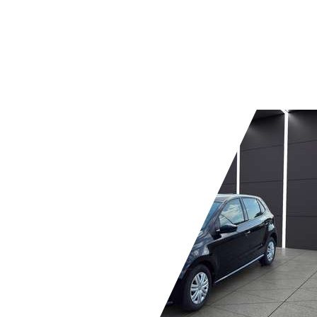
02/2023
48 kW (65 PS)
Gebraucht
1 Fahrzeughalter
Schaltgetriebe
Benzin
- (l/100 km)
- (g/km)
Händler,
DE-32052 HERFORD