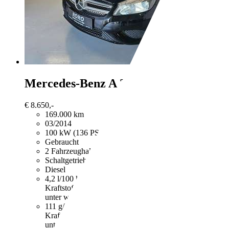
Mercedes-Benz A 200
CDI Urban Spor
€ 8.650,-
169.000 km
03/2014
100 kW (136 PS)
Gebraucht
2 Fahrzeughalter
Schaltgetriebe
Diesel
4,2 l/100 km (komb.)
Weitere Informationen zum offizie
Kraftstoffverbrauch, die CO2-Emissionen und den Stro
unter www.dat.de unentgeltlich erhältlich ist.
111 g/km (komb.)
Weitere Informationen zum offizielle
Kraftstoffverbrauch, die CO2-Emissionen und den Stro
unter www.dat.de unentgeltlich erhältlich ist.