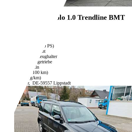
Volkswagen Polo
1.0 Trendline BMT
€ 9.890,-
30.143 km
04/2017
44 kW (60 PS)
Gebraucht
2 Fahrzeughalter
Schaltgetriebe
Benzin
- (l/100 km)
- (g/km)
Händler,
DE-59557 Lippstadt