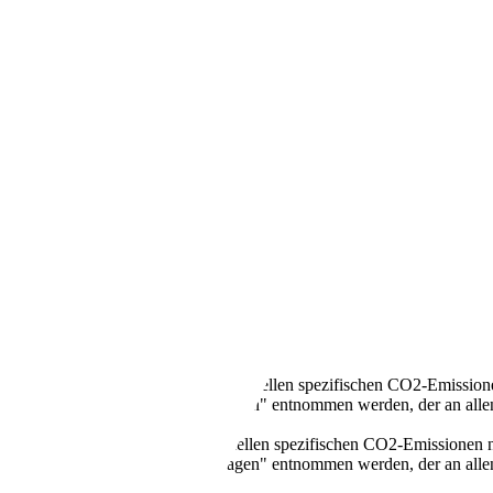
t + LED/NAVI/8-Reifen/Leder
llen Kraftstoffverbrauch und den offiziellen spezifischen CO2-Emissi
mverbrauch neuer Personenkraftwagen" entnommen werden, der an all
n Kraftstoffverbrauch und den offiziellen spezifischen CO2-Emissione
mverbrauch neuer Personenkraftwagen" entnommen werden, der an all