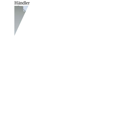
Händler,
DE-59557 Lippstadt
Skoda Fabia
Easy*5-Türer*DAB+*LED
€ 10.999,-
MwSt. ausweisbar
32.000 km