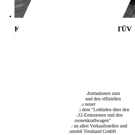
Kia Picanto
Dream Team Klima TÜV
NEU
€ 5.990,-
67.000 km
07/2016
49 kW (67 PS)
Gebraucht
1 Fahrzeughalter
Schaltgetriebe
Benzin
4,4 l/100 km (komb.)
Weitere Informationen zum
offiziellen Kraftstoffverbrauch und den offiziellen
spezifischen CO2-Emissionen neuer
Personenkraftwagen können dem "Leitfaden über den
Kraftstoffverbrauch, die CO2-Emissionen und den
Stromverbrauch neuer Personenkraftwagen"
entnommen werden, der an allen Verkaufsstellen und
bei der Deutschen Automobil Treuhand GmbH